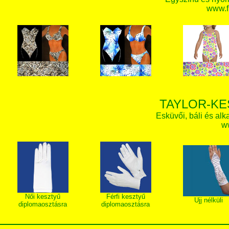
www.f
TAYLOR-KE
Esküvői, báli és alk
w
Női kesztyű
Férfi kesztyű
Ujj nélküli
diplomaosztásra
diplomaosztásra