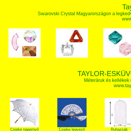
Ta
Swarovski Crystal Magyarországon a legked
www.
TAYLOR-ESKÜV
Méteráruk és kellékek
www.tay
Csipke napernyő
Csipke legyező
Ruhazsák