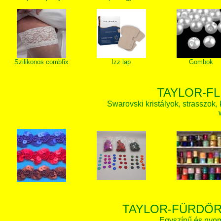
Szilikonos combfix
Izz lap
Gombok
TAYLOR-FL
Swarovski kristályok, strasszok, k
TAYLOR-FÜRDŐR
Egyszínű és nyom