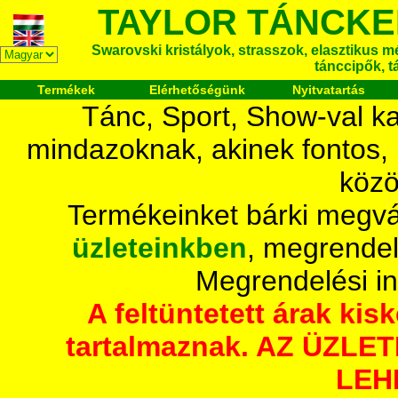
TAYLOR TÁNCKE
Swarovski kristályok, strasszok, elasztikus mét
tánccipők, t
Termékek
Elérhetőségünk
Nyitvatartás
Tánc, Sport, Show-val ka
mindazoknak, akinek fontos,
közö
Termékeinket bárki megvá
üzleteinkben
, megrendel
Megrendelési i
A feltüntetett árak ki
tartalmaznak. AZ ÜZL
LEH