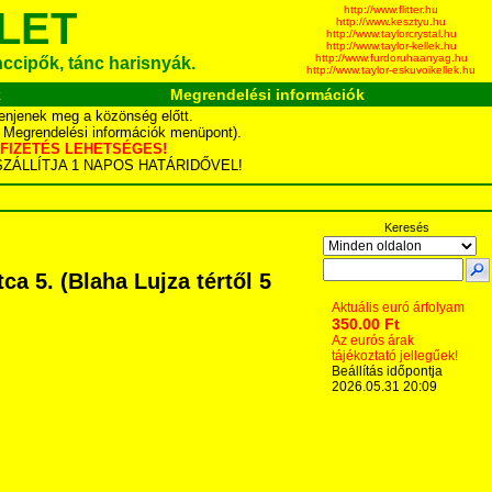
http://www.flitter.hu
LET
http://www.kesztyu.hu
http://www.taylorcrystal.hu
http://www.taylor-kellek.hu
http://www.furdoruhaanyag.hu
ánccipők, tánc harisnyák.
http://www.taylor-eskuvoikellek.hu
k
Megrendelési információk
enjenek meg a közönség előtt.
d Megrendelési információk menüpont).
YÁS FIZETÉS LEHETSÉGES!
TA SZÁLLÍTJA 1 NAPOS HATÁRIDŐVEL!
Keresés
 5. (Blaha Lujza tértől 5
!
Aktuális euró árfolyam
350.00 Ft
Az eurós árak
tájékoztató jellegűek!
Beállítás időpontja
2026.05.31 20:09