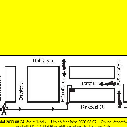
dal 2000.08.24. óta működik.
Utolsó frissítés: 2026.08.07
Online látogató
az oldal 0.21107196807861 mp alatt generálódott; tételek száma: 1 db.