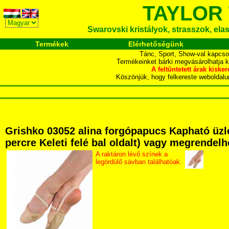
TAYLOR
Swarovski kristályok, strasszok, elasz
Termékek
Elérhetőségünk
Tánc, Sport, Show-val kapcso
Termékeinket bárki megvásárolhatja 
A feltüntetett árak ki
Köszönjük, hogy felkereste webol
Grishko 03052 alina forgópapucs Kapható üzle
percre Keleti felé bal oldalt) vagy megrendelh
A raktáron lévő színek a
legördülő sávban találhatóak.