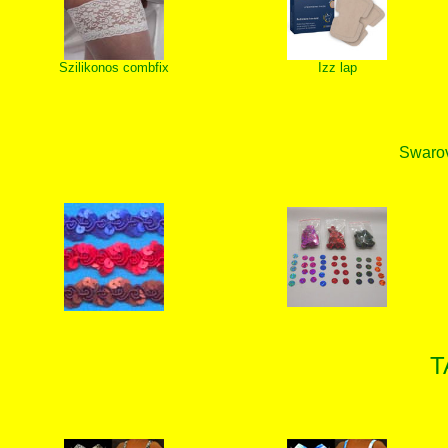
Szilikonos combfix
Izz lap
Swarovs
T