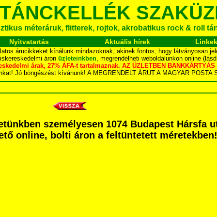
 TÁNCKELLÉK SZAKÜZ
tikus méteráruk, flitterek, rojtok, akrobatikus rock & roll t
Nyitvatartás
Aktuális hírek
Linke
latos árucikkeket kínálunk mindazoknak, akinek fontos, hogy látványosan jel
kiskereskedelmi áron
üzleteinkben
, megrendelheti weboldalunkon online (lás
skereskedelmi árak, 27% ÁFA-t tartalmaznak. AZ ÜZLETBEN BANKKÁRT
dalunkat! Jó böngészést kívánunk! A MEGRENDELT ÁRUT A MAGYAR POS
tünkben személyesen 1074 Budapest Hársfa utca
ető online, bolti áron a feltüntetett méretekben