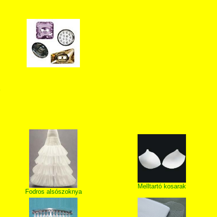
T
Melltartó kosarak
Fodros alsószoknya