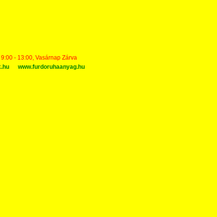
t 9:00 - 13:00, Vasárnap Zárva
k.hu
www.furdoruhaanyag.hu