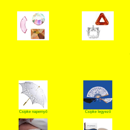
Csipke napernyő
Csipke legyező