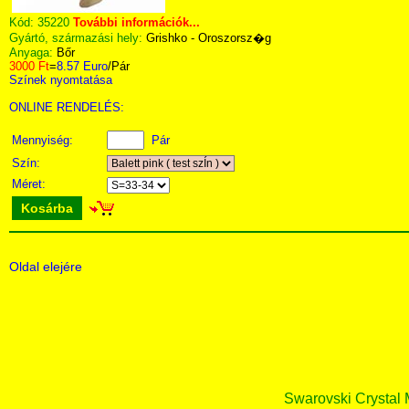
Kód:
35220
További információk...
Gyártó, származási hely:
Grishko - Oroszorsz�g
Anyaga:
Bőr
3000 Ft
=
8.57 Euro
/Pár
Színek nyomtatása
ONLINE RENDELÉS:
Mennyiség:
Pár
Szín:
Méret:
Kosárba
Oldal elejére
Swarovski Crystal