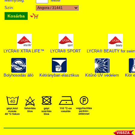
Mennyiség:
Méter
Szín:
Kosárba
LYCRA® XTRA LIFE™
LYCRA® SPORT
LYCRA® BEAUTY for swim
Bolyhosodás álló
Kétirányban elasztikus
Kitűnő UV védelem
Klór e