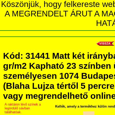
Köszönjük, hogy felkereste we
A MEGRENDELT ÁRUT A MA
HAT
Kód: 31441 Matt két irányba
gr/m2 Kapható 23 színben
személyesen 1074 Budapest
(Blaha Lujza tértől 5 percre 
vagy megrendelhető online,
A raktáron lévő színek a
Kellék, amely a termékhez külön rend
legördülő sávban
találhatóak.