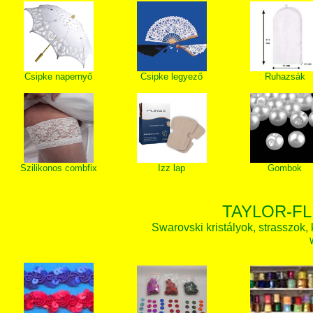
Csipke napernyő
Csipke legyező
Ruhazsák
Szilikonos combfix
Izz lap
Gombok
TAYLOR-FL
Swarovski kristályok, strasszok, k