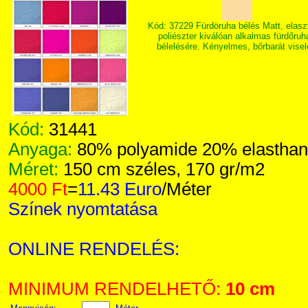
Kód: 37229 Fürdöruha bélés Matt, elasz
poliészter kiválóan alkalmas fürdőruh
bélelésére. Kényelmes, bőrbarát visel
Kód:
31441
Anyaga:
80% polyamide 20% elasthane
Méret:
150 cm széles, 170 gr/m2
4000 Ft
=
11.43 Euro
/Méter
Színek nyomtatása
ONLINE RENDELÉS:
MINIMUM RENDELHETŐ:
10 cm