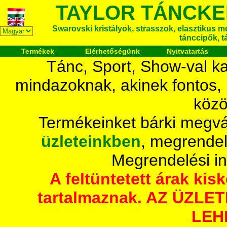
TAYLOR TÁNCKE
Swarovski kristályok, strasszok, elasztikus mét
tánccipők, t
Termékek
Elérhetőségünk
Nyitvatartás
Tánc, Sport, Show-val ka
mindazoknak, akinek fontos,
közö
Termékeinket bárki megvá
üzleteinkben
, megrendel
Megrendelési i
A feltüntetett árak ki
tartalmaznak. AZ ÜZL
LEH