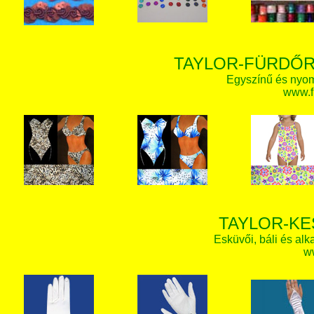
TAYLOR-FÜRDŐR
Egyszínű és nyom
www.f
TAYLOR-KE
Esküvői, báli és alk
w