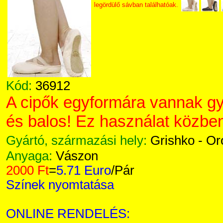
legördülő sávban találhatóak.
Kód:
36912
A cipők egyformára vannak gy
és balos! Ez használat közben 
Gyártó, származási hely:
Grishko - O
Anyaga:
Vászon
2000 Ft
=
5.71 Euro
/Pár
Színek nyomtatása
ONLINE RENDELÉS: