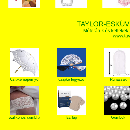
TAYLOR-ESKÜV
Méteráruk és kellékek
www.tay
Csipke napernyő
Csipke legyező
Ruhazsák
Szilikonos combfix
Izz lap
Gombok