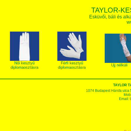
TAYLOR-KE
Esküvői, báli és alk
w
Női kesztyű
Férfi kesztyű
Ujj nélküli
diplomaosztásra
diplomaosztásra
TAYLOR 
1074 Budapest Hársfa utca 5-7
Mobi
Email: