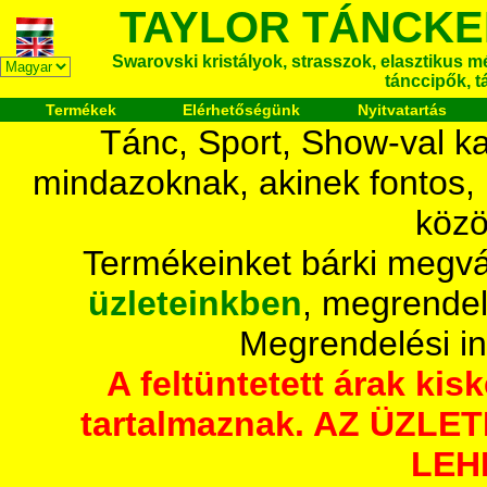
TAYLOR TÁNCKE
Swarovski kristályok, strasszok, elasztikus mét
tánccipők, t
Termékek
Elérhetőségünk
Nyitvatartás
Tánc, Sport, Show-val ka
mindazoknak, akinek fontos,
közö
Termékeinket bárki megvá
üzleteinkben
, megrendel
Megrendelési i
A feltüntetett árak ki
tartalmaznak. AZ ÜZL
LEH