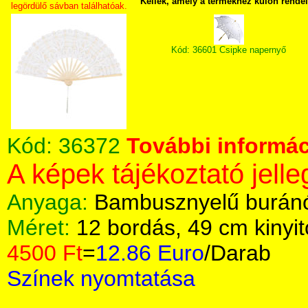
Kellék, amely a termékhez külön rende
legördülő sávban találhatóak.
Kód: 36601 Csipke napernyő
Kód:
36372
További informác
A képek tájékoztató jelle
Anyaga:
Bambusznyelű buránói
Méret:
12 bordás, 49 cm kinyit
4500 Ft
=
12.86 Euro
/Darab
Színek nyomtatása