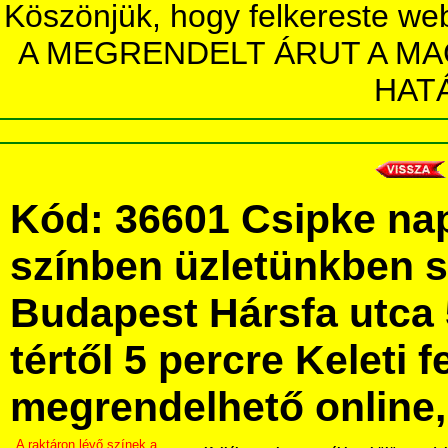
Köszönjük, hogy felkereste we
A MEGRENDELT ÁRUT A MA
HAT
Kód: 36601 Csipke na
színben üzletünkben 
Budapest Hársfa utca 
tértől 5 percre Keleti f
megrendelhető online, 
A raktáron lévő színek a