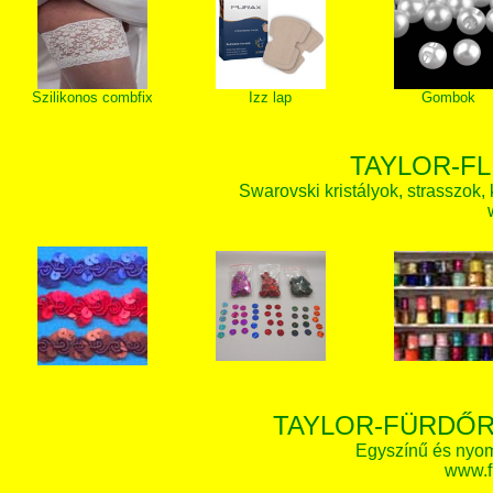
Szilikonos combfix
Izz lap
Gombok
TAYLOR-FL
Swarovski kristályok, strasszok, k
TAYLOR-FÜRDŐR
Egyszínű és nyom
www.f