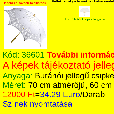
Kellék, amely a termékhez külön rende
legördülő sávban találhatóak.
Kód: 36372 Csipke legyező
Kód:
36601
További informác
A képek tájékoztató jelle
Anyaga:
Buránói jellegű csipke
Méret:
70 cm átmérőjű, 60 cm
12000 Ft
=
34.29 Euro
/Darab
Színek nyomtatása