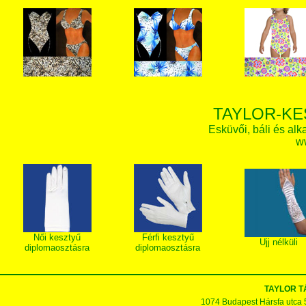
TAYLOR-KE
Esküvői, báli és alk
w
Női kesztyű
Férfi kesztyű
Ujj nélküli
diplomaosztásra
diplomaosztásra
TAYLOR 
1074 Budapest Hársfa utca 5-7