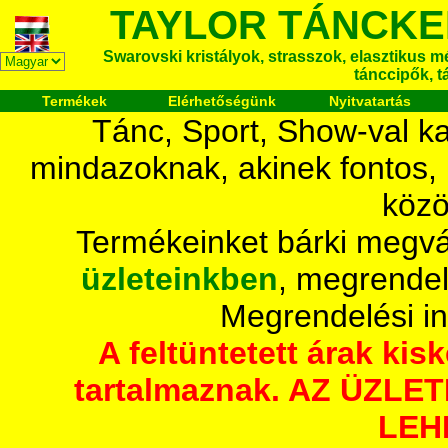
TAYLOR TÁNCKE
Swarovski kristályok, strasszok, elasztikus mét
tánccipők, t
Termékek
Elérhetőségünk
Nyitvatartás
Tánc, Sport, Show-val ka
mindazoknak, akinek fontos,
közö
Termékeinket bárki megvá
üzleteinkben
, megrendel
Megrendelési i
A feltüntetett árak ki
tartalmaznak. AZ ÜZL
LEH