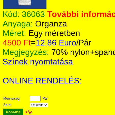
Kód:
36063
További informác
Anyaga:
Organza
Méret:
Egy méretben
4500 Ft
=
12.86 Euro
/Pár
Megjegyzés:
70% nylon+span
Színek nyomtatása
ONLINE RENDELÉS:
Mennyiség:
Pár
Szín:
Kosárba