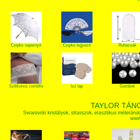
Csipke napernyő
Csipke legyező
Ruhazsák
Szilikonos combfix
Izz lap
Gombok
TAYLOR TÁN
Swarovski kristályok, strasszok, elasztikus méteráruk, 
www.