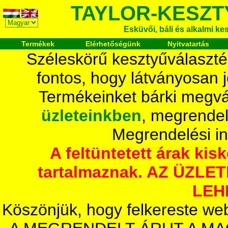
TAYLOR-KESZT
Esküvői, báli és alkalmi ke
Termékek
Elérhetőségünk
Nyitvatartás
Széleskörű kesztyűválaszté
fontos, hogy látványosan 
Termékeinket bárki megvá
üzleteinkben
, megrendel
Megrendelési i
A feltüntetett árak ki
tartalmaznak. AZ ÜZL
LEH
Köszönjük, hogy felkereste we