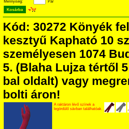
Mennyiség:
Pár
Kosárba
Kód: 30272 Könyék fel
kesztyű Kapható 10 s
személyesen 1074 Bud
5. (Blaha Lujza tértől 5
bal oldalt) vagy megre
bolti áron!
A raktáron lévő színek a
legördülő sávban találhatóak.