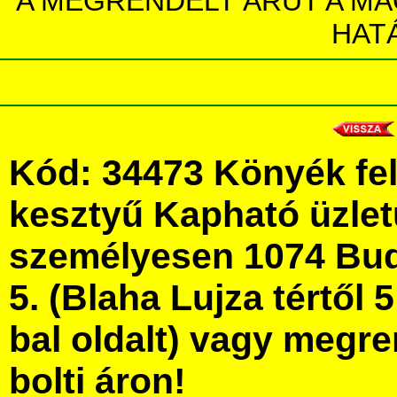
A MEGRENDELT ÁRUT A MA
HAT
Kód: 34473 Könyék fel
kesztyű Kapható üzle
személyesen 1074 Bud
5. (Blaha Lujza tértől 5
bal oldalt) vagy megre
bolti áron!