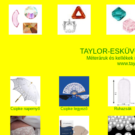
TAYLOR-ESKÜV
Méteráruk és kellékek
www.tay
Csipke napernyő
Csipke legyező
Ruhazsák