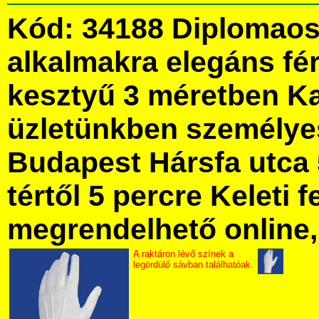
Kód: 34188 Diplomaos
alkalmakra elegáns fér
kesztyű 3 méretben K
üzletünkben személye
Budapest Hársfa utca 
tértől 5 percre Keleti f
megrendelhető online, 
A raktáron lévő színek a
legördülő sávban találhatóak.