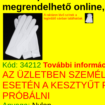
megrendelhető online, 
A raktáron lévő színek a
legördülő sávban találhatóak.
Kód:
34212
További informác
AZ ÜZLETBEN SZEMÉ
ESETÉN A KESZTYŰT 
PRÓBÁLNI