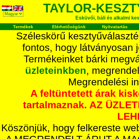
TAYLOR-KESZT
Esküvői, báli és alkalmi ke
Termékek
Elérhetőségünk
Nyitvatartás
Széleskörű kesztyűválaszté
fontos, hogy látványosan 
Termékeinket bárki megvá
üzleteinkben
, megrendel
Megrendelési i
A feltüntetett árak ki
tartalmaznak. AZ ÜZL
LEH
Köszönjük, hogy felkereste we