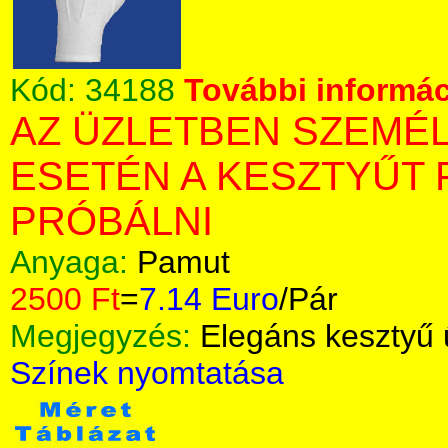
Kód:
34188
További informác
AZ ÜZLETBEN SZEMÉ
ESETÉN A KESZTYŰT 
PRÓBÁLNI
Anyaga:
Pamut
2500 Ft
=
7.14 Euro
/Pár
Megjegyzés:
Elegáns kesztyű 
Színek nyomtatása