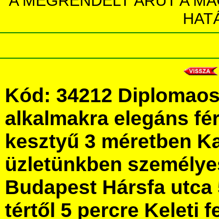
A MEGRENDELT ÁRUT A MA
HAT
Kód: 34212 Diplomaos
alkalmakra elegáns fér
kesztyű 3 méretben K
üzletünkben személye
Budapest Hársfa utca 
tértől 5 percre Keleti f