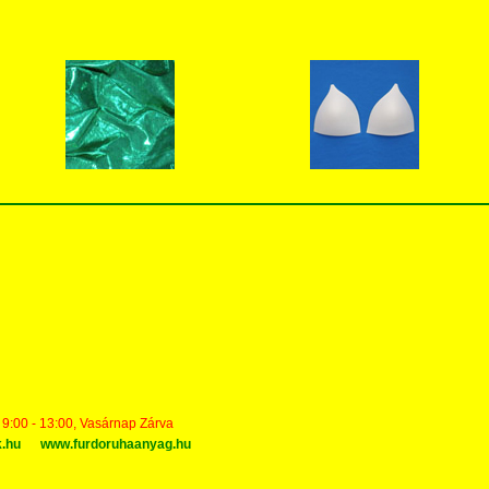
t 9:00 - 13:00, Vasárnap Zárva
k.hu
www.furdoruhaanyag.hu