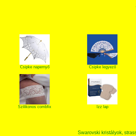
Csipke napernyő
Csipke legyező
Szilikonos combfix
Izz lap
Swarovski kristályok, strass