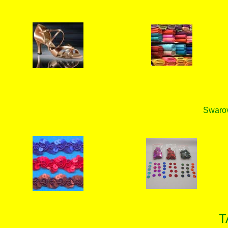
Swarovs
T