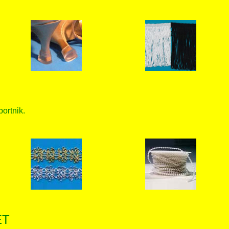
bortnik.
ET