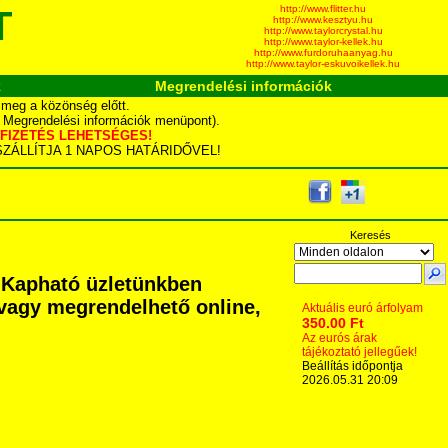
http://www.flitter.hu
T
http://www.kesztyu.hu
http://www.taylorcrystal.hu
http://www.taylor-kellek.hu
http://www.furdoruhaanyag.hu
http://www.taylor-eskuvoikellek.hu
k
Megrendelési információk
 meg a közönség előtt.
d Megrendelési információk menüpont).
YÁS FIZETÉS LEHETSÉGES!
TA SZÁLLÍTJA 1 NAPOS HATÁRIDŐVEL!
Keresés
n Kapható üzletünkben
) vagy megrendelhető online,
Aktuális euró árfolyam
350.00 Ft
Az eurós árak
tájékoztató jellegűek!
Beállítás időpontja
2026.05.31 20:09