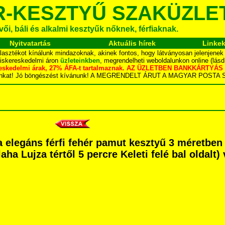
R-KESZTYŰ SZAKÜZLE
ői, báli és alkalmi kesztyűk nőknek, férfiaknak.
Nyitvatartás
Aktuális hírek
Linke
asztékot kínálunk mindazoknak, akinek fontos, hogy látványosan jelenjenek
kiskereskedelmi áron
üzleteinkben
, megrendelheti weboldalunkon online (lás
skereskedelmi árak, 27% ÁFA-t tartalmaznak. AZ ÜZLETBEN BANKKÁRT
dalunkat! Jó böngészést kívánunk! A MEGRENDELT ÁRUT A MAGYAR POS
 elegáns férfi fehér pamut kesztyű 3 méretbe
ha Lujza tértől 5 percre Keleti felé bal oldalt