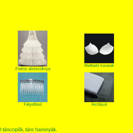
T
Melltartó kosarak
Fodros alsószoknya
Fátyolfésű
Arcfátyol
ll tánccipők, tánc harisnyák.