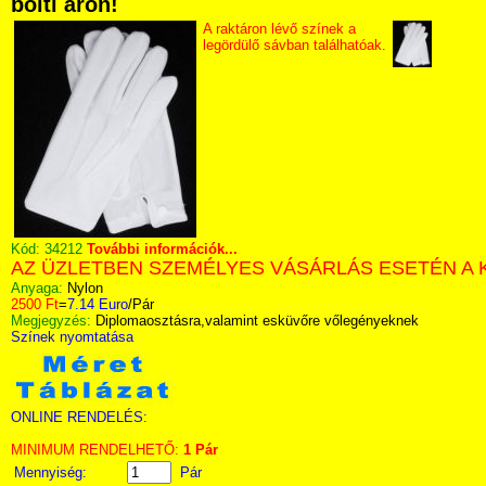
bolti áron!
A raktáron lévő színek a
legördülő sávban találhatóak.
Kód:
34212
További információk...
AZ ÜZLETBEN SZEMÉLYES VÁSÁRLÁS ESETÉN A 
Anyaga:
Nylon
2500 Ft
=
7.14 Euro
/Pár
Megjegyzés:
Diplomaosztásra,valamint esküvőre vőlegényeknek
Színek nyomtatása
ONLINE RENDELÉS:
MINIMUM RENDELHETŐ:
1 Pár
Mennyiség:
Pár