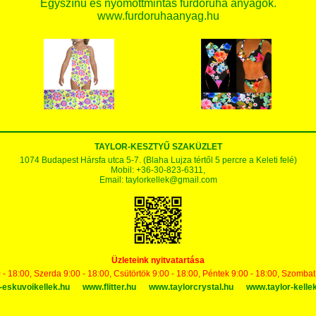
Egyszínű és nyomottmintás fürdőruha anyagok.
www.furdoruhaanyag.hu
TAYLOR-KESZTYŰ SZAKÜZLET
1074 Budapest Hársfa utca 5-7. (Blaha Lujza tértől 5 percre a Keleti felé)
Mobil: +36-30-823-6311,
Email:
taylorkellek@gmail.com
Üzleteink nyitvatartása
 - 18:00, Szerda 9:00 - 18:00, Csütörtök 9:00 - 18:00, Péntek 9:00 - 18:00, Szomba
-eskuvoikellek.hu
www.flitter.hu
www.taylorcrystal.hu
www.taylor-kelle