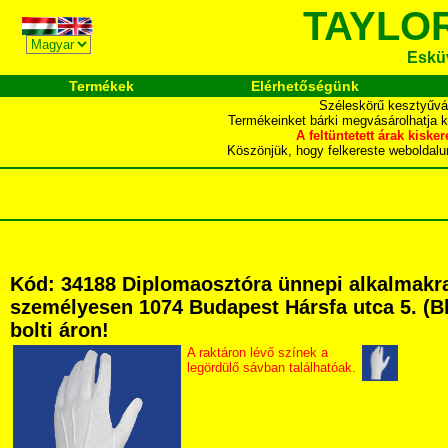
TAYLO
Esküv
Termékek
Elérhetőségünk
Széleskörű kesztyűvál
Termékeinket bárki megvásárolhatja 
A feltüntetett árak ki
Köszönjük, hogy felkereste webol
Kód: 34188 Diplomaosztóra ünnepi alkalmakra
személyesen 1074 Budapest Hársfa utca 5. (Bla
bolti áron!
A raktáron lévő színek a
legördülő sávban találhatóak.