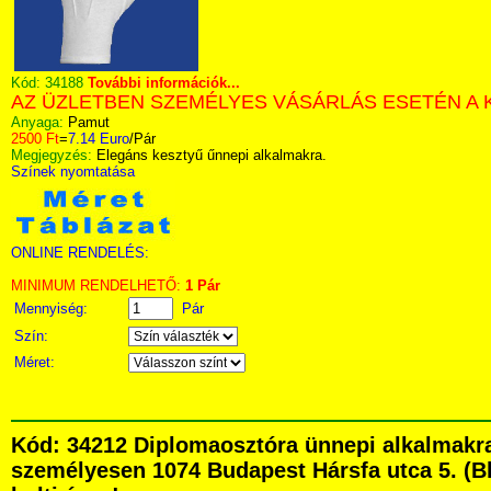
Kód:
34188
További információk...
AZ ÜZLETBEN SZEMÉLYES VÁSÁRLÁS ESETÉN A 
Anyaga:
Pamut
2500 Ft
=
7.14 Euro
/Pár
Megjegyzés:
Elegáns kesztyű űnnepi alkalmakra.
Színek nyomtatása
ONLINE RENDELÉS:
MINIMUM RENDELHETŐ:
1 Pár
Mennyiség:
Pár
Szín:
Méret:
Kód: 34212 Diplomaosztóra ünnepi alkalmakra
személyesen 1074 Budapest Hársfa utca 5. (Bla