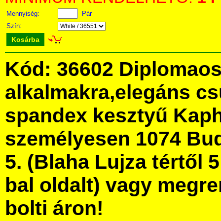
Mennyiség:
Pár
Szín:
Kosárba
Kód: 36602 Diplomaos
alkalmakra,elegáns cs
spandex kesztyű Kaph
személyesen 1074 Bud
5. (Blaha Lujza tértől 5
bal oldalt) vagy megre
bolti áron!