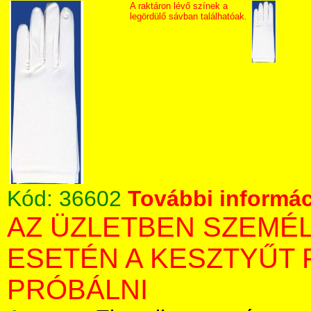
A raktáron lévő színek a
legördülő sávban találhatóak.
Kód:
36602
További informác
AZ ÜZLETBEN SZEMÉ
ESETÉN A KESZTYŰT 
PRÓBÁLNI