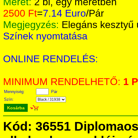
Méret:
2 bl, egy méretben
2500 Ft
=
7.14 Euro
/Pár
Megjegyzés:
Elegáns kesztyű 
Színek nyomtatása
ONLINE RENDELÉS:
MINIMUM RENDELHETŐ:
1 P
Mennyiség:
Pár
Szín:
Kosárba
Kód: 36551 Diplomaos