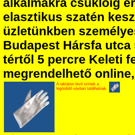
alkalmakra csuklóig é
elasztikus szatén kes
üzletünkben személye
Budapest Hársfa utca 
tértől 5 percre Keleti f
megrendelhető online, 
A raktáron lévő színek a
legördülő sávban találhatóak.