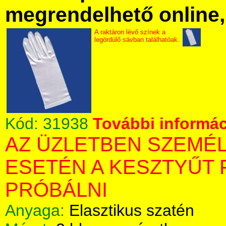
megrendelhető online, 
A raktáron lévő színek a
legördülő sávban találhatóak.
Kód:
31938
További informác
AZ ÜZLETBEN SZEMÉ
ESETÉN A KESZTYŰT 
PRÓBÁLNI
Anyaga:
Elasztikus szatén