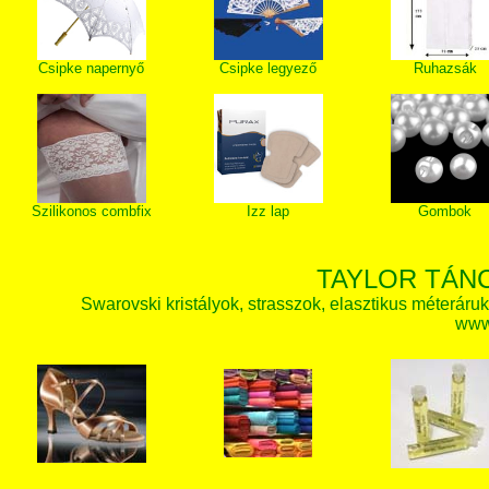
Csipke napernyő
Csipke legyező
Ruhazsák
Szilikonos combfix
Izz lap
Gombok
TAYLOR TÁN
Swarovski kristályok, strasszok, elasztikus méteráruk, 
www.