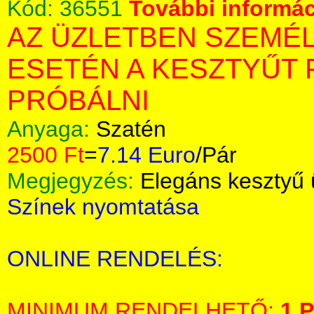
Kód:
36551
További informác
AZ ÜZLETBEN SZEMÉ
ESETÉN A KESZTYŰT 
PRÓBÁLNI
Anyaga:
Szatén
2500 Ft
=
7.14 Euro
/Pár
Megjegyzés:
Elegáns kesztyű 
Színek nyomtatása
ONLINE RENDELÉS:
MINIMUM RENDELHETŐ:
1 P