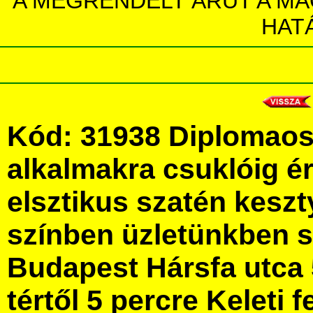
A MEGRENDELT ÁRUT A MA
HAT
Kód: 31938 Diplomaos
alkalmakra csuklóig é
elsztikus szatén kesz
színben üzletünkben 
Budapest Hársfa utca 
tértől 5 percre Keleti f