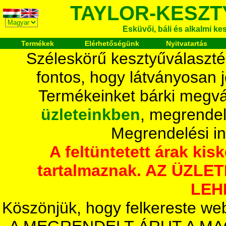
TAYLOR-KESZT
Esküvői, báli és alkalmi ke
Termékek
Elérhetőségünk
Nyitvatartás
Széleskörű kesztyűválaszté
fontos, hogy látványosan 
Termékeinket bárki megvá
üzleteinkben
, megrendel
Megrendelési i
A feltüntetett árak ki
tartalmaznak. AZ ÜZL
LEH
Köszönjük, hogy felkereste we