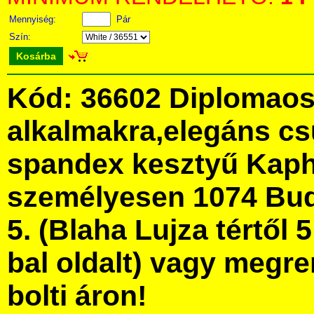
Mennyiség:
Pár
Szín:
Kosárba
Kód: 36602 Diplomaos
alkalmakra,elegáns cs
spandex kesztyű Kaph
személyesen 1074 Bud
5. (Blaha Lujza tértől 5
bal oldalt) vagy megre
bolti áron!