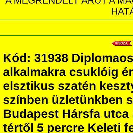
A MEGRENDELT ÁRUT A MA
HAT
Kód: 31938 Diplomaos
alkalmakra csuklóig é
elsztikus szatén kesz
színben üzletünkben 
Budapest Hársfa utca 
tértől 5 percre Keleti f