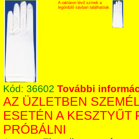
A raktáron lévő színek a
legördülő sávban találhatóak.
Kód:
36602
További informác
AZ ÜZLETBEN SZEMÉ
ESETÉN A KESZTYŰT 
PRÓBÁLNI