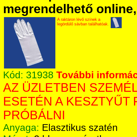
megrendelhető online, 
A raktáron lévő színek a
legördülő sávban találhatóak.
Kód:
31938
További informác
AZ ÜZLETBEN SZEMÉ
ESETÉN A KESZTYŰT 
PRÓBÁLNI
Anyaga:
Elasztikus szatén