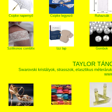
Csipke napernyő
Csipke legyező
Ruhazsák
Szilikonos combfix
Izz lap
Gombok
TAYLOR TÁN
Swarovski kristályok, strasszok, elasztikus méteráruk, 
www.