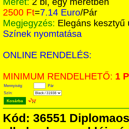
Méret:
2 bl, egy méretben
2500 Ft
=
7.14 Euro
/Pár
Megjegyzés:
Elegáns kesztyű 
Színek nyomtatása
ONLINE RENDELÉS:
MINIMUM RENDELHETŐ:
1 P
Mennyiség:
Pár
Szín:
Kosárba
Kód: 36551 Diplomaos