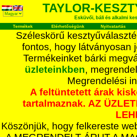
TAYLOR-KESZT
Esküvői, báli és alkalmi ke
Termékek
Elérhetőségünk
Nyitvatartás
Széleskörű kesztyűválaszté
fontos, hogy látványosan 
Termékeinket bárki megvá
üzleteinkben
, megrendel
Megrendelési i
A feltüntetett árak ki
tartalmaznak. AZ ÜZL
LEH
Köszönjük, hogy felkereste we