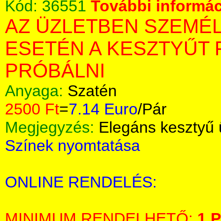
Kód:
36551
További informác
AZ ÜZLETBEN SZEMÉ
ESETÉN A KESZTYŰT 
PRÓBÁLNI
Anyaga:
Szatén
2500 Ft
=
7.14 Euro
/Pár
Megjegyzés:
Elegáns kesztyű 
Színek nyomtatása
ONLINE RENDELÉS:
MINIMUM RENDELHETŐ:
1 P