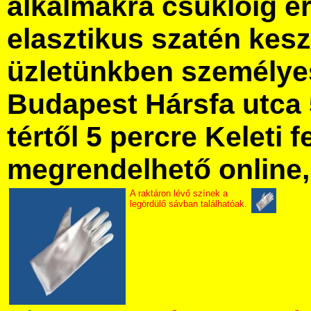
alkalmakra csuklóig é
elasztikus szatén kes
üzletünkben személye
Budapest Hársfa utca 
tértől 5 percre Keleti f
megrendelhető online, 
A raktáron lévő színek a
legördülő sávban találhatóak.