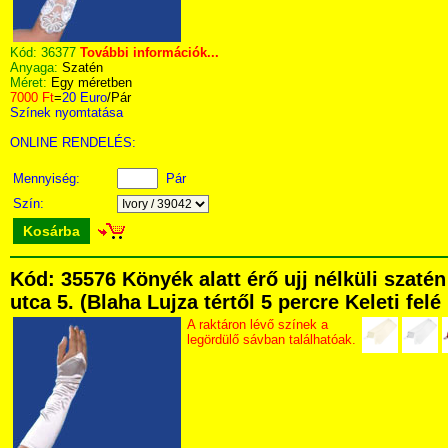
Kód:
36377
További információk...
Anyaga:
Szatén
Méret:
Egy méretben
7000 Ft
=
20 Euro
/Pár
Színek nyomtatása
ONLINE RENDELÉS:
Mennyiség:
Pár
Szín:
Kosárba
Kód: 35576 Könyék alatt érő ujj nélküli szat
utca 5. (Blaha Lujza tértől 5 percre Keleti fel
A raktáron lévő színek a
legördülő sávban találhatóak.