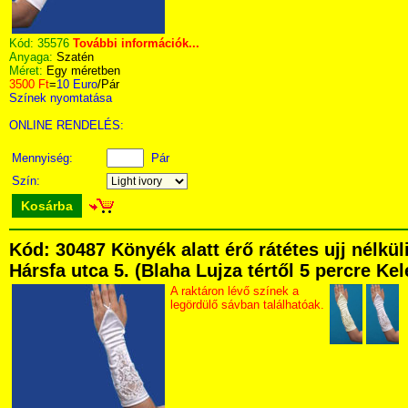
Kód:
35576
További információk...
Anyaga:
Szatén
Méret:
Egy méretben
3500 Ft
=
10 Euro
/Pár
Színek nyomtatása
ONLINE RENDELÉS:
Mennyiség:
Pár
Szín:
Kosárba
Kód: 30487 Könyék alatt érő rátétes ujj nélk
Hársfa utca 5. (Blaha Lujza tértől 5 percre Kel
A raktáron lévő színek a
legördülő sávban találhatóak.