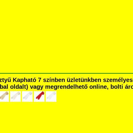
esztyű Kapható 7 színben üzletünkben személye
é bal oldalt) vagy megrendelhető online, bolti ár