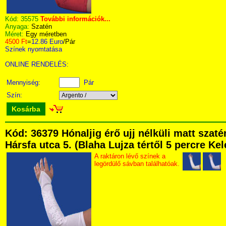
Kód:
35575
További információk...
Anyaga:
Szatén
Méret:
Egy méretben
4500 Ft
=
12.86 Euro
/Pár
Színek nyomtatása
ONLINE RENDELÉS:
Mennyiség:
Pár
Szín:
Kosárba
Kód: 36379 Hónaljig érő ujj nélküli matt sza
Hársfa utca 5. (Blaha Lujza tértől 5 percre Kel
A raktáron lévő színek a
legördülő sávban találhatóak.