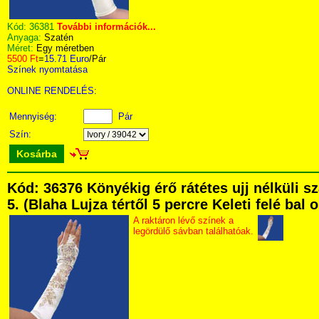
Kód:
36381
További információk...
Anyaga:
Szatén
Méret:
Egy méretben
5500 Ft
=
15.71 Euro
/Pár
Színek nyomtatása
ONLINE RENDELÉS:
Mennyiség:
Pár
Szín:
Kosárba
Kód: 36376 Könyékig érő rátétes ujj nélküli 
5. (Blaha Lujza tértől 5 percre Keleti felé bal
A raktáron lévő színek a
legördülő sávban találhatóak.