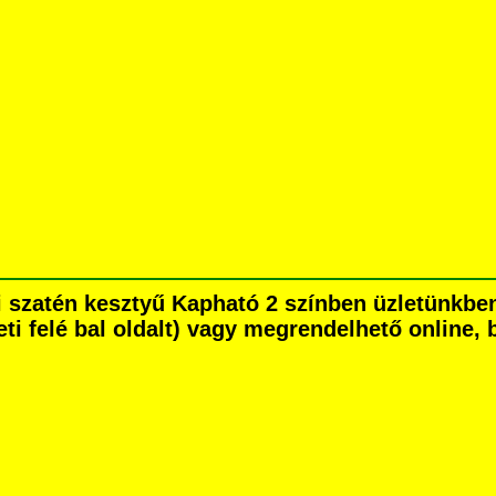
üli szatén kesztyű Kapható 2 színben üzletünk
eti felé bal oldalt) vagy megrendelhető online, b