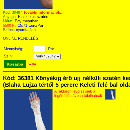
Kód:
30487
További információk...
Anyaga:
Elasztikus szatén
Méret:
Egy méretben
5500 Ft
=
15.71 Euro
/Pár
Színek nyomtatása
ONLINE RENDELÉS:
Mennyiség:
Pár
Szín:
Kosárba
Kód: 36381 Könyékig érő ujj nélküli szatén 
(Blaha Lujza tértől 5 percre Keleti felé bal ol
A raktáron lévő színek a
legördülő sávban találhatóak.