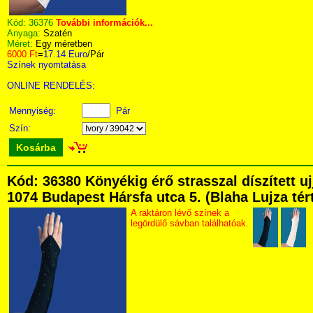
Kód:
36376
További információk...
Anyaga:
Szatén
Méret:
Egy méretben
6000 Ft
=
17.14 Euro
/Pár
Színek nyomtatása
ONLINE RENDELÉS:
Mennyiség:
Pár
Szín:
Kosárba
Kód: 36380 Könyékig érő strasszal díszített 
1074 Budapest Hársfa utca 5. (Blaha Lujza tért
A raktáron lévő színek a
legördülő sávban találhatóak.