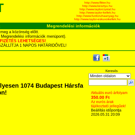
http://www.flitter.hu
T
http://www.kesztyu.hu
http://www.taylorcrystal.hu
http://www.taylor-kellek.hu
http://www.furdoruhaanyag.hu
http://www.taylor-eskuvoikellek.hu
k
Megrendelési információk
 meg a közönség előtt.
d Megrendelési információk menüpont).
YÁS FIZETÉS LEHETSÉGES!
TA SZÁLLÍTJA 1 NAPOS HATÁRIDŐVEL!
Keresés
élyesen 1074 Budapest Hársfa
on!
Aktuális euró árfolyam
350.00 Ft
Az eurós árak
tájékoztató jellegűek!
Beállítás időpontja
2026.05.31 20:09