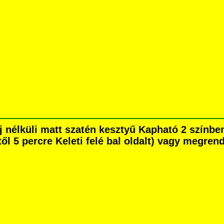
ujj nélküli matt szatén kesztyű Kapható 2 szín
ől 5 percre Keleti felé bal oldalt) vagy megrend