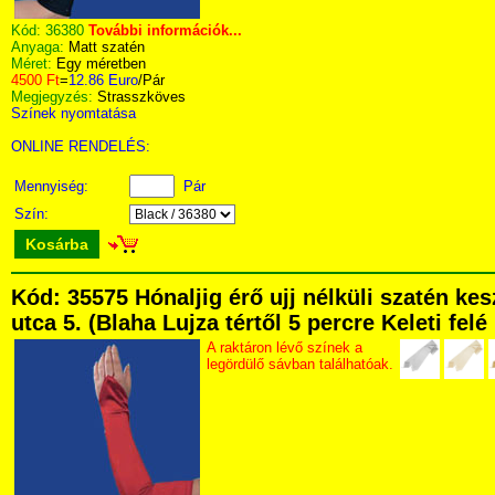
Kód:
36380
További információk...
Anyaga:
Matt szatén
Méret:
Egy méretben
4500 Ft
=
12.86 Euro
/Pár
Megjegyzés:
Strasszköves
Színek nyomtatása
ONLINE RENDELÉS:
Mennyiség:
Pár
Szín:
Kosárba
Kód: 35575 Hónaljig érő ujj nélküli szatén k
utca 5. (Blaha Lujza tértől 5 percre Keleti fel
A raktáron lévő színek a
legördülő sávban találhatóak.