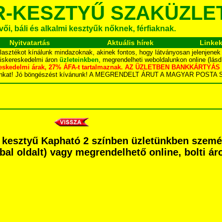
R-KESZTYŰ SZAKÜZLE
ői, báli és alkalmi kesztyűk nőknek, férfiaknak.
Nyitvatartás
Aktuális hírek
Linke
asztékot kínálunk mindazoknak, akinek fontos, hogy látványosan jelenjenek
kiskereskedelmi áron
üzleteinkben
, megrendelheti weboldalunkon online (lás
skereskedelmi árak, 27% ÁFA-t tartalmaznak. AZ ÜZLETBEN BANKKÁRT
dalunkat! Jó böngészést kívánunk! A MEGRENDELT ÁRUT A MAGYAR POS
én kesztyű Kapható 2 színben üzletünkben szem
é bal oldalt) vagy megrendelhető online, bolti ár