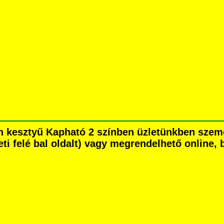
tén kesztyű Kapható 2 színben üzletünkben sze
eti felé bal oldalt) vagy megrendelhető online, b