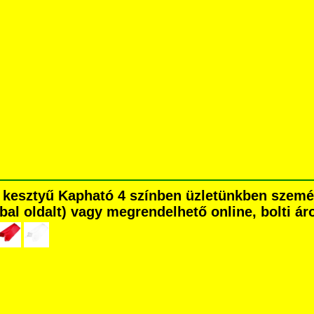
én kesztyű Kapható 4 színben üzletünkben szem
é bal oldalt) vagy megrendelhető online, bolti ár