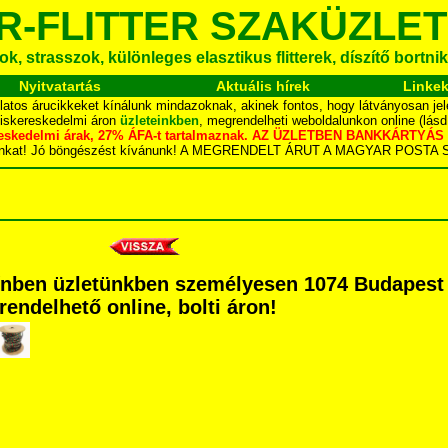
R-FLITTER SZAKÜZLET
k, strasszok, különleges elasztikus flitterek, díszítő bortnik
Nyitvatartás
Aktuális hírek
Linke
latos árucikkeket kínálunk mindazoknak, akinek fontos, hogy látványosan jel
kiskereskedelmi áron
üzleteinkben
, megrendelheti weboldalunkon online (lás
skereskedelmi árak, 27% ÁFA-t tartalmaznak. AZ ÜZLETBEN BANKKÁRT
dalunkat! Jó böngészést kívánunk! A MEGRENDELT ÁRUT A MAGYAR POS
zínben üzletünkben személyesen 1074 Budapest 
grendelhető online, bolti áron!