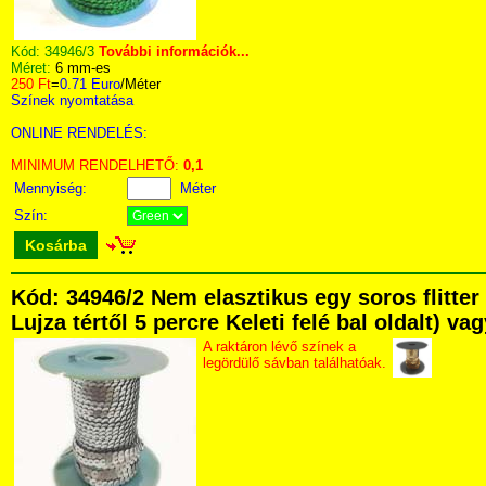
Kód:
34946/3
További információk...
Méret:
6 mm-es
250 Ft
=
0.71 Euro
/Méter
Színek nyomtatása
ONLINE RENDELÉS:
MINIMUM RENDELHETŐ:
0,1
Mennyiség:
Méter
Szín:
Kosárba
Kód: 34946/2 Nem elasztikus egy soros flitte
Lujza tértől 5 percre Keleti felé bal oldalt) v
A raktáron lévő színek a
legördülő sávban találhatóak.