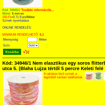
Kód:
34946/2
További információk...
Méret:
6 mm-es
250 Ft
=
0.71 Euro
/Méter
Színek nyomtatása
ONLINE RENDELÉS:
MINIMUM RENDELHETŐ:
0,1
Mennyiség:
Méter
Szín:
Kosárba
Kód: 34946/1 Nem elasztikus egy soros flitt
utca 5. (Blaha Lujza tértől 5 percre Keleti fel
A raktáron lévő színek a
legördülő sávban találhatóak.