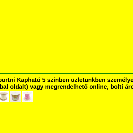
erbortni Kapható 5 színben üzletünkben személ
é bal oldalt) vagy megrendelhető online, bolti ár