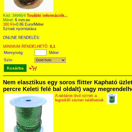
Kód:
34946/4
További információk...
Méret:
6 mm-es
300 Ft
=
0.86 Euro
/Méter
Színek nyomtatása
ONLINE RENDELÉS:
MINIMUM RENDELHETŐ:
0,1
Mennyiség:
Méter
Szín:
Kosárba
Nem elasztikus egy soros flitter Kapható üzl
percre Keleti felé bal oldalt) vagy megrendelhe
A raktáron lévő színek a
legördülő sávban találhatóak.