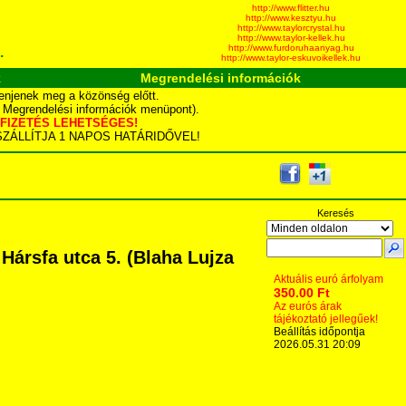
http://www.flitter.hu
http://www.kesztyu.hu
http://www.taylorcrystal.hu
http://www.taylor-kellek.hu
http://www.furdoruhaanyag.hu
.
http://www.taylor-eskuvoikellek.hu
k
Megrendelési információk
enjenek meg a közönség előtt.
d Megrendelési információk menüpont).
YÁS FIZETÉS LEHETSÉGES!
TA SZÁLLÍTJA 1 NAPOS HATÁRIDŐVEL!
Keresés
Hársfa utca 5. (Blaha Lujza
Aktuális euró árfolyam
350.00 Ft
Az eurós árak
tájékoztató jellegűek!
Beállítás időpontja
2026.05.31 20:09