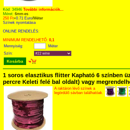
Kód:
34946
További információk...
Méret:
6mm-es
250 Ft
=
0.71 Euro
/Méter
Színek nyomtatása
ONLINE RENDELÉS:
MINIMUM RENDELHETŐ:
0,1
Mennyiség:
Méter
Szín:
Kosárba
1 soros elasztikus flitter Kapható 6 színben 
percre Keleti felé bal oldalt) vagy megrendelhe
A raktáron lévő színek a
legördülő sávban találhatóak.