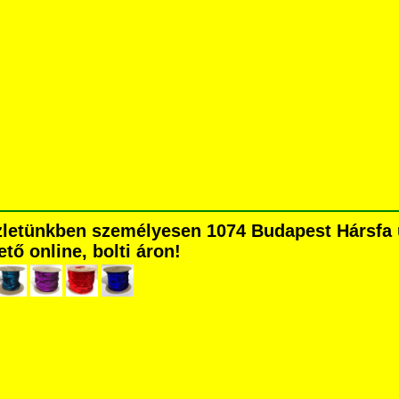
üzletünkben személyesen 1074 Budapest Hársfa ut
tő online, bolti áron!