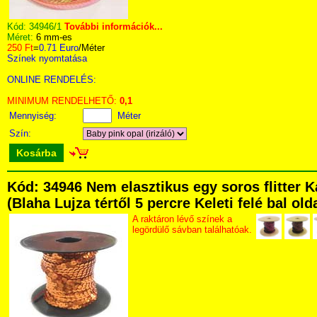
Kód:
34946/1
További információk...
Méret:
6 mm-es
250 Ft
=
0.71 Euro
/Méter
Színek nyomtatása
ONLINE RENDELÉS:
MINIMUM RENDELHETŐ:
0,1
Mennyiség:
Méter
Szín:
Kosárba
Kód: 34946 Nem elasztikus egy soros flitter 
(Blaha Lujza tértől 5 percre Keleti felé bal ol
A raktáron lévő színek a
legördülő sávban találhatóak.