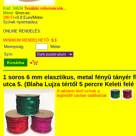
Kód:
34634
További információk...
Méret:
6mm-es
280 Ft
=
0.8 Euro
/Méter
Színek nyomtatása
ONLINE RENDELÉS:
MINIMUM RENDELHETŐ:
0,1
Mennyiség:
Méter
Szín:
Kosárba
1 soros 6 mm elasztikus, metal fényű tányér 
utca 5. (Blaha Lujza tértől 5 percre Keleti fel
A raktáron lévő színek a
legördülő sávban találhatóak.