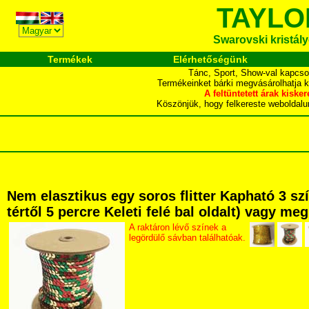
TAYLO
Swarovski kristályo
Termékek
Elérhetőségünk
Tánc, Sport, Show-val kapcso
Termékeinket bárki megvásárolhatja 
A feltüntetett árak ki
Köszönjük, hogy felkereste webol
Nem elasztikus egy soros flitter Kapható 3 s
tértől 5 percre Keleti felé bal oldalt) vagy me
A raktáron lévő színek a
legördülő sávban találhatóak.