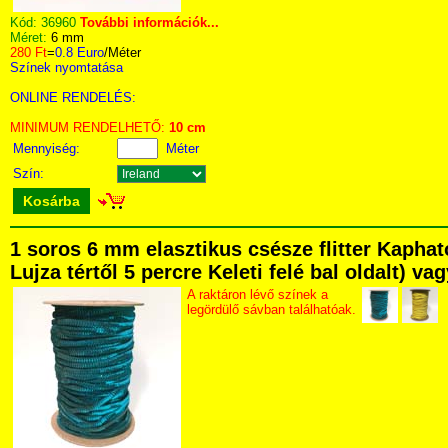
Kód:
36960
További információk...
Méret:
6 mm
280 Ft
=
0.8 Euro
/Méter
Színek nyomtatása
ONLINE RENDELÉS:
MINIMUM RENDELHETŐ:
10 cm
Mennyiség:
Méter
Szín:
Kosárba
1 soros 6 mm elasztikus csésze flitter Kapha
Lujza tértől 5 percre Keleti felé bal oldalt) v
A raktáron lévő színek a
legördülő sávban találhatóak.