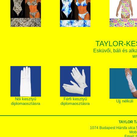
TAYLOR-KE
Esküvői, báli és alk
w
Női kesztyű
Férfi kesztyű
Ujj nélküli
diplomaosztásra
diplomaosztásra
TAYLOR T
1074 Budapest Hársfa utca 5-7
Mobi
Email: