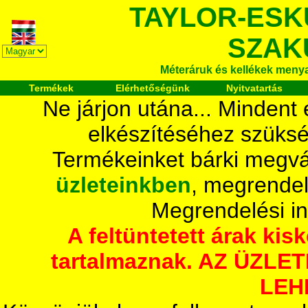
TAYLOR-ESK
SZAK
Méteráruk és kellékek meny
Termékek
Elérhetőségünk
Nyitvatartás
Ne járjon utána... Mindent
elkészítéséhez szüksé
Termékeinket bárki megvá
üzleteinkben
, megrendel
Megrendelési i
A feltüntetett árak ki
tartalmaznak. AZ ÜZL
LEH