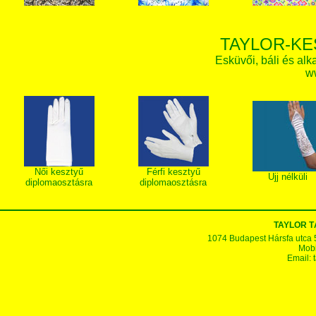
TAYLOR-KE
Esküvői, báli és alk
w
Női kesztyű
Férfi kesztyű
Ujj nélküli
diplomaosztásra
diplomaosztásra
TAYLOR T
1074 Budapest Hársfa utca 5-7
Mobi
Email: