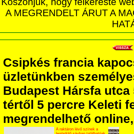
Köszönjük, hogy felkereste we
A MEGRENDELT ÁRUT A MA
HAT
Csipkés francia kapo
üzletünkben személye
Budapest Hársfa utca 
tértől 5 percre Keleti f
megrendelhető online, 
A raktáron lévő színek a
legördülő sávban találhatóak.