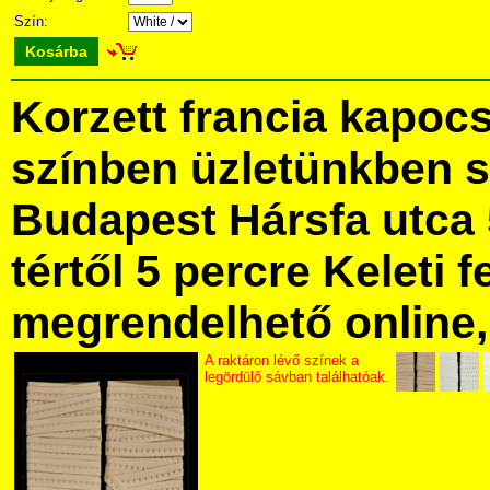
Szín:
Kosárba
Korzett francia kapoc
színben üzletünkben 
Budapest Hársfa utca 
tértől 5 percre Keleti f
megrendelhető online, 
A raktáron lévő színek a
legördülő sávban találhatóak.