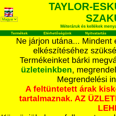
TAYLOR-ESK
SZAK
Méteráruk és kellékek meny
Termékek
Elérhetőségünk
Nyitvatartás
Ne járjon utána... Mindent
elkészítéséhez szüksé
Termékeinket bárki megvá
üzleteinkben
, megrendel
Megrendelési i
A feltüntetett árak ki
tartalmaznak. AZ ÜZL
LEH