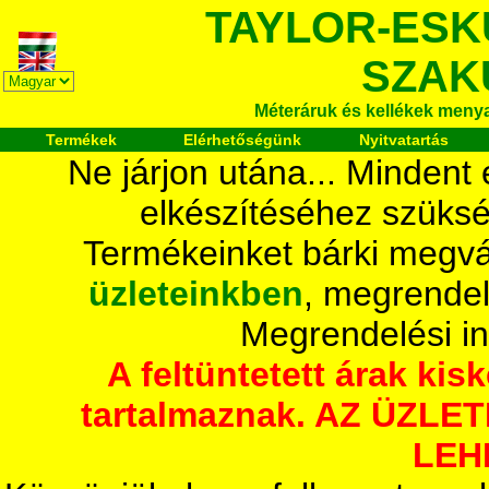
TAYLOR-ESK
SZAK
Méteráruk és kellékek meny
Termékek
Elérhetőségünk
Nyitvatartás
Ne járjon utána... Mindent
elkészítéséhez szüksé
Termékeinket bárki megvá
üzleteinkben
, megrendel
Megrendelési i
A feltüntetett árak ki
tartalmaznak. AZ ÜZL
LEH