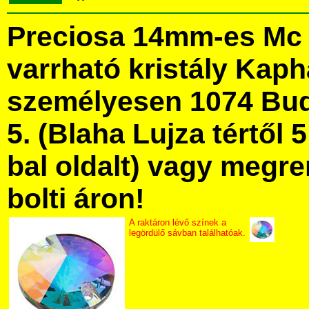
Preciosa 14mm-es Mc 
varrható kristály Kap
személyesen 1074 Bud
5. (Blaha Lujza tértől 5
bal oldalt) vagy megre
bolti áron!
A raktáron lévő színek a
legördülő sávban találhatóak.