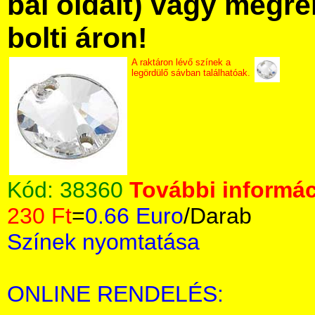
bal oldalt) vagy megre
bolti áron!
A raktáron lévő színek a
legördülő sávban találhatóak.
Kód:
38360
További informác
230 Ft
=
0.66 Euro
/Darab
Színek nyomtatása
ONLINE RENDELÉS: