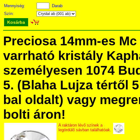
Mennyiség:
Darab
Szín:
Kosárba
Preciosa 14mm-es Mc 
varrható kristály Kap
személyesen 1074 Bud
5. (Blaha Lujza tértől 5
bal oldalt) vagy megre
bolti áron!
A raktáron lévő színek a
legördülő sávban találhatóak.