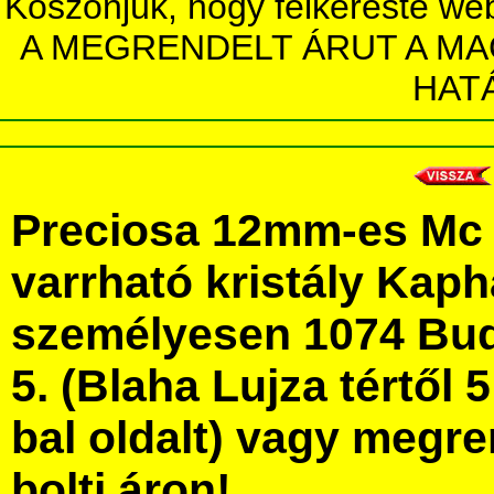
Köszönjük, hogy felkereste we
A MEGRENDELT ÁRUT A MA
HAT
Preciosa 12mm-es Mc 
varrható kristály Kap
személyesen 1074 Bud
5. (Blaha Lujza tértől 5
bal oldalt) vagy megre
bolti áron!