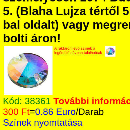
5. (Blaha Lujza tértől 5
bal oldalt) vagy megre
bolti áron!
A raktáron lévő színek a
legördülő sávban találhatóak.
Kód:
38361
További informác
300 Ft
=
0.86 Euro
/Darab
Színek nyomtatása