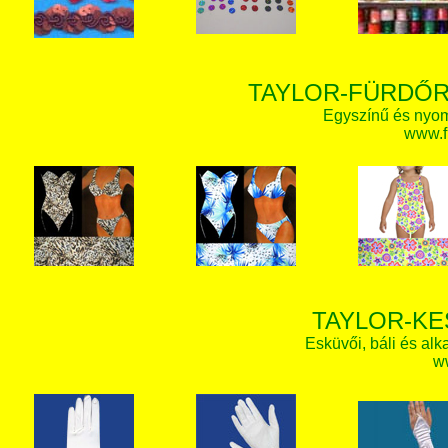
TAYLOR-FÜRDŐR
Egyszínű és nyom
www.f
TAYLOR-KE
Esküvői, báli és alk
w