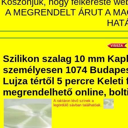
Köszönjük, hogy felkereste we
A MEGRENDELT ÁRUT A MA
HAT
Szilikon szalag 10 mm Kap
személyesen 1074 Budapest
Lujza tértől 5 percre Keleti 
megrendelhető online, bolt
A raktáron lévő színek a
legördülő sávban találhatóak.