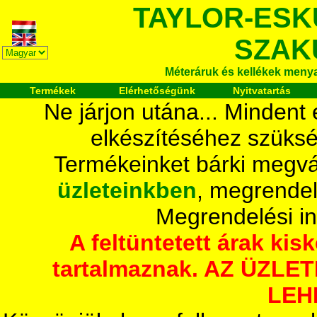
TAYLOR-ESK
SZAK
Méteráruk és kellékek meny
Termékek
Elérhetőségünk
Nyitvatartás
Ne járjon utána... Mindent
elkészítéséhez szüksé
Termékeinket bárki megvá
üzleteinkben
, megrendel
Megrendelési i
A feltüntetett árak ki
tartalmaznak. AZ ÜZL
LEH