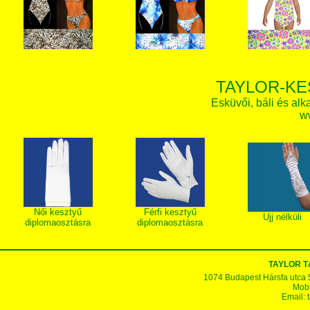
TAYLOR-KE
Esküvői, báli és alk
w
Női kesztyű
Férfi kesztyű
Ujj nélküli
diplomaosztásra
diplomaosztásra
TAYLOR T
1074 Budapest Hársfa utca 5-7
Mobi
Email: