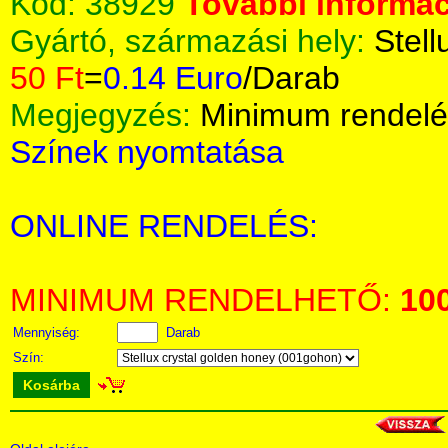
Kód:
38929
További informác
Gyártó, származási hely:
Stell
50 Ft
=
0.14 Euro
/Darab
Megjegyzés:
Minimum rendelé
Színek nyomtatása
ONLINE RENDELÉS:
MINIMUM RENDELHETŐ:
10
Mennyiség:
Darab
Szín:
Kosárba