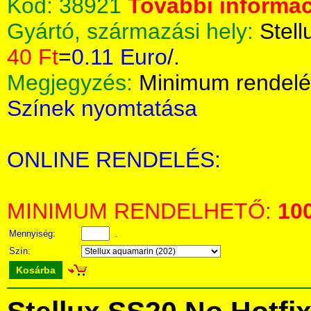
Kód:
38921
További informác
Gyártó, származási hely:
Stell
40 Ft
=
0.11 Euro
/.
Megjegyzés:
Minimum rendelé
Színek nyomtatása
ONLINE RENDELÉS:
MINIMUM RENDELHETŐ:
10
Mennyiség:
.
Szín:
Kosárba