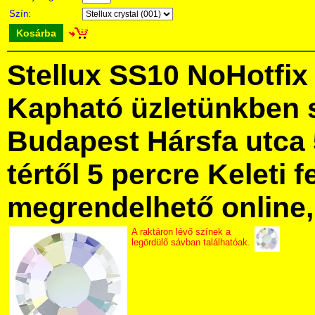
Szín:
Kosárba
Stellux SS10 NoHotfix
Kapható üzletünkben 
Budapest Hársfa utca 
tértől 5 percre Keleti f
megrendelhető online, 
A raktáron lévő színek a
legördülő sávban találhatóak.