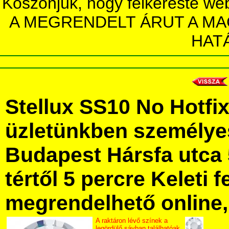
Köszönjük, hogy felkereste we
A MEGRENDELT ÁRUT A MA
HAT
Stellux SS10 No Hotfi
üzletünkben személye
Budapest Hársfa utca 
tértől 5 percre Keleti f
megrendelhető online, 
A raktáron lévő színek a
legördülő sávban találhatóak.