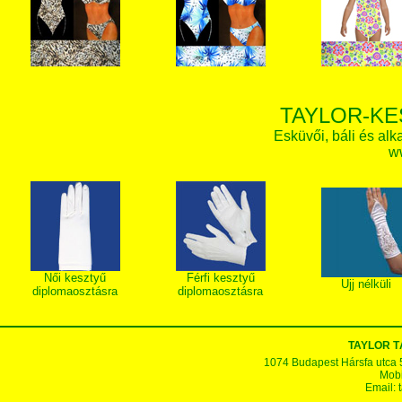
TAYLOR-KE
Esküvői, báli és alk
w
Női kesztyű
Férfi kesztyű
Ujj nélküli
diplomaosztásra
diplomaosztásra
TAYLOR T
1074 Budapest Hársfa utca 5-7
Mobi
Email: