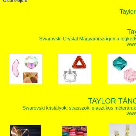
Oldal elejére
Taylor
Ta
Swarovski Crystal Magyarországon a legked
www.
TAYLOR TÁN
Swarovski kristályok, strasszok, elasztikus méteráruk, 
www.