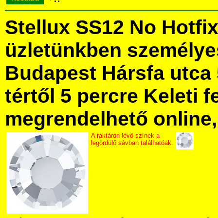
Stellux SS12 No Hotfi
üzletünkben személye
Budapest Hársfa utca 
tértől 5 percre Keleti f
megrendelhető online, 
A raktáron lévő színek a
legördülő sávban találhatóak.