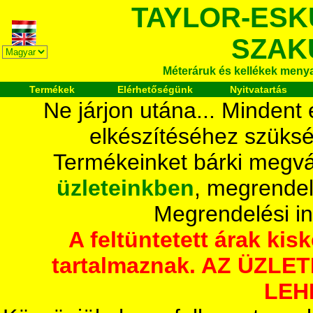
TAYLOR-ESK
SZAK
Méteráruk és kellékek meny
Termékek
Elérhetőségünk
Nyitvatartás
Ne járjon utána... Mindent
elkészítéséhez szüksé
Termékeinket bárki megvá
üzleteinkben
, megrendel
Megrendelési i
A feltüntetett árak ki
tartalmaznak. AZ ÜZL
LEH