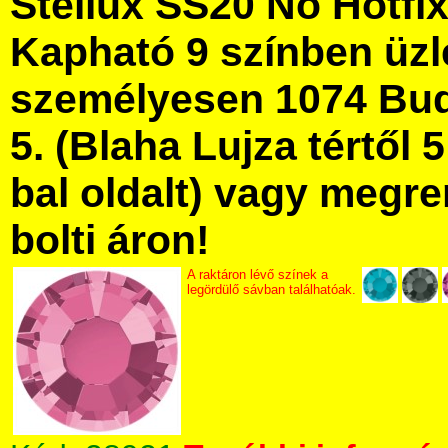
Stellux SS20 No Hotfix
Kapható 9 színben üz
személyesen 1074 Bud
5. (Blaha Lujza tértől 5
bal oldalt) vagy megre
bolti áron!
A raktáron lévő színek a
legördülő sávban találhatóak.