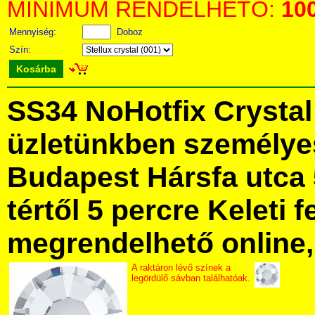
MINIMUM RENDELHETŐ:
10
Mennyiség:
Doboz
Szín:
Kosárba
SS34 NoHotfix Crysta
üzletünkben személye
Budapest Hársfa utca 
tértől 5 percre Keleti f
megrendelhető online, 
A raktáron lévő színek a
legördülő sávban találhatóak.