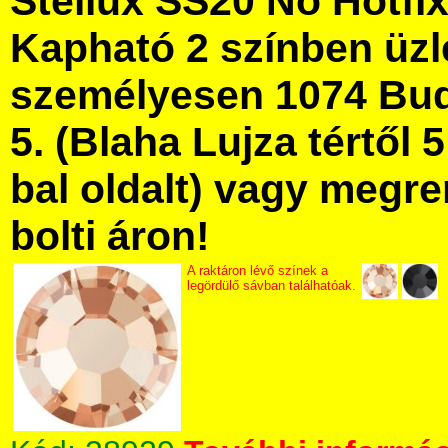
Stellux SS20 No Hotfix
Kapható 2 színben üz
személyesen 1074 Bud
5. (Blaha Lujza tértől 5
bal oldalt) vagy megre
bolti áron!
A raktáron lévő színek a
legördülő sávban találhatóak.