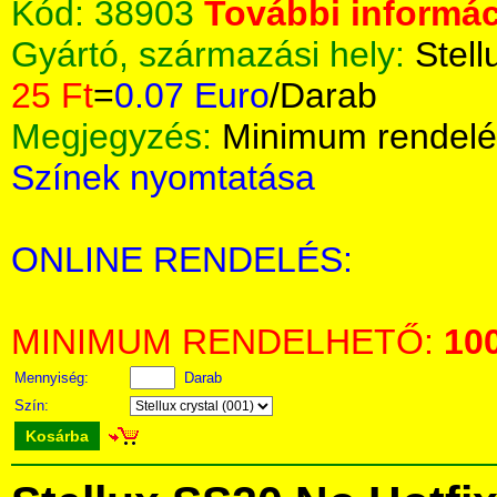
Kód:
38903
További informác
Gyártó, származási hely:
Stell
25 Ft
=
0.07 Euro
/Darab
Megjegyzés:
Minimum rendelé
Színek nyomtatása
ONLINE RENDELÉS:
MINIMUM RENDELHETŐ:
10
Mennyiség:
Darab
Szín:
Kosárba