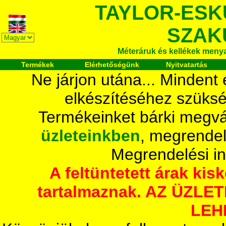
TAYLOR-ESK
SZAK
Méteráruk és kellékek meny
Termékek
Elérhetőségünk
Nyitvatartás
Ne járjon utána... Mindent
elkészítéséhez szüksé
Termékeinket bárki megvá
üzleteinkben
, megrendel
Megrendelési i
A feltüntetett árak ki
tartalmaznak. AZ ÜZL
LEH