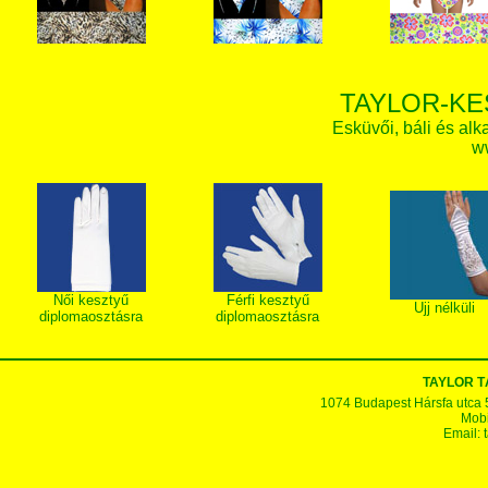
TAYLOR-KE
Esküvői, báli és alk
w
Női kesztyű
Férfi kesztyű
Ujj nélküli
diplomaosztásra
diplomaosztásra
TAYLOR T
1074 Budapest Hársfa utca 5-7
Mobi
Email: