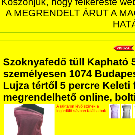
Köszönjük, hogy felkereste we
A MEGRENDELT ÁRUT A MA
HAT
Szoknyafedő tüll Kapható 
személyesen 1074 Budapest
Lujza tértől 5 percre Keleti 
megrendelhető online, bolt
A raktáron lévő színek a
legördülő sávban találhatóak.