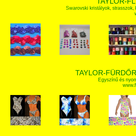
TAYLOR-FL
Swarovski kristályok, strasszok, k
TAYLOR-FÜRDŐR
Egyszínű és nyom
www.f