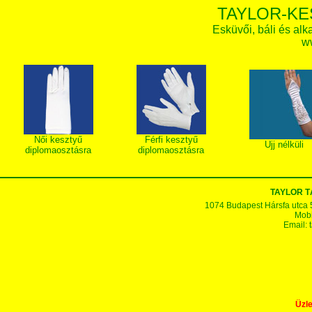
TAYLOR-KE
Esküvői, báli és alk
w
Női kesztyű
Férfi kesztyű
Ujj nélküli
diplomaosztásra
diplomaosztásra
TAYLOR T
1074 Budapest Hársfa utca 5-7
Mobi
Email:
Üzle