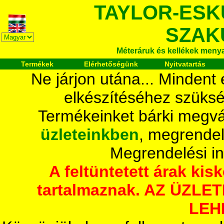
TAYLOR-ESK
SZAK
Méteráruk és kellékek meny
Termékek
Elérhetőségünk
Nyitvatartás
Ne járjon utána... Mindent
elkészítéséhez szüksé
Termékeinket bárki megvá
üzleteinkben
, megrendel
Megrendelési i
A feltüntetett árak ki
tartalmaznak. AZ ÜZL
LEH