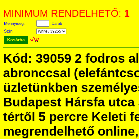
MINIMUM RENDELHETŐ:
1
Mennyiség:
Darab
Szín:
Kosárba
Kód: 39059 2 fodros a
abronccsal (elefántcs
üzletünkben személye
Budapest Hársfa utca 
tértől 5 percre Keleti f
megrendelhető online, 