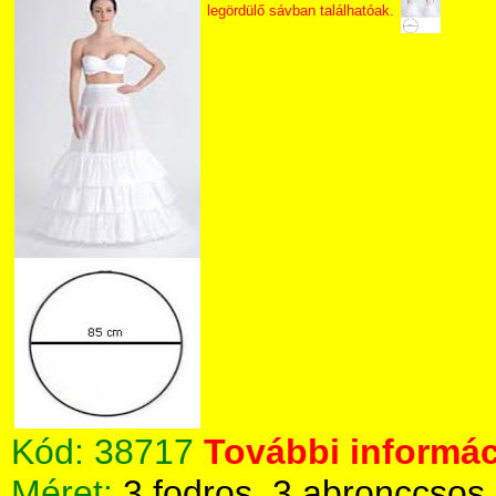
legördülő sávban találhatóak.
Kód:
38717
További informác
Méret:
3 fodros, 3 abronccsos