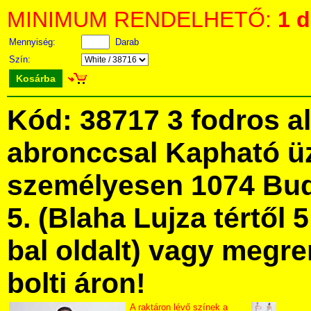
MINIMUM RENDELHETŐ:
1 
Mennyiség:
Darab
Szín:
Kosárba
Kód: 38717 3 fodros a
abronccsal Kapható ü
személyesen 1074 Bud
5. (Blaha Lujza tértől 5
bal oldalt) vagy megre
bolti áron!
A raktáron lévő színek a