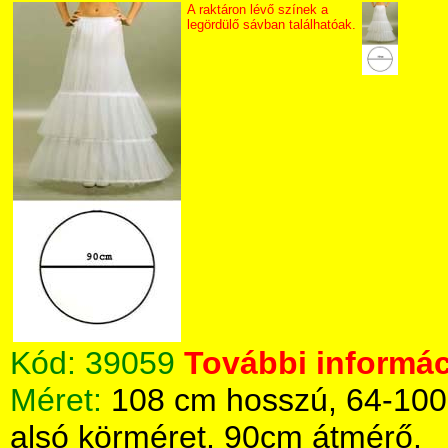
A raktáron lévő színek a
legördülő sávban találhatóak.
Kód:
39059
További informác
Méret:
108 cm hosszú, 64-100
alsó körméret, 90cm átmérő.