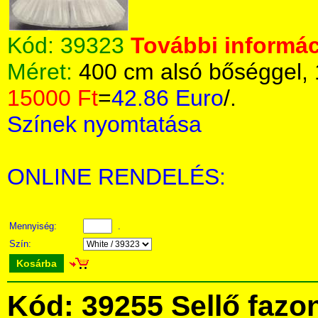
Kód:
39323
További informác
Méret:
400 cm alsó bőséggel,
15000 Ft
=
42.86 Euro
/.
Színek nyomtatása
ONLINE RENDELÉS:
Mennyiség:
.
Szín:
Kosárba
Kód: 39255 Sellő fazo