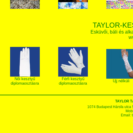
TAYLOR-KE
Esküvői, báli és alk
w
Női kesztyű
Férfi kesztyű
Ujj nélküli
diplomaosztásra
diplomaosztásra
TAYLOR T
1074 Budapest Hársfa utca 5-7
Mobi
Email: