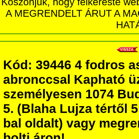
Köszönjük, hogy felkereste we
A MEGRENDELT ÁRUT A MA
HAT
Kód: 39446 4 fodros a
abronccsal Kapható ü
személyesen 1074 Bud
5. (Blaha Lujza tértől 5
bal oldalt) vagy megre
bolti áron!