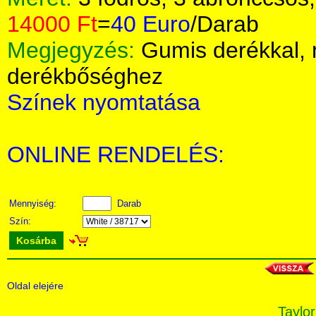
14000 Ft
=
40 Euro
/Darab
Megjegyzés:
Gumis derékkal,
derékbőséghez
Színek nyomtatása
ONLINE RENDELÉS:
Mennyiség:
Darab
Szín:
Kosárba
Oldal elejére
Taylor