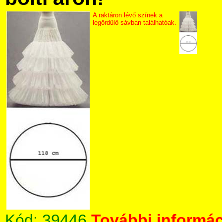
A raktáron lévő színek a
legördülő sávban találhatóak.
Kód:
39446
További informác