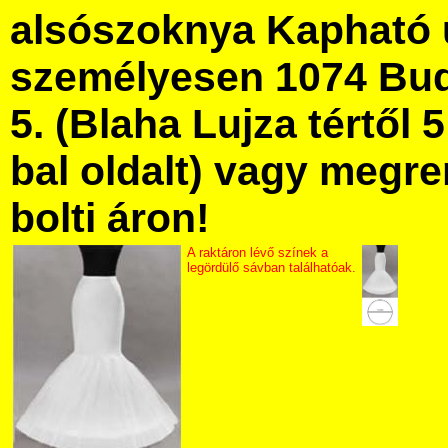
alsószoknya Kapható 
személyesen 1074 Bud
5. (Blaha Lujza tértől 5
bal oldalt) vagy megre
bolti áron!
A raktáron lévő színek a
legördülő sávban találhatóak.