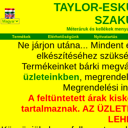
TAYLOR-ESK
SZAK
Méteráruk és kellékek meny
Termékek
Elérhetőségünk
Nyitvatartás
Ne járjon utána... Mindent
elkészítéséhez szüksé
Termékeinket bárki megvá
üzleteinkben
, megrendel
Megrendelési i
A feltüntetett árak ki
tartalmaznak. AZ ÜZL
LEH