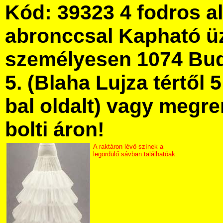
Kód: 39323 4 fodros a
abronccsal Kapható ü
személyesen 1074 Bud
5. (Blaha Lujza tértől 5
bal oldalt) vagy megre
bolti áron!
A raktáron lévő színek a
legördülő sávban találhatóak.