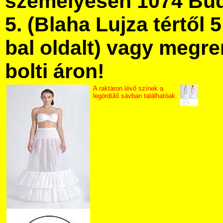
személyesen 1074 Bud
5. (Blaha Lujza tértől 5
bal oldalt) vagy megre
bolti áron!
A raktáron lévő színek a
legördülő sávban találhatóak.