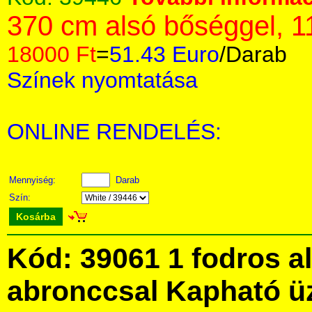
370 cm alsó bőséggel, 1
18000 Ft
=
51.43 Euro
/Darab
Színek nyomtatása
ONLINE RENDELÉS:
Mennyiség:
Darab
Szín:
Kosárba
Kód: 39061 1 fodros a
abronccsal Kapható ü