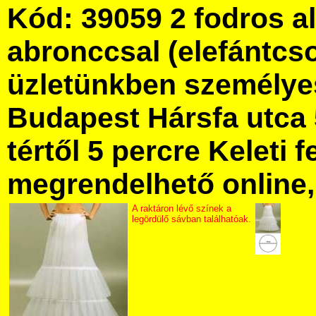
Kód: 39059 2 fodros a
abronccsal (elefántcs
üzletünkben személye
Budapest Hársfa utca 
tértől 5 percre Keleti f
megrendelhető online, 
A raktáron lévő színek a
legördülő sávban találhatóak.