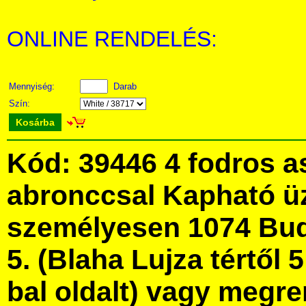
ONLINE RENDELÉS:
Mennyiség:
Darab
Szín:
Kosárba
Kód: 39446 4 fodros a
abronccsal Kapható ü
személyesen 1074 Bud
5. (Blaha Lujza tértől 5
bal oldalt) vagy megre