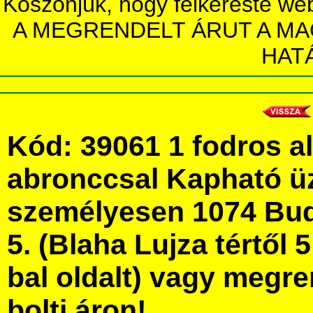
Köszönjük, hogy felkereste we
A MEGRENDELT ÁRUT A MA
HAT
Kód: 39061 1 fodros a
abronccsal Kapható ü
személyesen 1074 Bud
5. (Blaha Lujza tértől 5
bal oldalt) vagy megre
bolti áron!