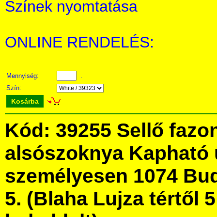
Színek nyomtatása
ONLINE RENDELÉS:
Mennyiség:
.
Szín:
Kosárba
Kód: 39255 Sellő fazo
alsószoknya Kapható 
személyesen 1074 Bud
5. (Blaha Lujza tértől 5