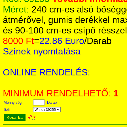
Méret:
240 cm-es alsó bőségge
átmérővel, gumis derékkel m
és 90-100 cm-es csípő résszel
8000 Ft
=
22.86 Euro
/Darab
Színek nyomtatása
ONLINE RENDELÉS:
MINIMUM RENDELHETŐ:
1
Mennyiség:
Darab
Szín:
Kosárba