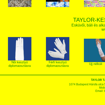
TAYLOR-KE
Esküvői, báli és alk
w
Női kesztyű
Férfi kesztyű
Ujj nélküli
diplomaosztásra
diplomaosztásra
TAYLOR T
1074 Budapest Hársfa utca 5-7
Mobi
Email: