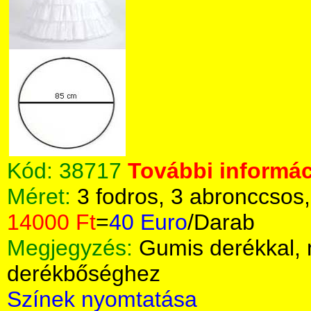
Kód:
38717
További informác
Méret:
3 fodros, 3 abronccsos
14000 Ft
=
40 Euro
/Darab
Megjegyzés:
Gumis derékkal,
derékbőséghez
Színek nyomtatása