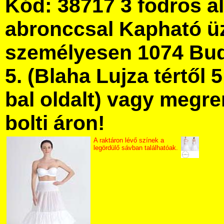
Kód: 38717 3 fodros a
abronccsal Kapható ü
személyesen 1074 Bud
5. (Blaha Lujza tértől 5
bal oldalt) vagy megre
bolti áron!
A raktáron lévő színek a
legördülő sávban találhatóak.