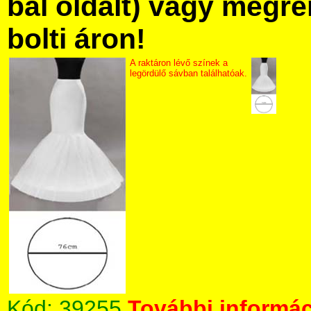
bal oldalt) vagy megre
bolti áron!
A raktáron lévő színek a
legördülő sávban találhatóak.
Kód:
39255
További informác