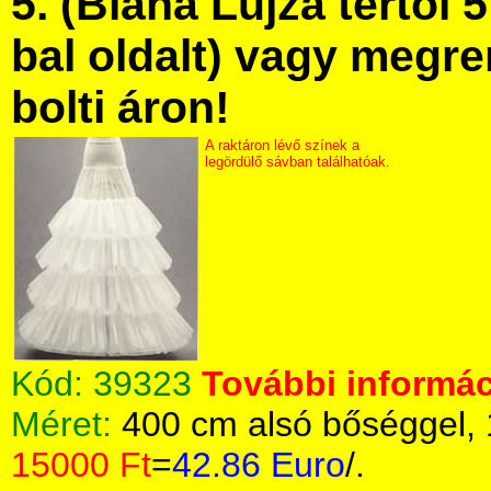
5. (Blaha Lujza tértől 5
bal oldalt) vagy megre
bolti áron!
A raktáron lévő színek a
legördülő sávban találhatóak.
Kód:
39323
További informác
Méret:
400 cm alsó bőséggel,
15000 Ft
=
42.86 Euro
/.