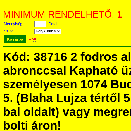
MINIMUM RENDELHETŐ:
1
Mennyiség:
Darab
Szín:
Kosárba
Kód: 38716 2 fodros a
abronccsal Kapható ü
személyesen 1074 Bud
5. (Blaha Lujza tértől 5
bal oldalt) vagy megre
bolti áron!