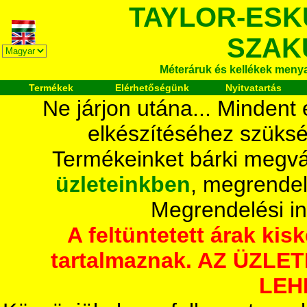
TAYLOR-ESK
SZAK
Méteráruk és kellékek meny
Termékek
Elérhetőségünk
Nyitvatartás
Ne járjon utána... Mindent
elkészítéséhez szüksé
Termékeinket bárki megvá
üzleteinkben
, megrendel
Megrendelési i
A feltüntetett árak ki
tartalmaznak. AZ ÜZL
LEH