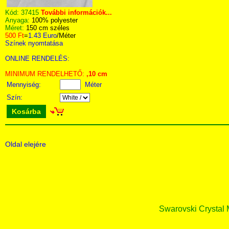
Kód:
37415
További információk...
Anyaga:
100% polyester
Méret:
150 cm széles
500 Ft
=
1.43 Euro
/Méter
Színek nyomtatása
ONLINE RENDELÉS:
MINIMUM RENDELHETŐ:
,10 cm
Mennyiség:
Méter
Szín:
Kosárba
Oldal elejére
Swarovski Crystal