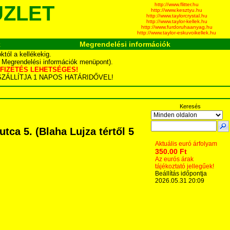
http://www.flitter.hu
ÜZLET
http://www.kesztyu.hu
http://www.taylorcrystal.hu
http://www.taylor-kellek.hu
http://www.furdoruhaanyag.hu
http://www.taylor-eskuvoikellek.hu
k
Megrendelési információk
tól a kellékekig.
d Megrendelési információk menüpont).
YÁS FIZETÉS LEHETSÉGES!
TA SZÁLLÍTJA 1 NAPOS HATÁRIDŐVEL!
Keresés
ca 5. (Blaha Lujza tértől 5
Aktuális euró árfolyam
350.00 Ft
Az eurós árak
tájékoztató jellegűek!
Beállítás időpontja
2026.05.31 20:09