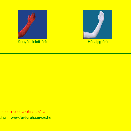
Könyék felett érő
Hónaljig érő
t 9:00 - 13:00, Vasárnap Zárva
k.hu
www.furdoruhaanyag.hu