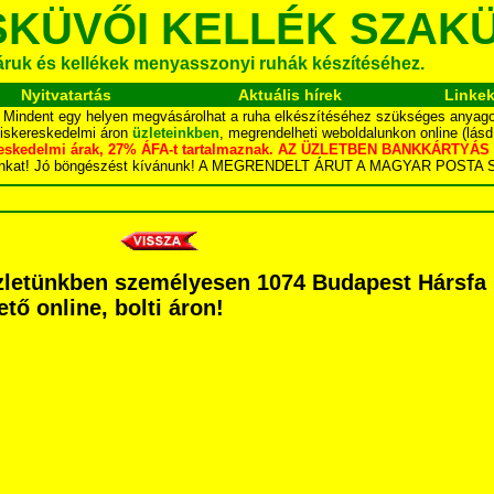
SKÜVŐI KELLÉK SZAK
áruk és kellékek menyasszonyi ruhák készítéséhez.
Nyitvatartás
Aktuális hírek
Linke
.. Mindent egy helyen megvásárolhat a ruha elkészítéséhez szükséges anyagok
kiskereskedelmi áron
üzleteinkben
, megrendelheti weboldalunkon online (lás
skereskedelmi árak, 27% ÁFA-t tartalmaznak. AZ ÜZLETBEN BANKKÁRT
dalunkat! Jó böngészést kívánunk! A MEGRENDELT ÁRUT A MAGYAR POS
letünkben személyesen 1074 Budapest Hársfa ut
tő online, bolti áron!