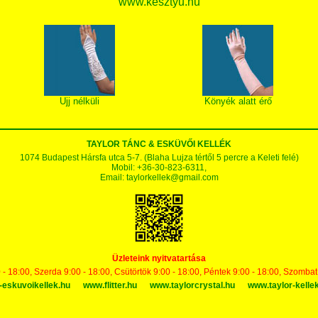
www.kesztyu.hu
Ujj nélküli
Könyék alatt érő
TAYLOR TÁNC & ESKÜVŐI KELLÉK
1074 Budapest Hársfa utca 5-7. (Blaha Lujza tértől 5 percre a Keleti felé)
Mobil: +36-30-823-6311,
Email:
taylorkellek@gmail.com
Üzleteink nyitvatartása
 - 18:00, Szerda 9:00 - 18:00, Csütörtök 9:00 - 18:00, Péntek 9:00 - 18:00, Szomba
-eskuvoikellek.hu
www.flitter.hu
www.taylorcrystal.hu
www.taylor-kelle