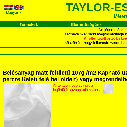
TAYLOR-E
Méter
Termékek
Elérhetőségünk
Ne járjon utána.
Termékeinket bárki megvásárolhatja 
A feltüntetett árak ki
Köszönjük, hogy felkereste webol
Bélésanyag matt felűletű 107g /m2 Kapható üz
percre Keleti felé bal oldalt) vagy megrendelhe
A raktáron lévő színek a
legördülő sávban találhatóak.