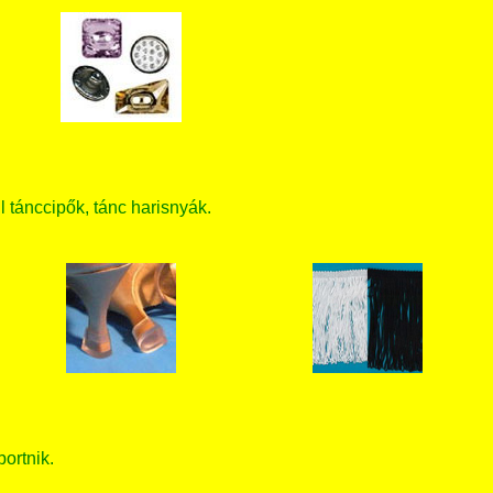
ll tánccipők, tánc harisnyák.
bortnik.