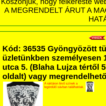
Köszönjük, hogy felkereste we
A MEGRENDELT ÁRUT A MA
HAT
Kód: 36535 Gyöngyözött tü
üzletünkben személyesen 
utca 5. (Blaha Lujza tértől 5
oldalt) vagy megrendelhető 
A raktáron lévő színek a
legördülő sávban találhatóak.