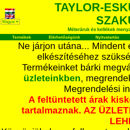
TAYLOR-ESK
SZAK
Méteráruk és kellékek meny
Termékek
Elérhetőségünk
Nyitvatartás
Ne járjon utána... Mindent
elkészítéséhez szüksé
Termékeinket bárki megvá
üzleteinkben
, megrendel
Megrendelési i
A feltüntetett árak ki
tartalmaznak. AZ ÜZL
LEH