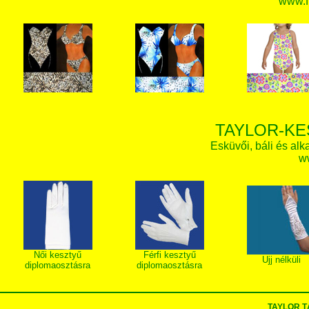
www.f
TAYLOR-KE
Esküvői, báli és alk
w
Női kesztyű
Férfi kesztyű
Ujj nélküli
diplomaosztásra
diplomaosztásra
TAYLOR T