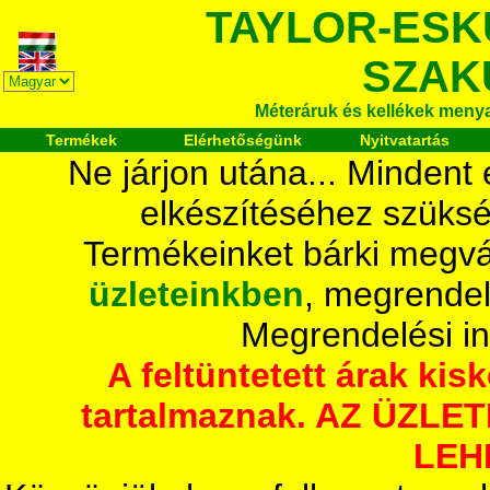
TAYLOR-ESK
SZAK
Méteráruk és kellékek meny
Termékek
Elérhetőségünk
Nyitvatartás
Ne járjon utána... Mindent
elkészítéséhez szüksé
Termékeinket bárki megvá
üzleteinkben
, megrendel
Megrendelési i
A feltüntetett árak ki
tartalmaznak. AZ ÜZL
LEH