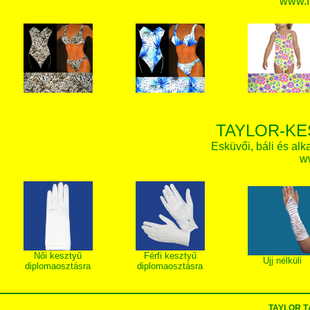
www.f
TAYLOR-KE
Esküvői, báli és alk
w
Női kesztyű
Férfi kesztyű
Ujj nélküli
diplomaosztásra
diplomaosztásra
TAYLOR T