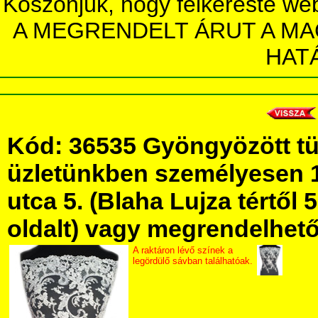
Köszönjük, hogy felkereste we
A MEGRENDELT ÁRUT A MA
HAT
Kód: 36535 Gyöngyözött tü
üzletünkben személyesen 
utca 5. (Blaha Lujza tértől 5
oldalt) vagy megrendelhető 
A raktáron lévő színek a
legördülő sávban találhatóak.