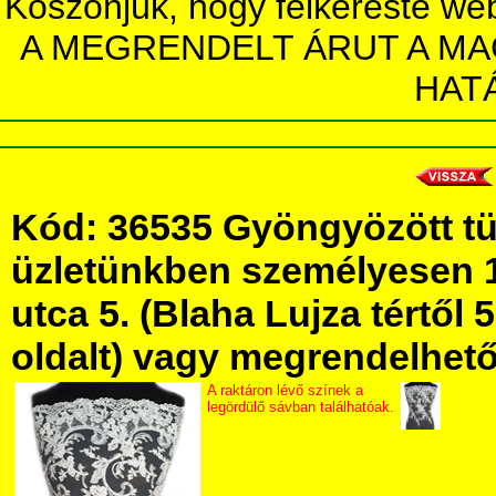
Köszönjük, hogy felkereste we
A MEGRENDELT ÁRUT A MA
HAT
Kód: 36535 Gyöngyözött tü
üzletünkben személyesen 
utca 5. (Blaha Lujza tértől 5
oldalt) vagy megrendelhető 
A raktáron lévő színek a
legördülő sávban találhatóak.