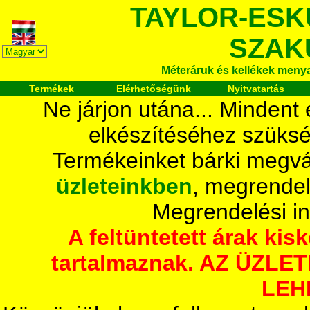
TAYLOR-ESK
SZAK
Méteráruk és kellékek meny
Termékek
Elérhetőségünk
Nyitvatartás
Ne járjon utána... Mindent
elkészítéséhez szüksé
Termékeinket bárki megvá
üzleteinkben
, megrendel
Megrendelési i
A feltüntetett árak ki
tartalmaznak. AZ ÜZL
LEH