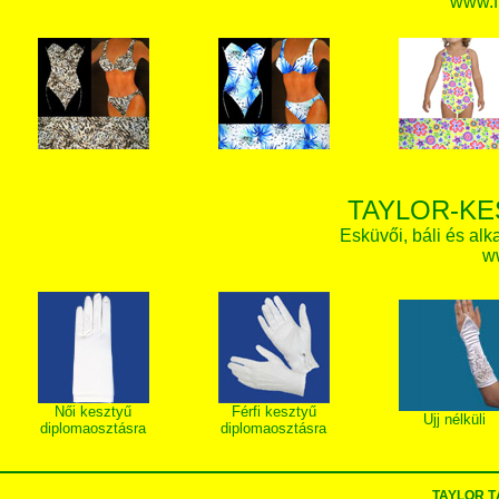
www.f
TAYLOR-KE
Esküvői, báli és alk
w
Női kesztyű
Férfi kesztyű
Ujj nélküli
diplomaosztásra
diplomaosztásra
TAYLOR T