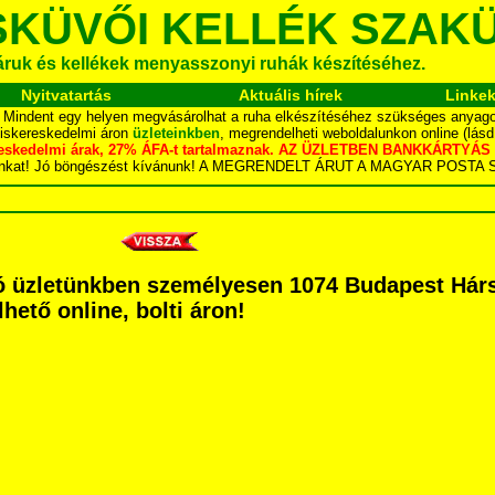
SKÜVŐI KELLÉK SZAK
áruk és kellékek menyasszonyi ruhák készítéséhez.
Nyitvatartás
Aktuális hírek
Linke
.. Mindent egy helyen megvásárolhat a ruha elkészítéséhez szükséges anyagok
kiskereskedelmi áron
üzleteinkben
, megrendelheti weboldalunkon online (lás
skereskedelmi árak, 27% ÁFA-t tartalmaznak. AZ ÜZLETBEN BANKKÁRT
dalunkat! Jó böngészést kívánunk! A MEGRENDELT ÁRUT A MAGYAR POS
 üzletünkben személyesen 1074 Budapest Hársfa
hető online, bolti áron!