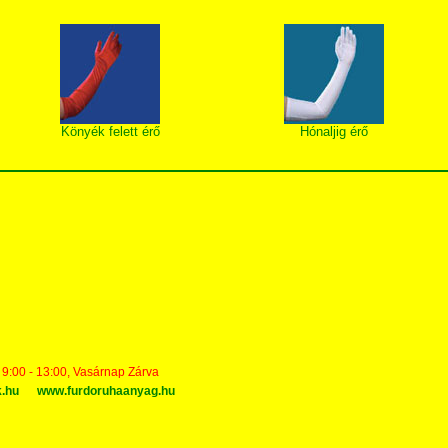
Könyék felett érő
Hónaljig érő
t 9:00 - 13:00, Vasárnap Zárva
k.hu
www.furdoruhaanyag.hu