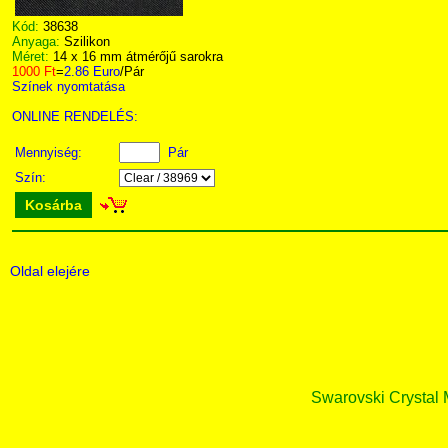
Kód:
38638
Anyaga:
Szilikon
Méret:
14 x 16 mm átmérőjű sarokra
1000 Ft
=
2.86 Euro
/Pár
Színek nyomtatása
ONLINE RENDELÉS:
Mennyiség:
Pár
Szín:
Kosárba
Oldal elejére
Swarovski Crystal