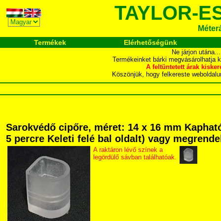
TAYLOR-E
Méter
Termékek
Elérhetőségünk
Ne járjon utána.
Termékeinket bárki megvásárolhatja 
A feltüntetett árak ki
Köszönjük, hogy felkereste webol
Sarokvédő cipőre, méret: 14 x 16 mm Kapható
5 percre Keleti felé bal oldalt) vagy megrendel
A raktáron lévő színek a
legördülő sávban találhatóak.