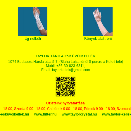
Ujj nélküli
Könyék alatt érő
TAYLOR TÁNC & ESKÜVŐI KELLÉK
1074 Budapest Hársfa utca 5-7. (Blaha Lujza tértől 5 percre a Keleti felé)
Mobil: +36-30-823-6311,
Email:
taylorkellek@gmail.com
Üzleteink nyitvatartása
 - 18:00, Szerda 9:00 - 18:00, Csütörtök 9:00 - 18:00, Péntek 9:00 - 18:00, Szomba
-eskuvoikellek.hu
www.flitter.hu
www.taylorcrystal.hu
www.taylor-kelle