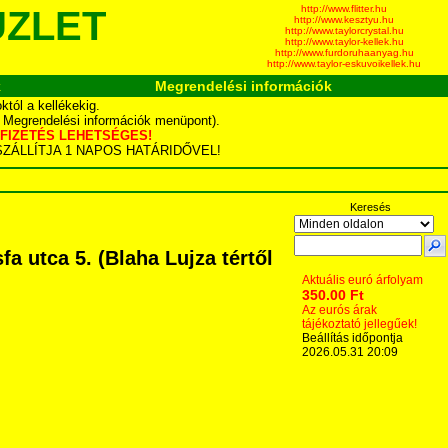
http://www.flitter.hu
ÜZLET
http://www.kesztyu.hu
http://www.taylorcrystal.hu
http://www.taylor-kellek.hu
http://www.furdoruhaanyag.hu
http://www.taylor-eskuvoikellek.hu
k
Megrendelési információk
tól a kellékekig.
d Megrendelési információk menüpont).
YÁS FIZETÉS LEHETSÉGES!
TA SZÁLLÍTJA 1 NAPOS HATÁRIDŐVEL!
Keresés
 utca 5. (Blaha Lujza tértől
Aktuális euró árfolyam
350.00 Ft
Az eurós árak
tájékoztató jellegűek!
Beállítás időpontja
2026.05.31 20:09