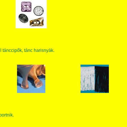
ll tánccipők, tánc harisnyák.
bortnik.