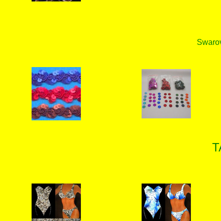
Swarovs
T