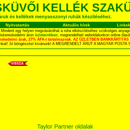
SKÜVŐI KELLÉK SZAK
áruk és kellékek menyasszonyi ruhák készítéséhez.
Nyitvatartás
Aktuális hírek
Linke
.. Mindent egy helyen megvásárolhat a ruha elkészítéséhez szükséges anyagok
kiskereskedelmi áron
üzleteinkben
, megrendelheti weboldalunkon online (lás
skereskedelmi árak, 27% ÁFA-t tartalmaznak. AZ ÜZLETBEN BANKKÁRT
dalunkat! Jó böngészést kívánunk! A MEGRENDELT ÁRUT A MAGYAR POS
Taylor Partner oldalak