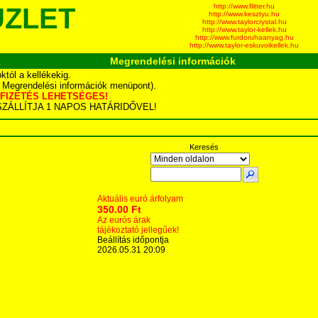
http://www.flitter.hu
ÜZLET
http://www.kesztyu.hu
http://www.taylorcrystal.hu
http://www.taylor-kellek.hu
http://www.furdoruhaanyag.hu
http://www.taylor-eskuvoikellek.hu
k
Megrendelési információk
tól a kellékekig.
d Megrendelési információk menüpont).
YÁS FIZETÉS LEHETSÉGES!
TA SZÁLLÍTJA 1 NAPOS HATÁRIDŐVEL!
Keresés
Aktuális euró árfolyam
350.00 Ft
Az eurós árak
tájékoztató jellegűek!
Beállítás időpontja
2026.05.31 20:09