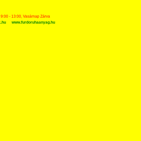
t 9:00 - 13:00, Vasárnap Zárva
k.hu
www.furdoruhaanyag.hu