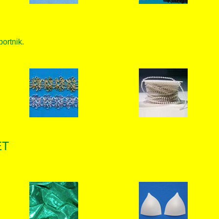
bortnik.
ET