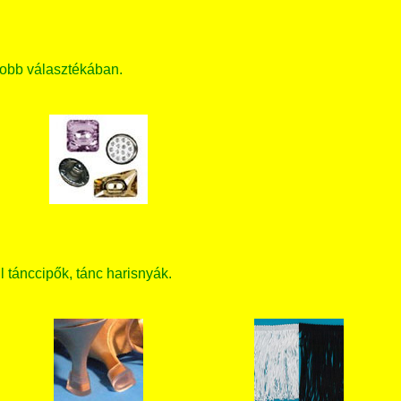
obb választékában.
ll tánccipők, tánc harisnyák.