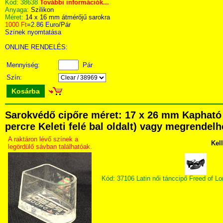
Kód:
38638
További információk...
Anyaga:
Szilikon
Méret:
14 x 16 mm átmérőjű sarokra
1000 Ft
=
2.86 Euro
/Pár
Színek nyomtatása
ONLINE RENDELÉS:
Mennyiség:
Pár
Szín:
Kosárba
Sarokvédő cipőre méret: 17 x 26 mm Kapható 
percre Keleti felé bal oldalt) vagy megrendelhe
A raktáron lévő színek a
Kel
legördülő sávban találhatóak.
Kód: 37106 Latin női tánccipő Freed of 