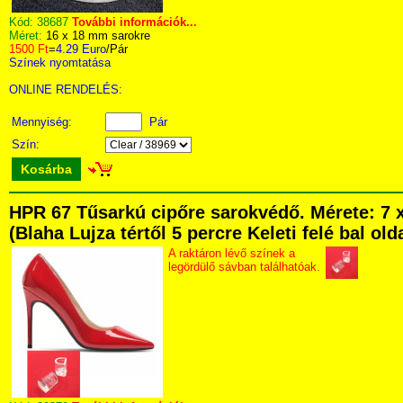
Kód:
38687
További információk...
Méret:
16 x 18 mm sarokre
1500 Ft
=
4.29 Euro
/Pár
Színek nyomtatása
ONLINE RENDELÉS:
Mennyiség:
Pár
Szín:
Kosárba
HPR 67 Tűsarkú cipőre sarokvédő. Mérete: 7 
(Blaha Lujza tértől 5 percre Keleti felé bal ol
A raktáron lévő színek a
legördülő sávban találhatóak.