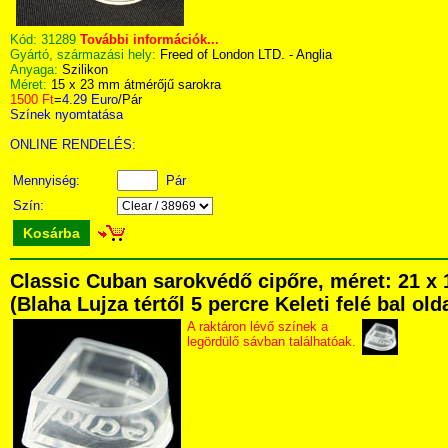
Kód:
31289
További információk...
Gyártó, származási hely:
Freed of London LTD. - Anglia
Anyaga:
Szilikon
Méret:
15 x 23 mm átmérőjű sarokra
1500 Ft
=
4.29 Euro
/Pár
Színek nyomtatása
ONLINE RENDELÉS:
Mennyiség:
Pár
Szín:
Kosárba
Classic Cuban sarokvédő cipőre, méret: 21 x
(Blaha Lujza tértől 5 percre Keleti felé bal ol
A raktáron lévő színek a
legördülő sávban találhatóak.