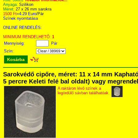
Anyaga:
Szilikon
Méret:
27 x 26 mm sarokra
1500 Ft
=
4.29 Euro
/Pár
Színek nyomtatása
ONLINE RENDELÉS:
MINIMUM RENDELHETŐ:
1
Mennyiség:
Pár
Szín:
Kosárba
Sarokvédő cipőre, méret: 11 x 14 mm Kapható
5 percre Keleti felé bal oldalt) vagy megrendel
A raktáron lévő színek a
legördülő sávban találhatóak.