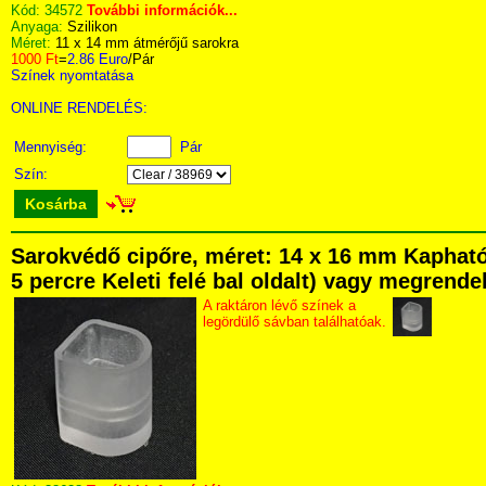
Kód:
34572
További információk...
Anyaga:
Szilikon
Méret:
11 x 14 mm átmérőjű sarokra
1000 Ft
=
2.86 Euro
/Pár
Színek nyomtatása
ONLINE RENDELÉS:
Mennyiség:
Pár
Szín:
Kosárba
Sarokvédő cipőre, méret: 14 x 16 mm Kapható
5 percre Keleti felé bal oldalt) vagy megrendel
A raktáron lévő színek a
legördülő sávban találhatóak.