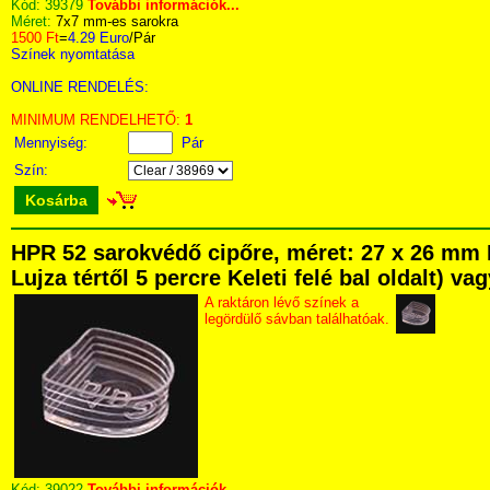
Kód:
39379
További információk...
Méret:
7x7 mm-es sarokra
1500 Ft
=
4.29 Euro
/Pár
Színek nyomtatása
ONLINE RENDELÉS:
MINIMUM RENDELHETŐ:
1
Mennyiség:
Pár
Szín:
Kosárba
HPR 52 sarokvédő cipőre, méret: 27 x 26 mm 
Lujza tértől 5 percre Keleti felé bal oldalt) v
A raktáron lévő színek a
legördülő sávban találhatóak.
Kód:
39022
További információk...