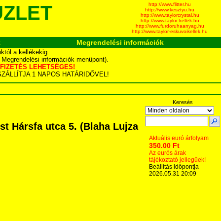
http://www.flitter.hu
ÜZLET
http://www.kesztyu.hu
http://www.taylorcrystal.hu
http://www.taylor-kellek.hu
http://www.furdoruhaanyag.hu
http://www.taylor-eskuvoikellek.hu
k
Megrendelési információk
tól a kellékekig.
d Megrendelési információk menüpont).
YÁS FIZETÉS LEHETSÉGES!
TA SZÁLLÍTJA 1 NAPOS HATÁRIDŐVEL!
Keresés
 Hársfa utca 5. (Blaha Lujza
Aktuális euró árfolyam
350.00 Ft
Az eurós árak
tájékoztató jellegűek!
Beállítás időpontja
2026.05.31 20:09