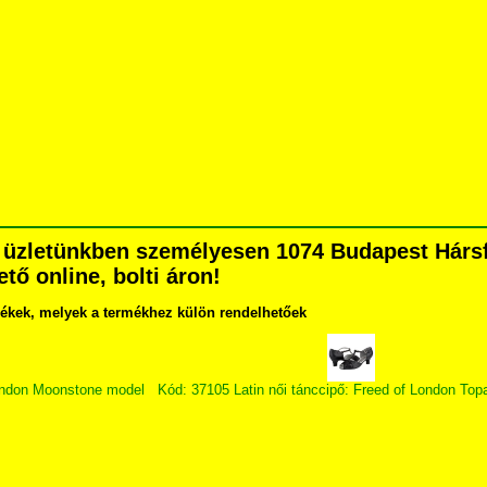
üzletünkben személyesen 1074 Budapest Hársfa 
tő online, bolti áron!
lékek, melyek a termékhez külön rendelhetőek
London Moonstone model
Kód: 37105 Latin női tánccipő: Freed of London Top