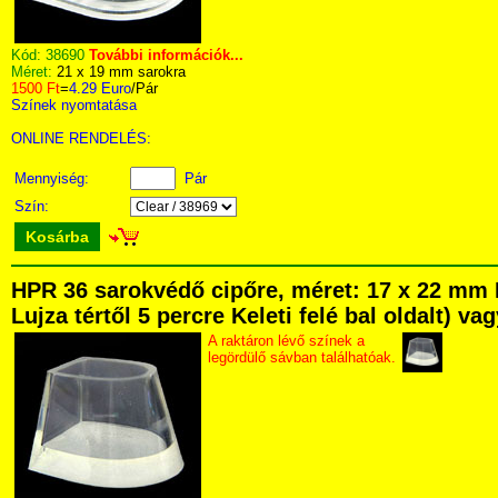
Kód:
38690
További információk...
Méret:
21 x 19 mm sarokra
1500 Ft
=
4.29 Euro
/Pár
Színek nyomtatása
ONLINE RENDELÉS:
Mennyiség:
Pár
Szín:
Kosárba
HPR 36 sarokvédő cipőre, méret: 17 x 22 mm 
Lujza tértől 5 percre Keleti felé bal oldalt) v
A raktáron lévő színek a
legördülő sávban találhatóak.