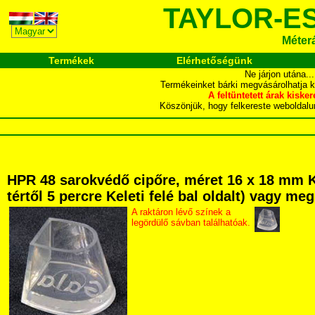
TAYLOR-E
Méter
Termékek
Elérhetőségünk
Ne járjon utána.
Termékeinket bárki megvásárolhatja 
A feltüntetett árak ki
Köszönjük, hogy felkereste webol
HPR 48 sarokvédő cipőre, méret 16 x 18 mm K
tértől 5 percre Keleti felé bal oldalt) vagy me
A raktáron lévő színek a
legördülő sávban találhatóak.