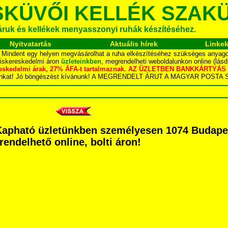
SKÜVŐI KELLÉK SZAK
áruk és kellékek menyasszonyi ruhák készítéséhez.
Nyitvatartás
Aktuális hírek
Linke
.. Mindent egy helyen megvásárolhat a ruha elkészítéséhez szükséges anyagok
kiskereskedelmi áron
üzleteinkben
, megrendelheti weboldalunkon online (lás
skereskedelmi árak, 27% ÁFA-t tartalmaznak. AZ ÜZLETBEN BANKKÁRT
dalunkat! Jó böngészést kívánunk! A MEGRENDELT ÁRUT A MAGYAR POS
apható üzletünkben személyesen 1074 Budapest
grendelhető online, bolti áron!