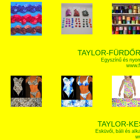
TAYLOR-FÜRDŐR
Egyszínű és nyom
www.f
TAYLOR-KE
Esküvői, báli és alk
w