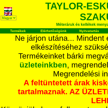
TAYLOR-ESK
SZAK
Méteráruk és kellékek meny
Termékek
Elérhetőségünk
Nyitvatartás
Ne járjon utána... Mindent
elkészítéséhez szüksé
Termékeinket bárki megvá
üzleteinkben
, megrendel
Megrendelési i
A feltüntetett árak ki
tartalmaznak. AZ ÜZL
LEH