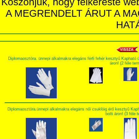
Köszönjük, hogy felkereste we
A MEGRENDELT ÁRUT A MA
HAT
Diplomaosztóra. ünnepi alkalmakra elegáns férfi fehér kesztyű Kapható 
áron! (2 féle te
Diplomaosztóra.ünnepi alkalmakra elegáns női csuklóig érő kesztyű Kap
bolti áron! (3 féle 