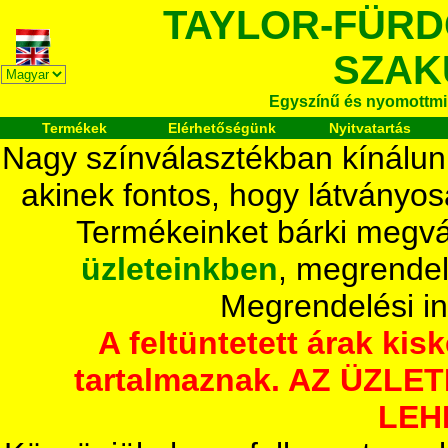
TAYLOR-FÜR
SZAK
Egyszínű és nyomottmi
Termékek
Elérhetőségünk
Nyitvatartás
Nagy színválasztékban kínálun
akinek fontos, hogy látványos
Termékeinket bárki megvá
üzleteinkben
, megrendel
Megrendelési i
A feltüntetett árak ki
tartalmaznak. AZ ÜZL
LEH