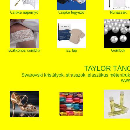
Csipke napernyő
Csipke legyező
Ruhazsák
Szilikonos combfix
Izz lap
Gombok
TAYLOR TÁN
Swarovski kristályok, strasszok, elasztikus méteráruk, 
www.