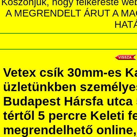
Köszönjük, hogy felkereste we
A MEGRENDELT ÁRUT A MA
HAT
Vetex csík 30mm-es K
üzletünkben személye
Budapest Hársfa utca 
tértől 5 percre Keleti f
megrendelhető online, 