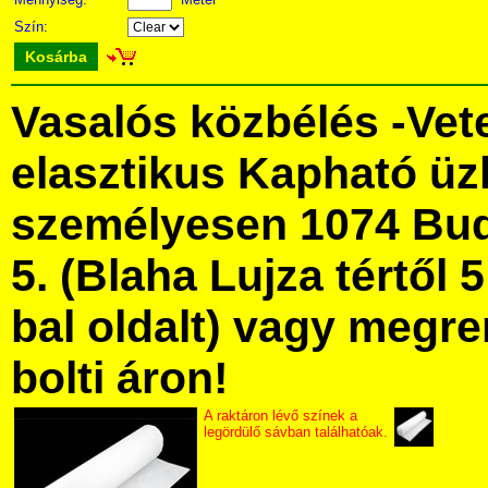
Szín:
Kosárba
Vasalós közbélés -Vet
elasztikus Kapható üz
személyesen 1074 Bud
5. (Blaha Lujza tértől 5
bal oldalt) vagy megre
bolti áron!
A raktáron lévő színek a
legördülő sávban találhatóak.