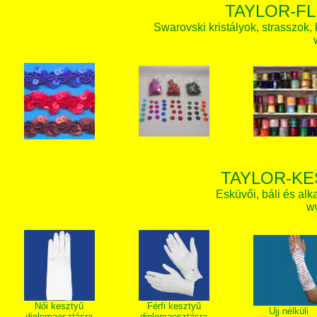
TAYLOR-FL
Swarovski kristályok, strasszok, k
TAYLOR-KE
Esküvői, báli és alk
w
Női kesztyű
Férfi kesztyű
Ujj nélküli
diplomaosztásra
diplomaosztásra