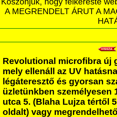
Köszönjük, hogy felkereste we
A MEGRENDELT ÁRUT A MA
HAT
Revolutional microfibra új 
mely ellenáll az UV hatásn
légáteresztő és gyorsan sz
üzletünkben személyesen 
utca 5. (Blaha Lujza tértől 5
oldalt) vagy megrendelhető 