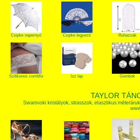
Csipke napernyő
Csipke legyező
Ruhazsák
Szilikonos combfix
Izz lap
Gombok
TAYLOR TÁN
Swarovski kristályok, strasszok, elasztikus méteráruk, 
www.