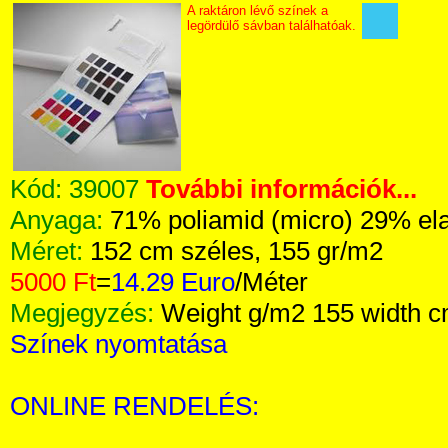
A raktáron lévő színek a
legördülő sávban találhatóak.
Kód:
39007
További információk...
Anyaga:
71% poliamid (micro) 29% el
Méret:
152 cm széles, 155 gr/m2
5000 Ft
=
14.29 Euro
/Méter
Megjegyzés:
Weight g/m2 155 width 
Színek nyomtatása
ONLINE RENDELÉS: