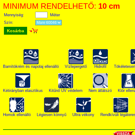
MINIMUM RENDELHETŐ:
10 cm
Mennyiség:
Méter
Szín:
Kosárba
Barnítókrém és napolaj ellenálló
Vízlepergető
Hidrofil
Tökéletesen
Kétirányban elasztikus
Kitűnő UV védelem
Nem átlátszó
Klór ellen
Homok ellenálló
Légiesen könnyű
Ultra vékony
Rendkívüli légátere