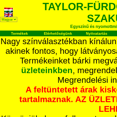
TAYLOR-FÜR
SZAK
Egyszínű és nyomottmi
Termékek
Elérhetőségünk
Nyitvatartás
Nagy színválasztékban kínálun
akinek fontos, hogy látványos
Termékeinket bárki megvá
üzleteinkben
, megrendel
Megrendelési i
A feltüntetett árak ki
tartalmaznak. AZ ÜZL
LEH