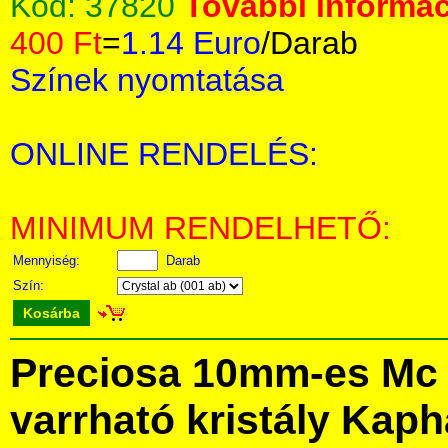
Kód:
37820
További informác
400 Ft
=
1.14 Euro
/Darab
Színek nyomtatása
ONLINE RENDELÉS:
MINIMUM RENDELHETŐ:
Mennyiség:
Darab
Szín:
Kosárba
Preciosa 10mm-es Mc 
varrható kristály Kap