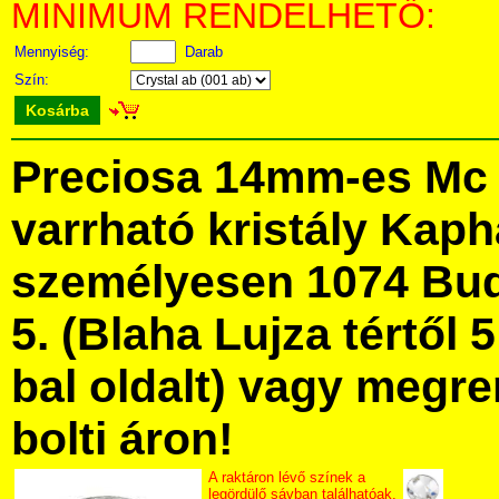
MINIMUM RENDELHETŐ:
Mennyiség:
Darab
Szín:
Kosárba
Preciosa 14mm-es Mc 
varrható kristály Kap
személyesen 1074 Bud
5. (Blaha Lujza tértől 5
bal oldalt) vagy megre
bolti áron!
A raktáron lévő színek a
legördülő sávban találhatóak.