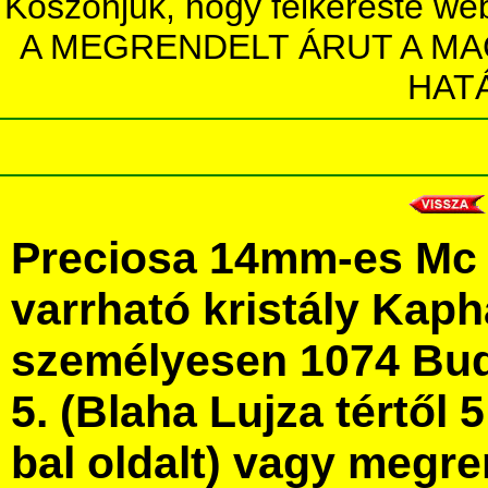
Köszönjük, hogy felkereste we
A MEGRENDELT ÁRUT A MA
HAT
Preciosa 14mm-es Mc 
varrható kristály Kap
személyesen 1074 Bud
5. (Blaha Lujza tértől 5
bal oldalt) vagy megre