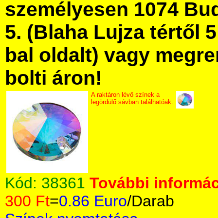
személyesen 1074 Bud
5. (Blaha Lujza tértől 5
bal oldalt) vagy megre
bolti áron!
A raktáron lévő színek a
legördülő sávban találhatóak.
Kód:
38361
További informác
300 Ft
=
0.86 Euro
/Darab