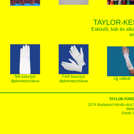
TAYLOR-KE
Esküvői, báli és alk
w
Női kesztyű
Férfi kesztyű
Ujj nélküli
diplomaosztásra
diplomaosztásra
TAYLOR-FÜR
1074 Budapest Hársfa utca 5-7
Mobi
Email: