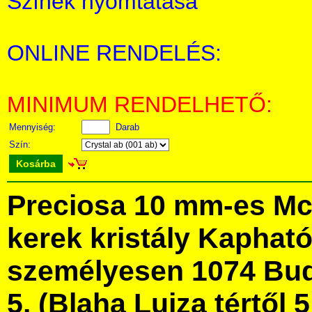
Színek nyomtatása
ONLINE RENDELÉS:
MINIMUM RENDELHETŐ:
Mennyiség:
Darab
Szín:
Kosárba
Preciosa 10 mm-es Mc 
kerek kristály Kaphat
személyesen 1074 Bud
5. (Blaha Lujza tértől 5