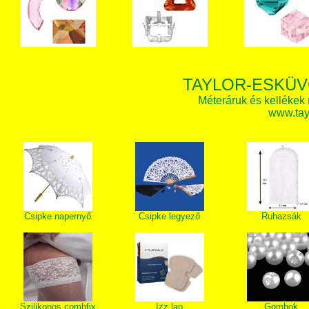
TAYLOR-ESKÜV
Méteráruk és kellékek
www.tay
Csipke napernyő
Csipke legyező
Ruhazsák
Szilikonos combfix
Izz lap
Gombok