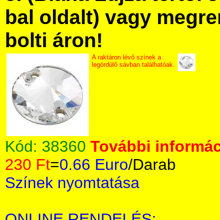
bal oldalt) vagy megre
bolti áron!
A raktáron lévő színek a
legördülő sávban találhatóak.
Kód:
38360
További informác
230 Ft
=
0.66 Euro
/Darab
Színek nyomtatása
ONLINE RENDELÉS: