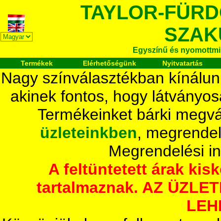
TAYLOR-FÜR
SZAK
Egyszínű és nyomottmi
Termékek
Elérhetőségünk
Nyitvatartás
Nagy színválasztékban kínálun
akinek fontos, hogy látványos
Termékeinket bárki megvá
üzleteinkben
, megrendel
Megrendelési i
A feltüntetett árak ki
tartalmaznak. AZ ÜZL
LEH