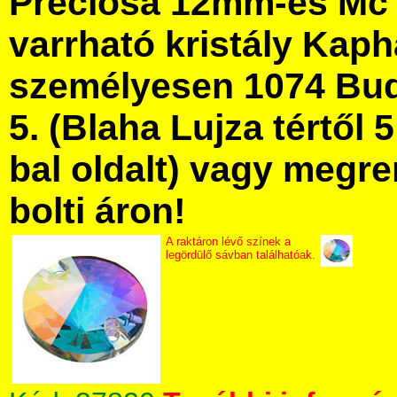
Preciosa 12mm-es Mc 
varrható kristály Kap
személyesen 1074 Bud
5. (Blaha Lujza tértől 5
bal oldalt) vagy megre
bolti áron!
A raktáron lévő színek a
legördülő sávban találhatóak.