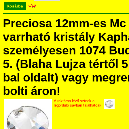
Kosárba
Preciosa 12mm-es Mc 
varrható kristály Kap
személyesen 1074 Bud
5. (Blaha Lujza tértől 5
bal oldalt) vagy megre
bolti áron!
A raktáron lévő színek a
legördülő sávban találhatóak.