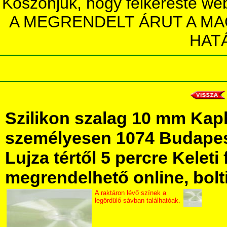
Köszönjük, hogy felkereste we
A MEGRENDELT ÁRUT A MA
HAT
Szilikon szalag 10 mm Kap
személyesen 1074 Budapest
Lujza tértől 5 percre Keleti 
megrendelhető online, bolt
A raktáron lévő színek a
legördülő sávban találhatóak.