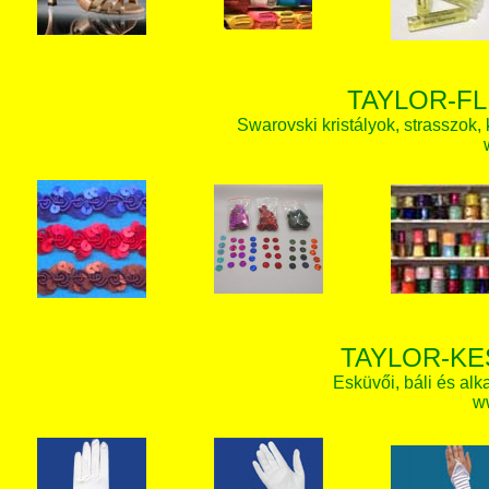
TAYLOR-FL
Swarovski kristályok, strasszok, k
TAYLOR-KE
Esküvői, báli és alk
w