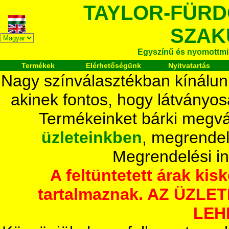
TAYLOR-FÜR
SZAK
Egyszínű és nyomottmi
Termékek
Elérhetőségünk
Nyitvatartás
Nagy színválasztékban kínálun
akinek fontos, hogy látványos
Termékeinket bárki megvá
üzleteinkben
, megrendel
Megrendelési i
A feltüntetett árak ki
tartalmaznak. AZ ÜZL
LEH