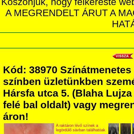
Köszönjük, hogy felkereste we
A MEGRENDELT ÁRUT A MA
HAT
Kód: 38970 Színátmenetes 
színben üzletünkben szem
Hársfa utca 5. (Blaha Lujza 
felé bal oldalt) vagy megren
áron!
A raktáron lévő színek a
legördülő sávban találhatóak.