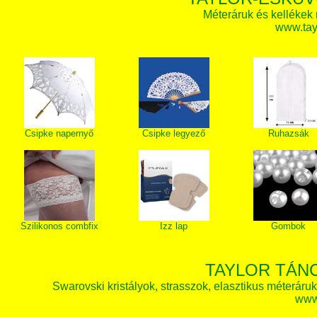
Méteráruk és kellékek
www.tay
Csipke napernyő
Csipke legyező
Ruhazsák
Szilikonos combfix
Izz lap
Gombok
TAYLOR TÁN
Swarovski kristályok, strasszok, elasztikus méteráruk, 
www.