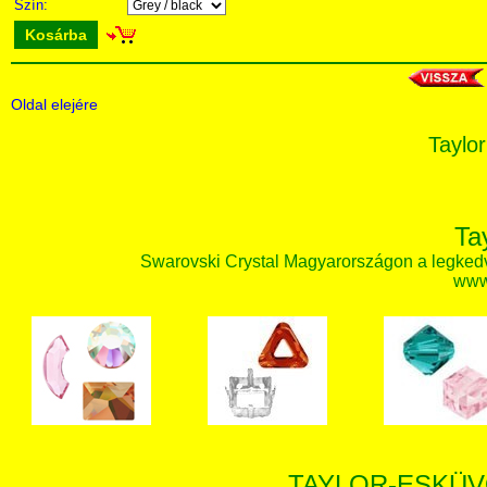
Szín:
Kosárba
Oldal elejére
Taylor
Ta
Swarovski Crystal Magyarországon a legked
www.
TAYLOR-ESKÜV