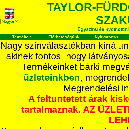
TAYLOR-FÜR
SZAK
Egyszínű és nyomottmi
Termékek
Elérhetőségünk
Nyitvatartás
Nagy színválasztékban kínálun
akinek fontos, hogy látványos
Termékeinket bárki megvá
üzleteinkben
, megrendel
Megrendelési i
A feltüntetett árak ki
tartalmaznak. AZ ÜZL
LEH