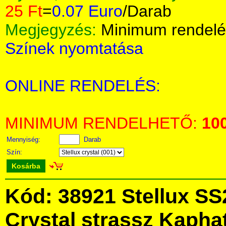
25 Ft
=
0.07 Euro
/Darab
Megjegyzés:
Minimum rendelé
Színek nyomtatása
ONLINE RENDELÉS:
MINIMUM RENDELHETŐ:
10
Mennyiség:
Darab
Szín:
Kosárba
Kód: 38921 Stellux SS
Crystal strassz Kapha