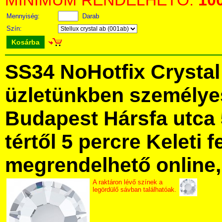
MINIMUM RENDELHETŐ:
10
Mennyiség:
Darab
Szín:
Kosárba
SS34 NoHotfix Crysta
üzletünkben személye
Budapest Hársfa utca 
tértől 5 percre Keleti f
megrendelhető online, 
A raktáron lévő színek a
legördülő sávban találhatóak.