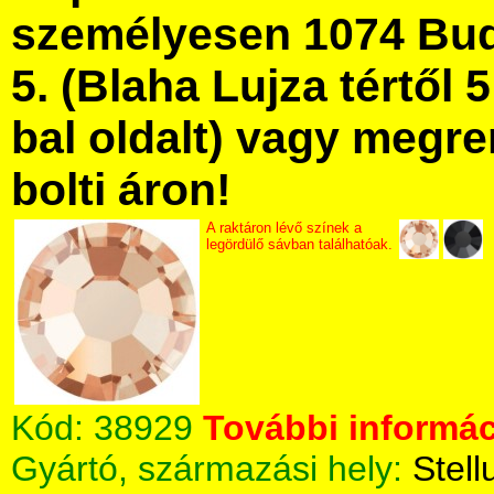
személyesen 1074 Bud
5. (Blaha Lujza tértől 5
bal oldalt) vagy megre
bolti áron!
A raktáron lévő színek a
legördülő sávban találhatóak.
Kód:
38929
További informác
Gyártó, származási hely:
Stell