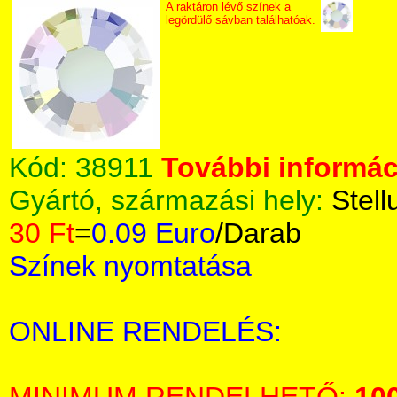
A raktáron lévő színek a
legördülő sávban találhatóak.
Kód:
38911
További informáci
Gyártó, származási hely:
Stell
30 Ft
=
0.09 Euro
/Darab
Színek nyomtatása
ONLINE RENDELÉS: