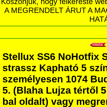
Köszönjük, hogy felkereste we
A MEGRENDELT ÁRUT A MA
HAT
Stellux SS6 NoHotfix 
strassz Kapható 5 szí
személyesen 1074 Bud
5. (Blaha Lujza tértől 5
bal oldalt) vagy megre