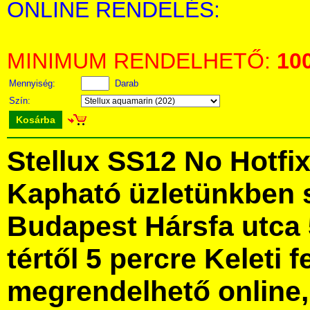
ONLINE RENDELÉS:
MINIMUM RENDELHETŐ:
10
Mennyiség:
Darab
Szín:
Kosárba
Stellux SS12 No Hotfi
Kapható üzletünkben 
Budapest Hársfa utca 
tértől 5 percre Keleti f
megrendelhető online, 