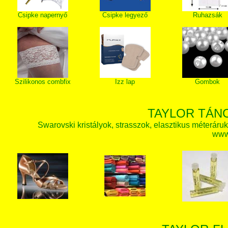
Csipke napernyő
Csipke legyező
Ruhazsák
Szilikonos combfix
Izz lap
Gombok
TAYLOR TÁN
Swarovski kristályok, strasszok, elasztikus méteráruk, 
www.