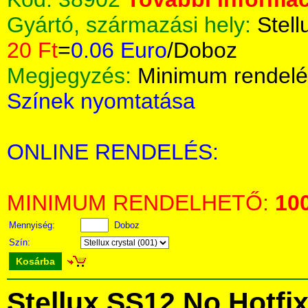
Gyártó, származási hely:
Stell
20 Ft
=
0.06 Euro
/Doboz
Megjegyzés:
Minimum rendelé
Színek nyomtatása
ONLINE RENDELÉS:
MINIMUM RENDELHETŐ:
10
Mennyiség:
Doboz
Szín:
Kosárba
Stellux SS12 No Hotfi