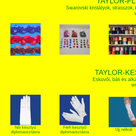
TAYLOR-FL
Swarovski kristályok, strasszok, k
TAYLOR-KE
Esküvői, báli és alk
w
Női kesztyű
Férfi kesztyű
Ujj nélküli
diplomaosztásra
diplomaosztásra