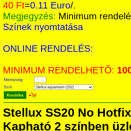
40 Ft
=
0.11 Euro
/.
Megjegyzés:
Minimum rendelé
Színek nyomtatása
ONLINE RENDELÉS:
MINIMUM RENDELHETŐ:
10
Mennyiség:
.
Szín:
Kosárba
Stellux SS20 No Hotfix
Kapható 2 színben üz