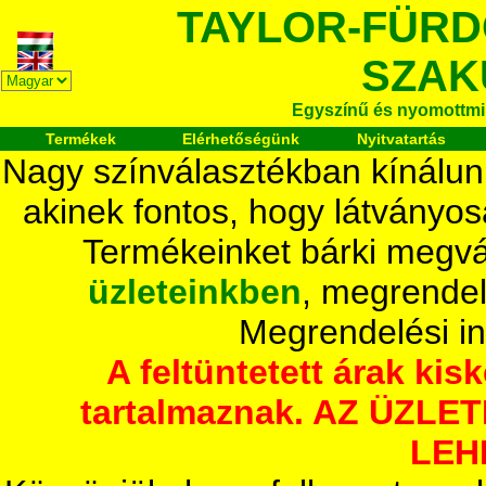
TAYLOR-FÜR
SZAK
Egyszínű és nyomottmi
Termékek
Elérhetőségünk
Nyitvatartás
Nagy színválasztékban kínálun
akinek fontos, hogy látványos
Termékeinket bárki megvá
üzleteinkben
, megrendel
Megrendelési i
A feltüntetett árak ki
tartalmaznak. AZ ÜZL
LEH