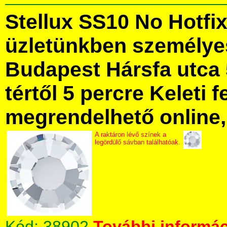
Stellux SS10 No Hotfi
üzletünkben személye
Budapest Hársfa utca 
tértől 5 percre Keleti f
megrendelhető online, 
A raktáron lévő színek a
legördülő sávban találhatóak.
Kód:
38902
További informác