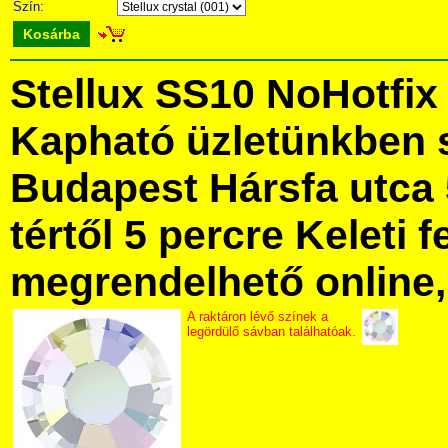
Szín:
Kosárba
Stellux SS10 NoHotfix
Kapható üzletünkben 
Budapest Hársfa utca 
tértől 5 percre Keleti f
megrendelhető online, 
A raktáron lévő színek a
legördülő sávban találhatóak.