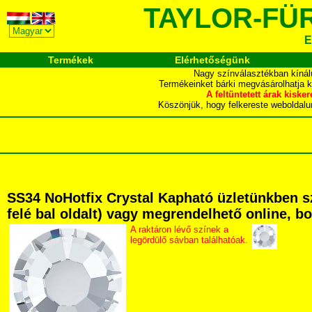
TAYLOR-FÜ
E
Termékek
Elérhetőségünk
Nagy színválasztékban kínál
Termékeinket bárki megvásárolhatja 
A feltüntetett árak ki
Köszönjük, hogy felkereste webol
SS34 NoHotfix Crystal Kapható üzletünkben sz
felé bal oldalt) vagy megrendelhető online, bo
A raktáron lévő színek a
legördülő sávban találhatóak.