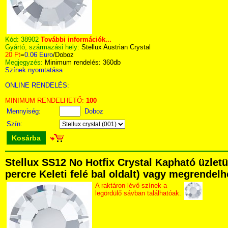
Kód:
38902
További információk...
Gyártó, származási hely:
Stellux Austrian Crystal
20 Ft
=
0.06 Euro
/Doboz
Megjegyzés:
Minimum rendelés: 360db
Színek nyomtatása
ONLINE RENDELÉS:
MINIMUM RENDELHETŐ:
100
Mennyiség:
Doboz
Szín:
Kosárba
Stellux SS12 No Hotfix Crystal Kapható üzlet
percre Keleti felé bal oldalt) vagy megrendelhe
A raktáron lévő színek a
legördülő sávban találhatóak.