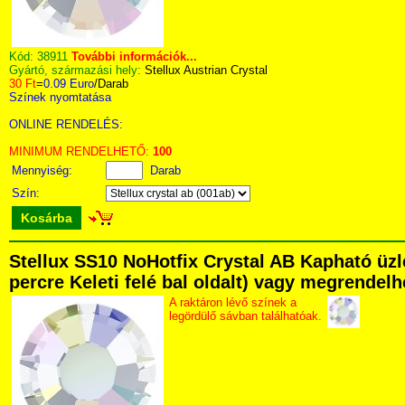
Kód:
38911
További információk...
Gyártó, származási hely:
Stellux Austrian Crystal
30 Ft
=
0.09 Euro
/Darab
Színek nyomtatása
ONLINE RENDELÉS:
MINIMUM RENDELHETŐ:
100
Mennyiség:
Darab
Szín:
Kosárba
Stellux SS10 NoHotfix Crystal AB Kapható üzl
percre Keleti felé bal oldalt) vagy megrendelhe
A raktáron lévő színek a
legördülő sávban találhatóak.