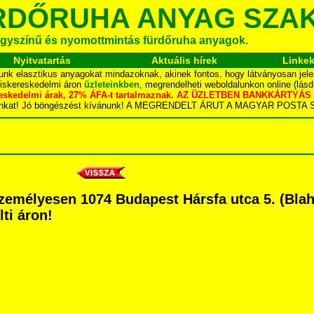
RDŐRUHA ANYAG SZA
gyszínű és nyomottmintás fürdőruha anyagok.
Nyitvatartás
Aktuális hírek
Linke
unk elasztikus anyagokat mindazoknak, akinek fontos, hogy látványosan jele
kiskereskedelmi áron
üzleteinkben
, megrendelheti weboldalunkon online (lás
skereskedelmi árak, 27% ÁFA-t tartalmaznak. AZ ÜZLETBEN BANKKÁRT
dalunkat! Jó böngészést kívánunk! A MEGRENDELT ÁRUT A MAGYAR POS
emélyesen 1074 Budapest Hársfa utca 5. (Blaha 
lti áron!