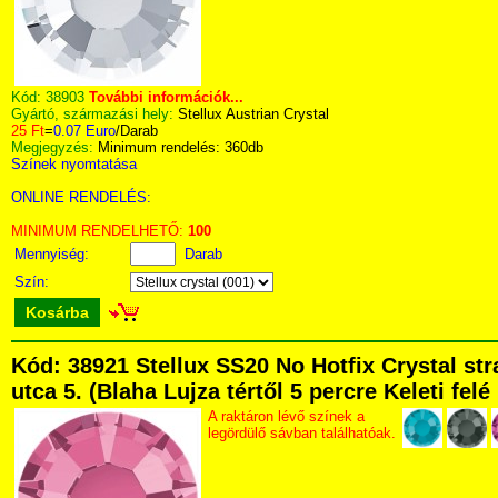
Kód:
38903
További információk...
Gyártó, származási hely:
Stellux Austrian Crystal
25 Ft
=
0.07 Euro
/Darab
Megjegyzés:
Minimum rendelés: 360db
Színek nyomtatása
ONLINE RENDELÉS:
MINIMUM RENDELHETŐ:
100
Mennyiség:
Darab
Szín:
Kosárba
Kód: 38921 Stellux SS20 No Hotfix Crystal s
utca 5. (Blaha Lujza tértől 5 percre Keleti fel
A raktáron lévő színek a
legördülő sávban találhatóak.