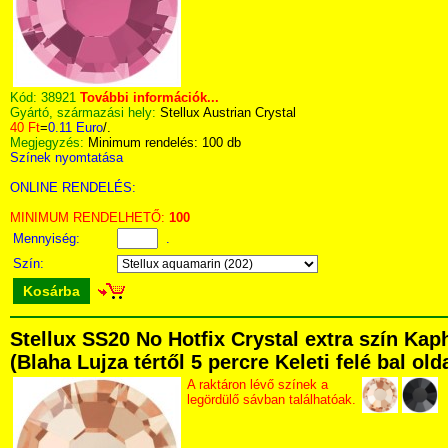
Kód:
38921
További információk...
Gyártó, származási hely:
Stellux Austrian Crystal
40 Ft
=
0.11 Euro
/.
Megjegyzés:
Minimum rendelés: 100 db
Színek nyomtatása
ONLINE RENDELÉS:
MINIMUM RENDELHETŐ:
100
Mennyiség:
.
Szín:
Kosárba
Stellux SS20 No Hotfix Crystal extra szín Ka
(Blaha Lujza tértől 5 percre Keleti felé bal ol
A raktáron lévő színek a
legördülő sávban találhatóak.