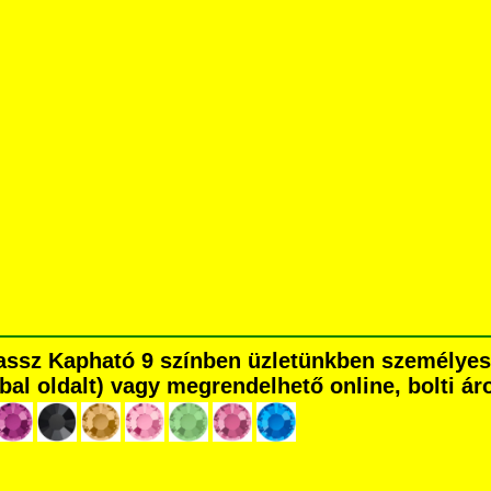
trassz Kapható 9 színben üzletünkben személye
é bal oldalt) vagy megrendelhető online, bolti ár