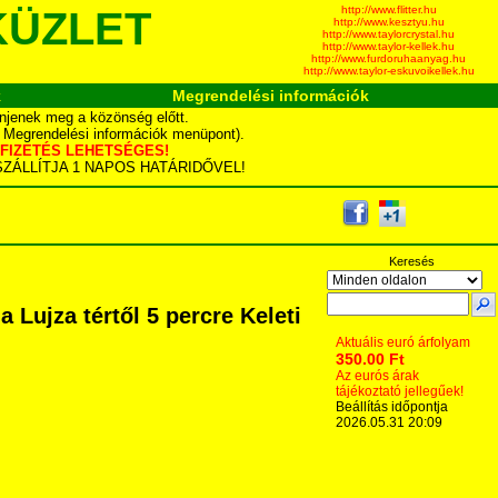
http://www.flitter.hu
KÜZLET
http://www.kesztyu.hu
http://www.taylorcrystal.hu
http://www.taylor-kellek.hu
http://www.furdoruhaanyag.hu
http://www.taylor-eskuvoikellek.hu
k
Megrendelési információk
njenek meg a közönség előtt.
d Megrendelési információk menüpont).
YÁS FIZETÉS LEHETSÉGES!
TA SZÁLLÍTJA 1 NAPOS HATÁRIDŐVEL!
Keresés
Lujza tértől 5 percre Keleti
Aktuális euró árfolyam
350.00 Ft
Az eurós árak
tájékoztató jellegűek!
Beállítás időpontja
2026.05.31 20:09