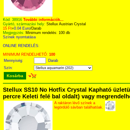
Kód:
38916
További információk...
Gyártó, származási hely:
Stellux Austrian Crystal
15 Ft
=
0.04 Euro
/Darab
Megjegyzés:
Minimum rendelés: 100 db
Színek nyomtatása
ONLINE RENDELÉS:
MINIMUM RENDELHETŐ:
100
Mennyiség:
Darab
Szín:
Kosárba
Stellux SS10 No Hotfix Crystal Kapható üzlet
percre Keleti felé bal oldalt) vagy megrendelhe
A raktáron lévő színek a
legördülő sávban találhatóak.