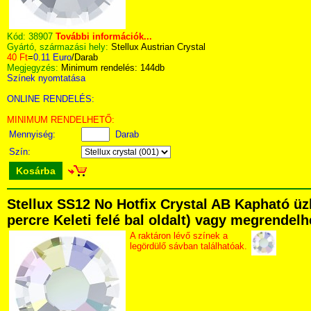
Kód:
38907
További információk...
Gyártó, származási hely:
Stellux Austrian Crystal
40 Ft
=
0.11 Euro
/Darab
Megjegyzés:
Minimum rendelés: 144db
Színek nyomtatása
ONLINE RENDELÉS:
MINIMUM RENDELHETŐ:
Mennyiség:
Darab
Szín:
Kosárba
Stellux SS12 No Hotfix Crystal AB Kapható üz
percre Keleti felé bal oldalt) vagy megrendelhe
A raktáron lévő színek a
legördülő sávban találhatóak.