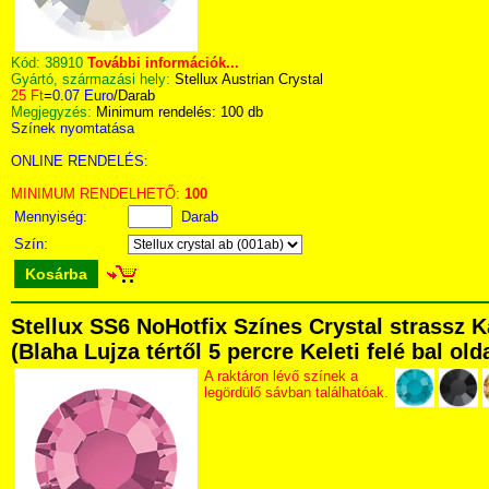
Kód:
38910
További információk...
Gyártó, származási hely:
Stellux Austrian Crystal
25 Ft
=
0.07 Euro
/Darab
Megjegyzés:
Minimum rendelés: 100 db
Színek nyomtatása
ONLINE RENDELÉS:
MINIMUM RENDELHETŐ:
100
Mennyiség:
Darab
Szín:
Kosárba
Stellux SS6 NoHotfix Színes Crystal strassz 
(Blaha Lujza tértől 5 percre Keleti felé bal ol
A raktáron lévő színek a
legördülő sávban találhatóak.