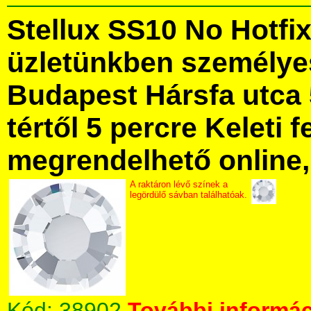
Stellux SS10 No Hotfi
üzletünkben személye
Budapest Hársfa utca 
tértől 5 percre Keleti f
megrendelhető online, 
A raktáron lévő színek a
legördülő sávban találhatóak.
Kód:
38902
További informác