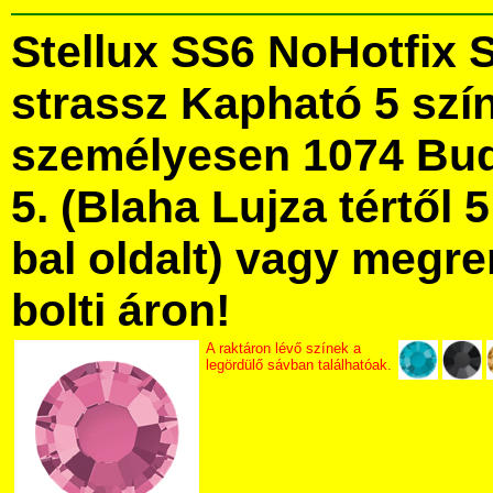
Stellux SS6 NoHotfix 
strassz Kapható 5 szí
személyesen 1074 Bud
5. (Blaha Lujza tértől 5
bal oldalt) vagy megre
bolti áron!
A raktáron lévő színek a
legördülő sávban találhatóak.