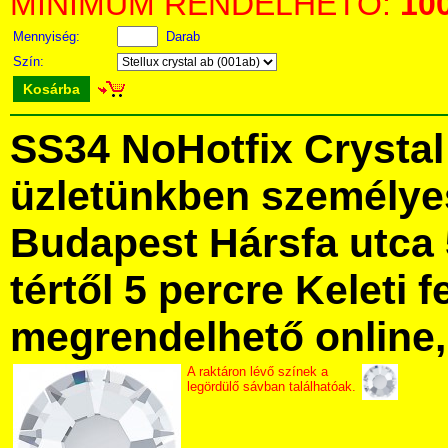
MINIMUM RENDELHETŐ:
10
Mennyiség:
Darab
Szín:
Kosárba
SS34 NoHotfix Crysta
üzletünkben személye
Budapest Hársfa utca 
tértől 5 percre Keleti f
megrendelhető online, 
A raktáron lévő színek a
legördülő sávban találhatóak.