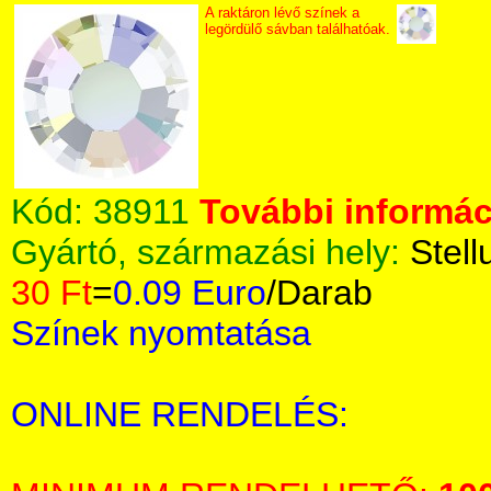
A raktáron lévő színek a
legördülő sávban találhatóak.
Kód:
38911
További informáci
Gyártó, származási hely:
Stell
30 Ft
=
0.09 Euro
/Darab
Színek nyomtatása
ONLINE RENDELÉS: