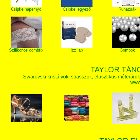
Csipke napernyő
Csipke legyező
Ruhazsák
Szilikonos combfix
Izz lap
Gombok
TAYLOR TÁN
Swarovski kristályok, strasszok, elasztikus méteráruk, 
www.