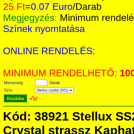
25 Ft
=
0.07 Euro
/Darab
Megjegyzés:
Minimum rendelé
Színek nyomtatása
ONLINE RENDELÉS:
MINIMUM RENDELHETŐ:
10
Mennyiség:
Darab
Szín:
Kosárba
Kód: 38921 Stellux SS
Crystal strassz Kapha