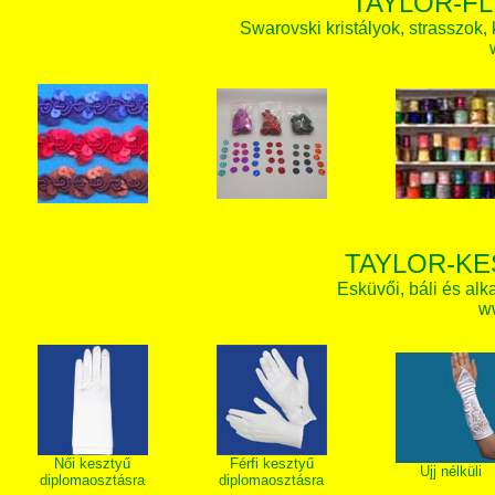
TAYLOR-FL
Swarovski kristályok, strasszok, k
TAYLOR-KE
Esküvői, báli és alk
w
Női kesztyű
Férfi kesztyű
Ujj nélküli
diplomaosztásra
diplomaosztásra