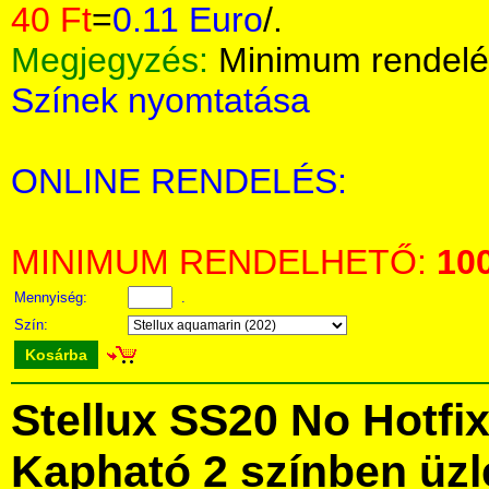
40 Ft
=
0.11 Euro
/.
Megjegyzés:
Minimum rendelé
Színek nyomtatása
ONLINE RENDELÉS:
MINIMUM RENDELHETŐ:
10
Mennyiség:
.
Szín:
Kosárba
Stellux SS20 No Hotfix
Kapható 2 színben üz