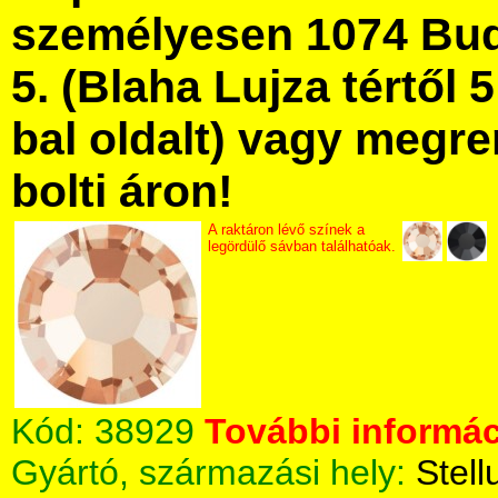
személyesen 1074 Bud
5. (Blaha Lujza tértől 5
bal oldalt) vagy megre
bolti áron!
A raktáron lévő színek a
legördülő sávban találhatóak.
Kód:
38929
További informác
Gyártó, származási hely:
Stell