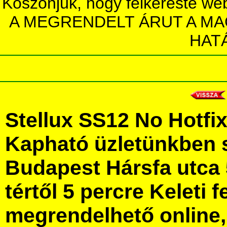
Köszönjük, hogy felkereste we
A MEGRENDELT ÁRUT A MA
HAT
Stellux SS12 No Hotfi
Kapható üzletünkben 
Budapest Hársfa utca 
tértől 5 percre Keleti f
megrendelhető online, 