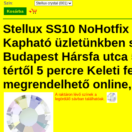
Szín:
Kosárba
Stellux SS10 NoHotfix
Kapható üzletünkben 
Budapest Hársfa utca 
tértől 5 percre Keleti f
megrendelhető online, 
A raktáron lévő színek a
legördülő sávban találhatóak.