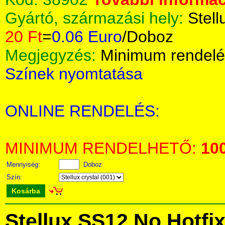
Gyártó, származási hely:
Stell
20 Ft
=
0.06 Euro
/Doboz
Megjegyzés:
Minimum rendelé
Színek nyomtatása
ONLINE RENDELÉS:
MINIMUM RENDELHETŐ:
10
Mennyiség:
Doboz
Szín:
Kosárba
Stellux SS12 No Hotfi