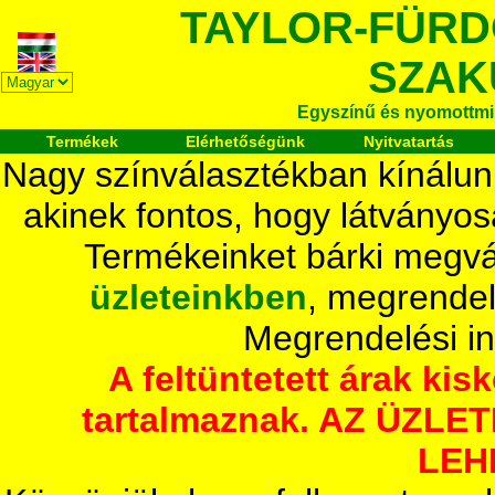
TAYLOR-FÜR
SZAK
Egyszínű és nyomottmi
Termékek
Elérhetőségünk
Nyitvatartás
Nagy színválasztékban kínálun
akinek fontos, hogy látványos
Termékeinket bárki megvá
üzleteinkben
, megrendel
Megrendelési i
A feltüntetett árak ki
tartalmaznak. AZ ÜZL
LEH