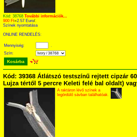
Kód:
38768
További információk...
900 Ft
=
2.57 Euro
/.
Színek nyomtatása
ONLINE RENDELÉS:
Mennyiség:
.
Szín:
Kosárba
Kód: 39368 Átlátszó testszínű rejtett cipzár
Lujza tértől 5 percre Keleti felé bal oldalt) v
A raktáron lévő színek a
legördülő sávban találhatóak.