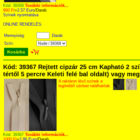
Kód:
39368
További információk...
900 Ft
=
2.57 Euro
/Darab
Színek nyomtatása
ONLINE RENDELÉS:
Mennyiség:
Darab
Szín:
Kosárba
Kód: 39367 Rejtett cipzár 25 cm Kapható 2 sz
tértől 5 percre Keleti felé bal oldalt) vagy me
A raktáron lévő színek a
legördülő sávban találhatóak.
Kód:
39367
További információk...
1000 Ft
=
2.86 Euro
/Darab