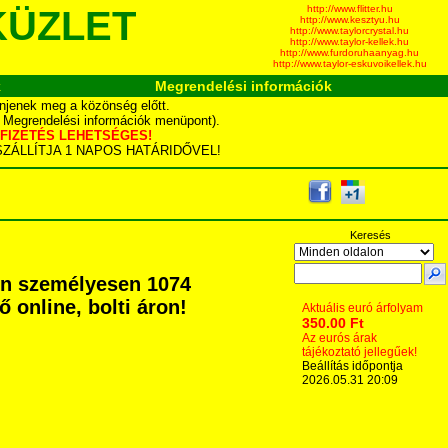
http://www.flitter.hu
KÜZLET
http://www.kesztyu.hu
http://www.taylorcrystal.hu
http://www.taylor-kellek.hu
http://www.furdoruhaanyag.hu
http://www.taylor-eskuvoikellek.hu
k
Megrendelési információk
njenek meg a közönség előtt.
d Megrendelési információk menüpont).
YÁS FIZETÉS LEHETSÉGES!
TA SZÁLLÍTJA 1 NAPOS HATÁRIDŐVEL!
Keresés
en személyesen 1074
ő online, bolti áron!
Aktuális euró árfolyam
350.00 Ft
Az eurós árak
tájékoztató jellegűek!
Beállítás időpontja
2026.05.31 20:09