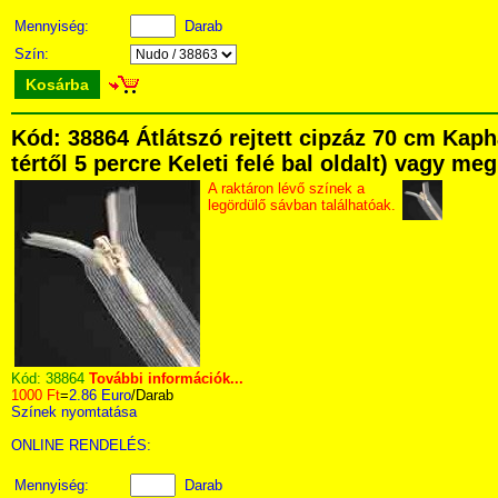
Mennyiség:
Darab
Szín:
Kosárba
Kód: 38864 Átlátszó rejtett cipzáz 70 cm Kap
tértől 5 percre Keleti felé bal oldalt) vagy me
A raktáron lévő színek a
legördülő sávban találhatóak.
Kód:
38864
További információk...
1000 Ft
=
2.86 Euro
/Darab
Színek nyomtatása
ONLINE RENDELÉS:
Mennyiség:
Darab