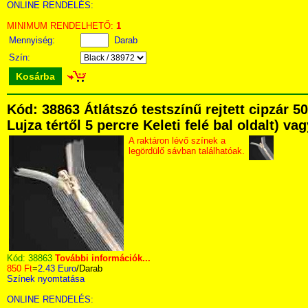
ONLINE RENDELÉS:
MINIMUM RENDELHETŐ:
1
Mennyiség:
Darab
Szín:
Kosárba
Kód: 38863 Átlátszó testszínű rejtett cipzár
Lujza tértől 5 percre Keleti felé bal oldalt) v
A raktáron lévő színek a
legördülő sávban találhatóak.
Kód:
38863
További információk...
850 Ft
=
2.43 Euro
/Darab
Színek nyomtatása
ONLINE RENDELÉS: