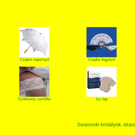
Csipke napernyő
Csipke legyező
Szilikonos combfix
Izz lap
Swarovski kristályok, strass