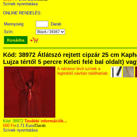
Színek nyomtatása
ONLINE RENDELÉS:
Mennyiség:
Darab
Szín:
Kosárba
Kód: 38972 Átlátszó rejtett cipzár 25 cm Kap
Lujza tértől 5 percre Keleti felé bal oldalt) v
A raktáron lévő színek a
legördülő sávban találhatóak.
Kód:
38972
További információk...
600 Ft
=
1.71 Euro
/Darab
Színek nyomtatása