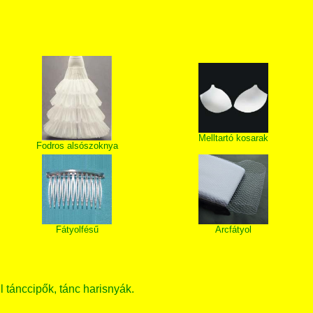
T
Melltartó kosarak
Fodros alsószoknya
Fátyolfésű
Arcfátyol
ll tánccipők, tánc harisnyák.