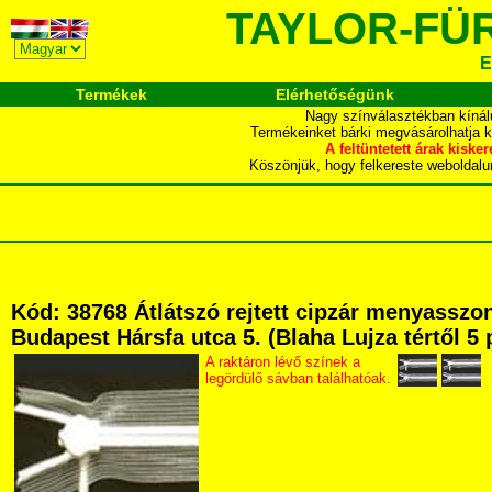
TAYLOR-FÜ
E
Termékek
Elérhetőségünk
Nagy színválasztékban kínál
Termékeinket bárki megvásárolhatja 
A feltüntetett árak ki
Köszönjük, hogy felkereste webol
Kód: 38768 Átlátszó rejtett cipzár menyassz
Budapest Hársfa utca 5. (Blaha Lujza tértől 5 
A raktáron lévő színek a
legördülő sávban találhatóak.