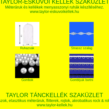
TAYLOR-ESKÜVŐI KELLÉK SZAKÜZLE
Méteráruk és kellékek menyasszonyi ruhák készítéséhez.
www.taylor-eskuvoikellek.hu
Ruhazsák
Strassz szalag
Gombok
Gomblyuk bortni
TAYLOR TÁNCKELLÉK SZAKÜZLET
zok, elasztikus méteráruk, flitterek, rojtok, akrobatikus rock & ro
www.taylor-kellek.hu