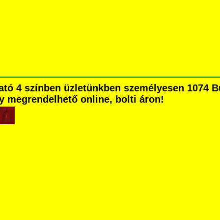
ható 4 színben üzletünkben személyesen 1074 B
agy megrendelhető online, bolti áron!