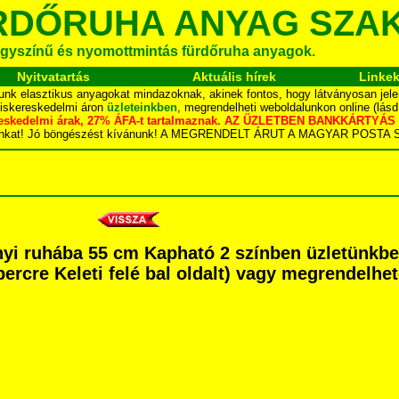
RDŐRUHA ANYAG SZA
gyszínű és nyomottmintás fürdőruha anyagok.
Nyitvatartás
Aktuális hírek
Linke
unk elasztikus anyagokat mindazoknak, akinek fontos, hogy látványosan jele
kiskereskedelmi áron
üzleteinkben
, megrendelheti weboldalunkon online (lás
skereskedelmi árak, 27% ÁFA-t tartalmaznak. AZ ÜZLETBEN BANKKÁRT
dalunkat! Jó böngészést kívánunk! A MEGRENDELT ÁRUT A MAGYAR POS
onyi ruhába 55 cm Kapható 2 színben üzletünkb
percre Keleti felé bal oldalt) vagy megrendelhet