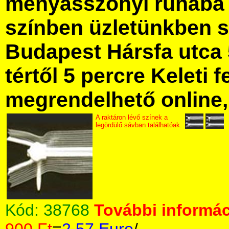
menyasszonyi ruhába 
színben üzletünkben 
Budapest Hársfa utca 
tértől 5 percre Keleti f
megrendelhető online, 
A raktáron lévő színek a
legördülő sávban találhatóak.
Kód:
38768
További informác