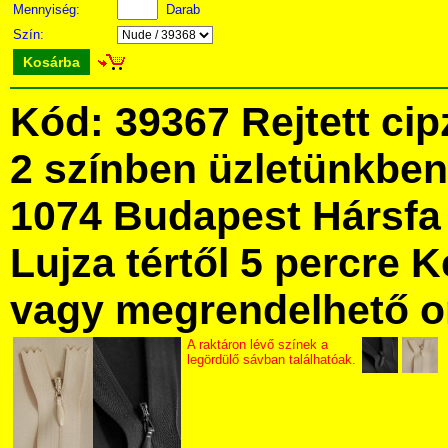
Mennyiség:
Darab
Szín:
Kosárba
Kód: 39367 Rejtett ci
2 színben üzletünkbe
1074 Budapest Hársfa 
Lujza tértől 5 percre Ke
vagy megrendelhető onl
A raktáron lévő színek a
legördülő sávban találhatóak.