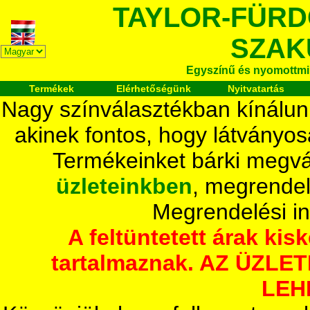
TAYLOR-FÜR
SZAK
Egyszínű és nyomottmi
Termékek
Elérhetőségünk
Nyitvatartás
Nagy színválasztékban kínálun
akinek fontos, hogy látványos
Termékeinket bárki megvá
üzleteinkben
, megrendel
Megrendelési i
A feltüntetett árak ki
tartalmaznak. AZ ÜZL
LEH