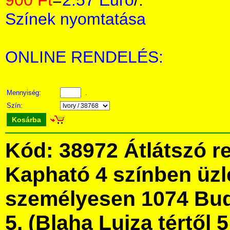
900 Ft
=
2.57 Euro
/.
Színek nyomtatása
ONLINE RENDELÉS:
Mennyiség:
.
Szín:
Kosárba
Kód: 38972 Átlátszó re
Kapható 4 színben üz
személyesen 1074 Bud
5. (Blaha Lujza tértől 5