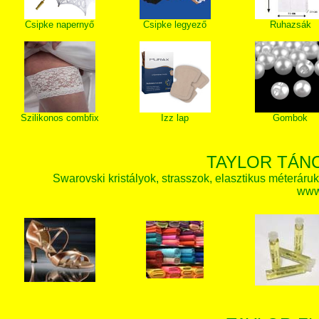
Csipke napernyő
Csipke legyező
Ruhazsák
Szilikonos combfix
Izz lap
Gombok
TAYLOR TÁN
Swarovski kristályok, strasszok, elasztikus méteráruk, 
www.