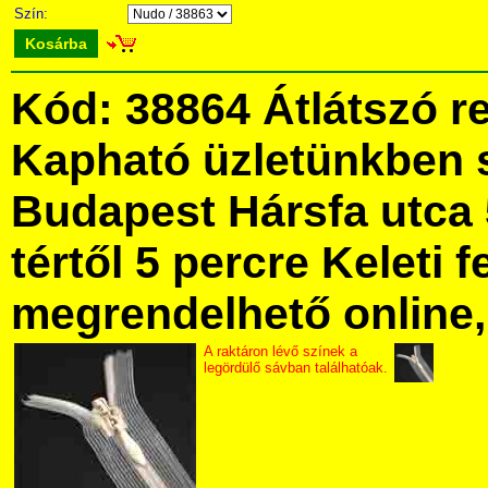
Szín:
Kosárba
Kód: 38864 Átlátszó re
Kapható üzletünkben 
Budapest Hársfa utca 
tértől 5 percre Keleti f
megrendelhető online, 
A raktáron lévő színek a
legördülő sávban találhatóak.