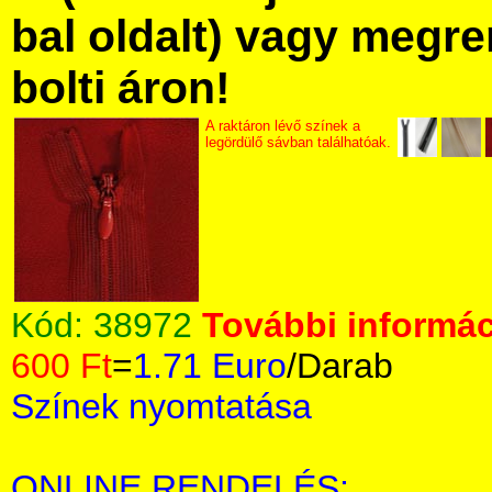
bal oldalt) vagy megre
bolti áron!
A raktáron lévő színek a
legördülő sávban találhatóak.
Kód:
38972
További informác
600 Ft
=
1.71 Euro
/Darab
Színek nyomtatása
ONLINE RENDELÉS: