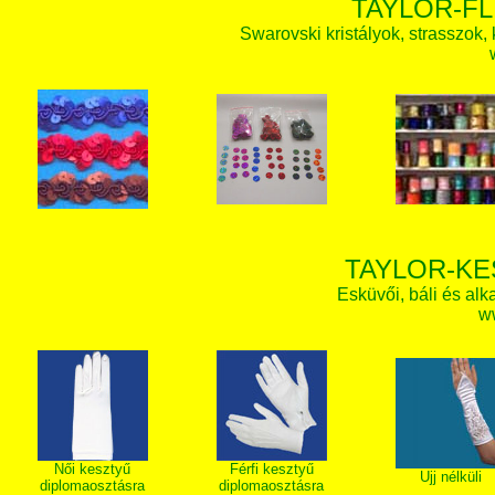
TAYLOR-FL
Swarovski kristályok, strasszok, k
TAYLOR-KE
Esküvői, báli és alk
w
Női kesztyű
Férfi kesztyű
Ujj nélküli
diplomaosztásra
diplomaosztásra