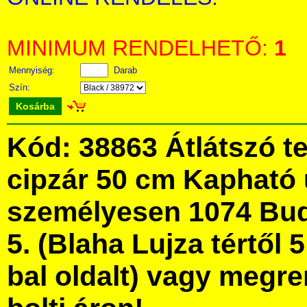
MINIMUM RENDELHETŐ:
1
Mennyiség:
Darab
Szín:
Kosárba
Kód: 38863 Átlátszó te
cipzár 50 cm Kapható
személyesen 1074 Bud
5. (Blaha Lujza tértől 5
bal oldalt) vagy megre