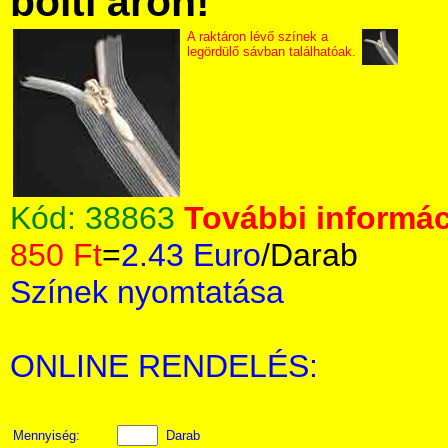
bolti áron!
A raktáron lévő színek a
legördülő sávban találhatóak.
Kód:
38863
További informác
850 Ft
=
2.43 Euro
/Darab
Színek nyomtatása
ONLINE RENDELÉS:
Mennyiség:
Darab