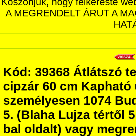
Köszönjük, hogy felkereste we
A MEGRENDELT ÁRUT A MA
HAT
Kód: 39368 Átlátszó te
cipzár 60 cm Kapható
személyesen 1074 Bud
5. (Blaha Lujza tértől 5
bal oldalt) vagy megre