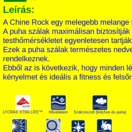
Leírás:
A Chine Rock egy melegebb melange 
A puha szálak maximálisan biztosítják 
testhőmérsékletet egyenletesen tartják
Ezek a puha szálak természetes nedve
rendelkeznek.
Ebből az is következik, hogy minden l
kényelmet és ideális a fitness és felső
LYCRA® XTRA LIFE™
Hővédelem
Szálcsiszolt (bolyhos és puha)