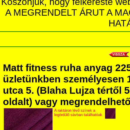
Köszönjük, hogy felkereste we
A MEGRENDELT ÁRUT A MA
HAT
Matt fitness ruha anyag 2
üzletünkben személyesen 
utca 5. (Blaha Lujza tértől 5
oldalt) vagy megrendelhető 
A raktáron lévő színek a
legördülő sávban találhatóak.