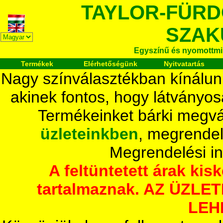
TAYLOR-FÜR
SZAK
Egyszínű és nyomottmi
Termékek
Elérhetőségünk
Nyitvatartás
Nagy színválasztékban kínálun
akinek fontos, hogy látványos
Termékeinket bárki megvá
üzleteinkben
, megrendel
Megrendelési i
A feltüntetett árak ki
tartalmaznak. AZ ÜZL
LEH