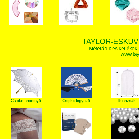
TAYLOR-ESKÜV
Méteráruk és kellékek
www.tay
Csipke napernyő
Csipke legyező
Ruhazsák