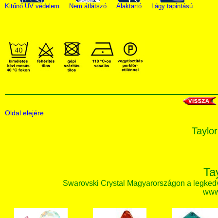
Kitűnő UV védelem
Nem átlátszó
Alaktartó
Lágy tapintású
Oldal elejére
Taylor
Ta
Swarovski Crystal Magyarországon a legked
www.