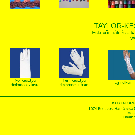
TAYLOR-KE
Esküvői, báli és alk
w
Női kesztyű
Férfi kesztyű
Ujj nélküli
diplomaosztásra
diplomaosztásra
TAYLOR-FÜR
1074 Budapest Hársfa utca 5-7
Mobi
Email: