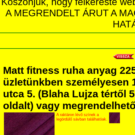
Köszönjük, hogy felkereste we
A MEGRENDELT ÁRUT A MA
HAT
Matt fitness ruha anyag 2
üzletünkben személyesen 
utca 5. (Blaha Lujza tértől 5
oldalt) vagy megrendelhető 
A raktáron lévő színek a
legördülő sávban találhatóak.