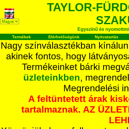
TAYLOR-FÜR
SZAK
Egyszínű és nyomottmi
Termékek
Elérhetőségünk
Nyitvatartás
Nagy színválasztékban kínálun
akinek fontos, hogy látványos
Termékeinket bárki megvá
üzleteinkben
, megrendel
Megrendelési i
A feltüntetett árak ki
tartalmaznak. AZ ÜZL
LEH