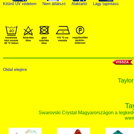
Kitűnő UV védelem
Nem átlátszó
Alaktartó
Lágy tapintású
Oldal elejére
Taylor
Ta
Swarovski Crystal Magyarországon a legked
www.