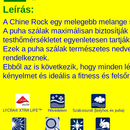
Leírás:
A Chine Rock egy melegebb melange 
A puha szálak maximálisan biztosítják 
testhőmérsékletet egyenletesen tartják
Ezek a puha szálak természetes nedve
rendelkeznek.
Ebből az is következik, hogy minden l
kényelmet és ideális a fitness és felső
LYCRA® XTRA LIFE™
Hővédelem
Szálcsiszolt (bolyhos és puha)