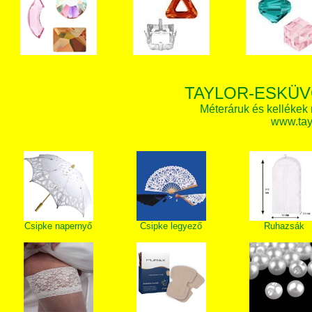
TAYLOR-ESKÜV
Méteráruk és kellékek
www.tay
Csipke napernyő
Csipke legyező
Ruhazsák