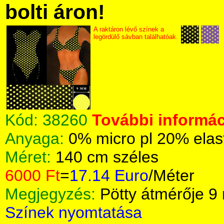
bolti áron!
A raktáron lévő színek a
legördülő sávban találhatóak.
Kód:
38260
További informác
Anyaga:
0% micro pl 20% ela
Méret:
140 cm széles
6000 Ft
=
17.14 Euro
/Méter
Megjegyzés:
Pötty átmérője 
Színek nyomtatása