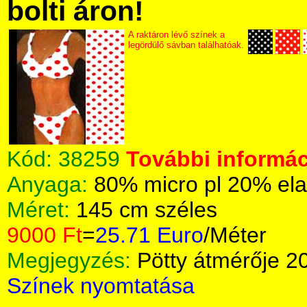
bolti áron!
A raktáron lévő színek a
legördülő sávban találhatóak.
Kód:
38259
További informác
Anyaga:
80% micro pl 20% el
Méret:
145 cm széles
9000 Ft
=
25.71 Euro
/Méter
Megjegyzés:
Pötty átmérője 
Színek nyomtatása