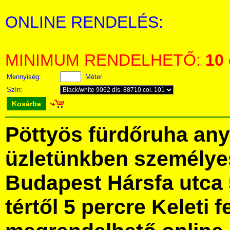
ONLINE RENDELÉS:
MINIMUM RENDELHETŐ:
10
Mennyiség:
Méter
Szín:
Kosárba
Pöttyös fürdőruha an
üzletünkben személye
Budapest Hársfa utca 
tértől 5 percre Keleti f