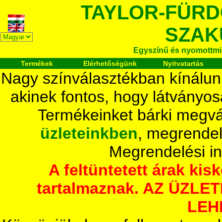
TAYLOR-FÜR
SZAK
Egyszínű és nyomottmi
Termékek
Elérhetőségünk
Nyitvatartás
Nagy színválasztékban kínálun
akinek fontos, hogy látványos
Termékeinket bárki megvá
üzleteinkben
, megrendel
Megrendelési i
A feltüntetett árak ki
tartalmaznak. AZ ÜZL
LEH