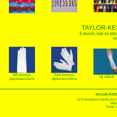
TAYLOR-KE
Esküvői, báli és alk
w
Női kesztyű
Férfi kesztyű
Ujj nélküli
diplomaosztásra
diplomaosztásra
TAYLOR-FÜR
1074 Budapest Hársfa utca 5-7
Mobi
Email: