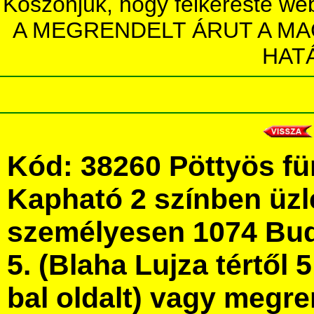
Köszönjük, hogy felkereste we
A MEGRENDELT ÁRUT A MA
HAT
Kód: 38260 Pöttyös f
Kapható 2 színben üz
személyesen 1074 Bud
5. (Blaha Lujza tértől 5
bal oldalt) vagy megre