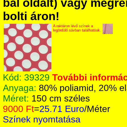
bal oldalt) vagy megre
bolti áron!
A raktáron lévő színek a
legördülő sávban találhatóak.
Kód:
39329
További informác
Anyaga:
80% poliamid, 20% el
Méret:
150 cm széles
9000 Ft
=
25.71 Euro
/Méter
Színek nyomtatása