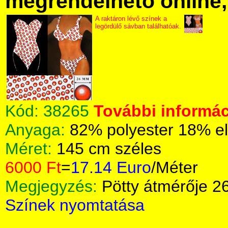
megrendelhető online, 
A raktáron lévő színek a
legördülő sávban találhatóak.
Kód:
38265
További informác
Anyaga:
82% polyester 18% e
Méret:
145 cm széles
6000 Ft
=
17.14 Euro
/Méter
Megjegyzés:
Pötty átmérője 
Színek nyomtatása