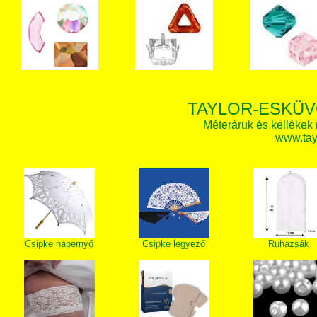
TAYLOR-ESKÜV
Méteráruk és kellékek
www.tay
Csipke napernyő
Csipke legyező
Ruhazsák