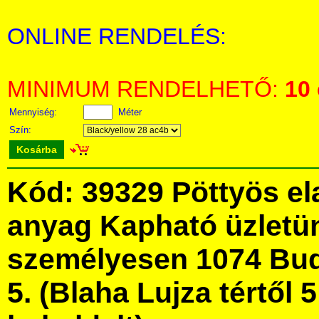
ONLINE RENDELÉS:
MINIMUM RENDELHETŐ:
10
Mennyiség:
Méter
Szín:
Kosárba
Kód: 39329 Pöttyös el
anyag Kapható üzletü
személyesen 1074 Bud
5. (Blaha Lujza tértől 5