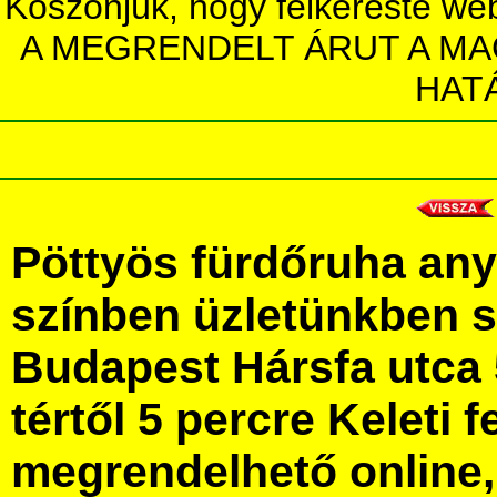
Köszönjük, hogy felkereste we
A MEGRENDELT ÁRUT A MA
HAT
Pöttyös fürdőruha an
színben üzletünkben 
Budapest Hársfa utca 
tértől 5 percre Keleti f
megrendelhető online, 