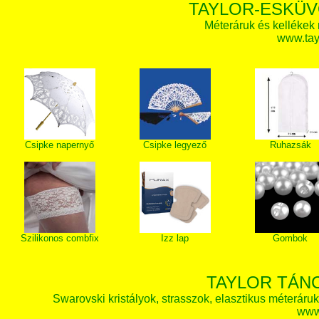
TAYLOR-ESKÜV
Méteráruk és kellékek
www.tay
Csipke napernyő
Csipke legyező
Ruhazsák
Szilikonos combfix
Izz lap
Gombok
TAYLOR TÁN
Swarovski kristályok, strasszok, elasztikus méteráruk, 
www.