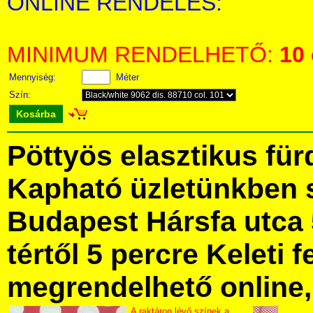
ONLINE RENDELÉS:
MINIMUM RENDELHETŐ:
10
Mennyiség:
Méter
Szín:
Kosárba
Pöttyös elasztikus fü
Kapható üzletünkben 
Budapest Hársfa utca 
tértől 5 percre Keleti f
megrendelhető online, 
A raktáron lévő színek a