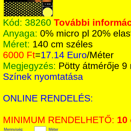
Kód:
38260
További informác
Anyaga:
0% micro pl 20% ela
Méret:
140 cm széles
6000 Ft
=
17.14 Euro
/Méter
Megjegyzés:
Pötty átmérője 
Színek nyomtatása
ONLINE RENDELÉS:
MINIMUM RENDELHETŐ:
10
Mennyiség:
Méter