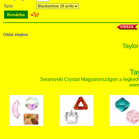
Szín:
Kosárba
Oldal elejére
Taylor
Ta
Swarovski Crystal Magyarországon a legked
www.