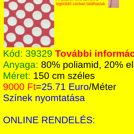
legördülő sávban találhatóak.
Kód:
39329
További informác
Anyaga:
80% poliamid, 20% el
Méret:
150 cm széles
9000 Ft
=
25.71 Euro
/Méter
Színek nyomtatása
ONLINE RENDELÉS: