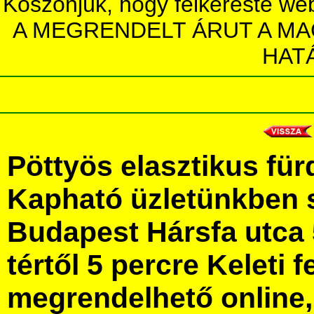
Köszönjük, hogy felkereste we
A MEGRENDELT ÁRUT A MA
HAT
Pöttyös elasztikus fü
Kapható üzletünkben 
Budapest Hársfa utca 
tértől 5 percre Keleti f
megrendelhető online, 