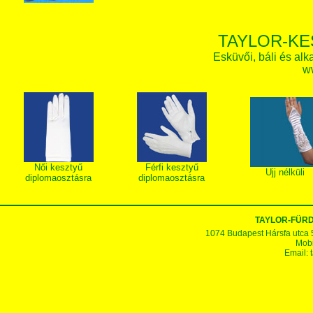
TAYLOR-KE
Esküvői, báli és alk
w
Női kesztyű
Férfi kesztyű
Ujj nélküli
diplomaosztásra
diplomaosztásra
TAYLOR-FÜR
1074 Budapest Hársfa utca 5-7
Mobi
Email: