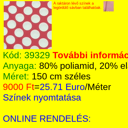
A raktáron lévő színek a
legördülő sávban találhatóak.
Kód:
39329
További informác
Anyaga:
80% poliamid, 20% el
Méret:
150 cm széles
9000 Ft
=
25.71 Euro
/Méter
Színek nyomtatása
ONLINE RENDELÉS: