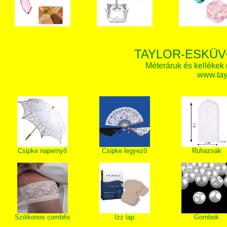
TAYLOR-ESKÜV
Méteráruk és kellékek
www.tay
Csipke napernyő
Csipke legyező
Ruhazsák
Szilikonos combfix
Izz lap
Gombok