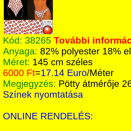
Kód:
38265
További informác
Anyaga:
82% polyester 18% e
Méret:
145 cm széles
6000 Ft
=
17.14 Euro
/Méter
Megjegyzés:
Pötty átmérője 
Színek nyomtatása
ONLINE RENDELÉS: