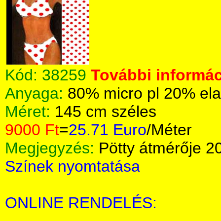
Kód:
38259
További informác
Anyaga:
80% micro pl 20% el
Méret:
145 cm széles
9000 Ft
=
25.71 Euro
/Méter
Megjegyzés:
Pötty átmérője 
Színek nyomtatása
ONLINE RENDELÉS: