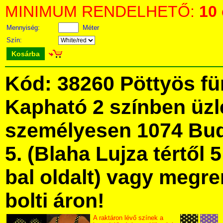
MINIMUM RENDELHETŐ:
10
Mennyiség:
Méter
Szín:
Kosárba
Kód: 38260 Pöttyös f
Kapható 2 színben üz
személyesen 1074 Bud
5. (Blaha Lujza tértől 5
bal oldalt) vagy megre
bolti áron!
A raktáron lévő színek a