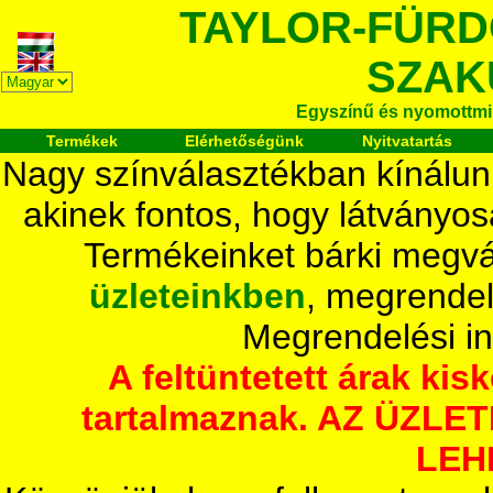
TAYLOR-FÜR
SZAK
Egyszínű és nyomottmi
Termékek
Elérhetőségünk
Nyitvatartás
Nagy színválasztékban kínálun
akinek fontos, hogy látványos
Termékeinket bárki megvá
üzleteinkben
, megrendel
Megrendelési i
A feltüntetett árak ki
tartalmaznak. AZ ÜZL
LEH