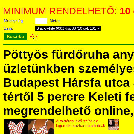
MINIMUM RENDELHETŐ:
10
Mennyiség:
Méter
Szín:
Kosárba
Pöttyös fürdőruha an
üzletünkben személye
Budapest Hársfa utca 
tértől 5 percre Keleti f
megrendelhető online, 
A raktáron lévő színek a
legördülő sávban találhatóak.