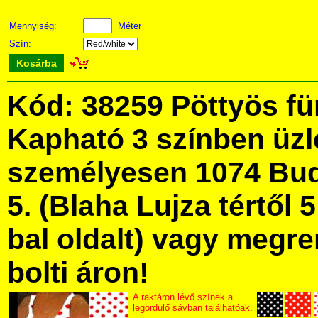
Mennyiség:
Méter
Szín:
Kosárba
Kód: 38259 Pöttyös f
Kapható 3 színben üz
személyesen 1074 Bud
5. (Blaha Lujza tértől 5
bal oldalt) vagy megre
bolti áron!
A raktáron lévő színek a
legördülő sávban találhatóak.