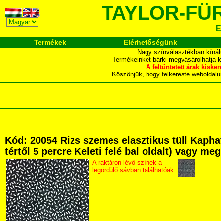
TAYLOR-FÜ
E
Termékek
Elérhetőségünk
Nagy színválasztékban kínál
Termékeinket bárki megvásárolhatja 
A feltüntetett árak ki
Köszönjük, hogy felkereste webol
Kód: 20054 Rizs szemes elasztikus tüll Kapha
tértől 5 percre Keleti felé bal oldalt) vagy me
A raktáron lévő színek a
legördülő sávban találhatóak.