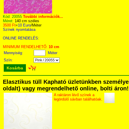
Kód:
20055
További információk...
Méret:
140 cm széles
3500 Ft
=
10 Euro
/Méter
Színek nyomtatása
ONLINE RENDELÉS:
MINIMUM RENDELHETŐ:
10 cm
Mennyiség:
Méter
Szín:
Kosárba
Elasztikus tüll Kapható üzletünkben személyes
oldalt) vagy megrendelhető online, bolti áron!
A raktáron lévő színek a
legördülő sávban találhatóak.