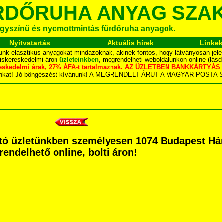
RDŐRUHA ANYAG SZA
gyszínű és nyomottmintás fürdőruha anyagok.
Nyitvatartás
Aktuális hírek
Linke
unk elasztikus anyagokat mindazoknak, akinek fontos, hogy látványosan jele
kiskereskedelmi áron
üzleteinkben
, megrendelheti weboldalunkon online (lás
skereskedelmi árak, 27% ÁFA-t tartalmaznak. AZ ÜZLETBEN BANKKÁRT
dalunkat! Jó böngészést kívánunk! A MEGRENDELT ÁRUT A MAGYAR POS
tó üzletünkben személyesen 1074 Budapest Hárs
grendelhető online, bolti áron!