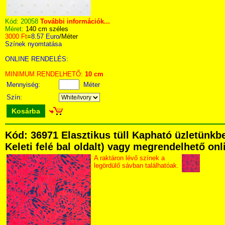
Kód:
20058
További információk...
Méret:
140 cm széles
3000 Ft
=
8.57 Euro
/Méter
Színek nyomtatása
ONLINE RENDELÉS:
MINIMUM RENDELHETŐ:
10 cm
Mennyiség:
Méter
Szín:
Kosárba
Kód: 36971 Elasztikus tüll Kapható üzletünkb
Keleti felé bal oldalt) vagy megrendelhető onli
A raktáron lévő színek a
legördülő sávban találhatóak.