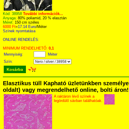
Kód:
38958
További információk...
Anyaga:
80% poliamid, 20 % elasztán
Méret:
150 cm széles
6000 Ft
=
17.14 Euro
/Méter
Színek nyomtatása
ONLINE RENDELÉS:
MINIMUM RENDELHETŐ:
0,1
Mennyiség:
Méter
Szín:
Kosárba
Elasztikus tüll Kapható üzletünkben személyes
oldalt) vagy megrendelhető online, bolti áron!
A raktáron lévő színek a
legördülő sávban találhatóak.