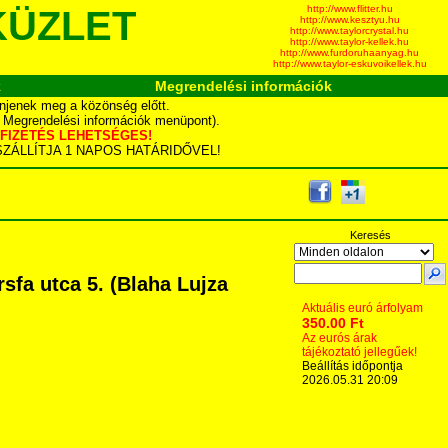
http://www.flitter.hu
KÜZLET
http://www.kesztyu.hu
http://www.taylorcrystal.hu
http://www.taylor-kellek.hu
http://www.furdoruhaanyag.hu
http://www.taylor-eskuvoikellek.hu
k
Megrendelési információk
njenek meg a közönség előtt.
d Megrendelési információk menüpont).
YÁS FIZETÉS LEHETSÉGES!
TA SZÁLLÍTJA 1 NAPOS HATÁRIDŐVEL!
Keresés
fa utca 5. (Blaha Lujza
Aktuális euró árfolyam
350.00 Ft
Az eurós árak
tájékoztató jellegűek!
Beállítás időpontja
2026.05.31 20:09