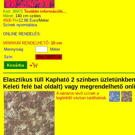
Kód:
36971
További információk...
Méret:
140 cm széles
4500 Ft
=
12.86 Euro
/Méter
Színek nyomtatása
ONLINE RENDELÉS:
MINIMUM RENDELHETŐ:
10 cm
Mennyiség:
Méter
Szín:
Kosárba
Elasztikus tüll Kapható 2 színben üzletünkben
Keleti felé bal oldalt) vagy megrendelhető onli
A raktáron lévő színek a
legördülő sávban találhatóak.