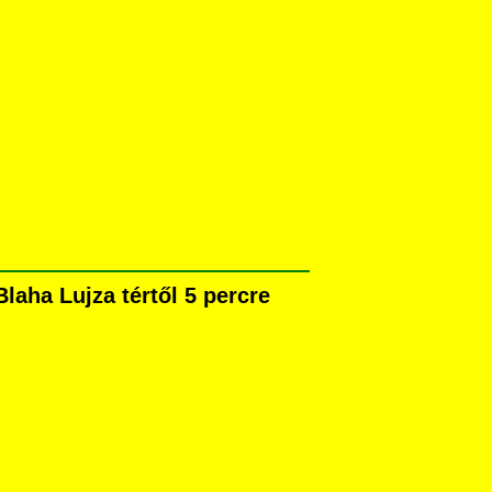
laha Lujza tértől 5 percre