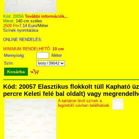
Kód:
20056
További információk...
Méret:
140 cm széles
2500 Ft
=
7.14 Euro
/Méter
Színek nyomtatása
ONLINE RENDELÉS:
MINIMUM RENDELHETŐ:
10 cm
Mennyiség:
Méter
Szín:
Kosárba
Kód: 20057 Elasztikus flokkolt tüll Kapható ü
percre Keleti felé bal oldalt) vagy megrendelhe
A raktáron lévő színek a
legördülő sávban találhatóak.