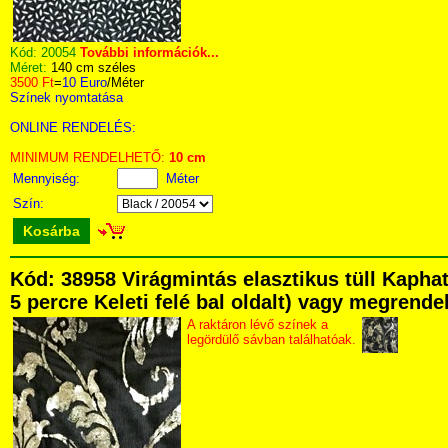
Kód:
20054
További információk...
Méret:
140 cm széles
3500 Ft
=
10 Euro
/Méter
Színek nyomtatása
ONLINE RENDELÉS:
MINIMUM RENDELHETŐ:
10 cm
Mennyiség:
Méter
Szín:
Kosárba
Kód: 38958 Virágmintás elasztikus tüll Kapha
5 percre Keleti felé bal oldalt) vagy megrendel
A raktáron lévő színek a
legördülő sávban találhatóak.