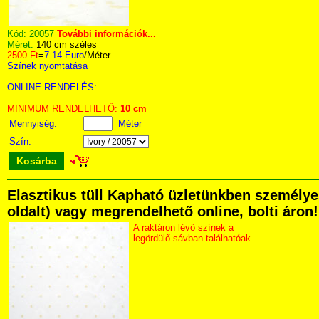
Kód:
20057
További információk...
Méret:
140 cm széles
2500 Ft
=
7.14 Euro
/Méter
Színek nyomtatása
ONLINE RENDELÉS:
MINIMUM RENDELHETŐ:
10 cm
Mennyiség:
Méter
Szín:
Kosárba
Elasztikus tüll Kapható üzletünkben személyes
oldalt) vagy megrendelhető online, bolti áron!
A raktáron lévő színek a
legördülő sávban találhatóak.