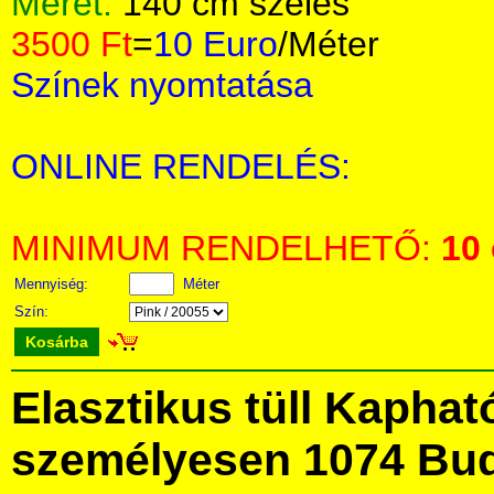
Méret:
140 cm széles
3500 Ft
=
10 Euro
/Méter
Színek nyomtatása
ONLINE RENDELÉS:
MINIMUM RENDELHETŐ:
10
Mennyiség:
Méter
Szín:
Kosárba
Elasztikus tüll Kapha
személyesen 1074 Bud