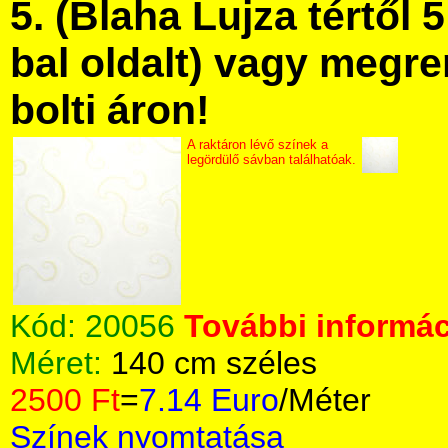
5. (Blaha Lujza tértől 5
bal oldalt) vagy megre
bolti áron!
A raktáron lévő színek a
legördülő sávban találhatóak.
Kód:
20056
További informác
Méret:
140 cm széles
2500 Ft
=
7.14 Euro
/Méter
Színek nyomtatása