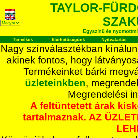
TAYLOR-FÜR
SZAK
Egyszínű és nyomottmi
Termékek
Elérhetőségünk
Nyitvatartás
Nagy színválasztékban kínálun
akinek fontos, hogy látványos
Termékeinket bárki megvá
üzleteinkben
, megrendel
Megrendelési i
A feltüntetett árak ki
tartalmaznak. AZ ÜZL
LEH