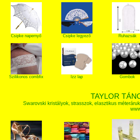
Csipke napernyő
Csipke legyező
Ruhazsák
Szilikonos combfix
Izz lap
Gombok
TAYLOR TÁN
Swarovski kristályok, strasszok, elasztikus méteráruk, 
www.