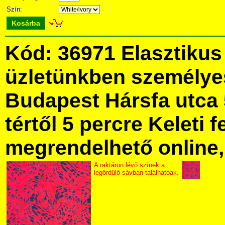
Szín:
Kosárba
Kód: 36971 Elasztikus
üzletünkben személye
Budapest Hársfa utca 
tértől 5 percre Keleti f
megrendelhető online, 
A raktáron lévő színek a
legördülő sávban találhatóak.