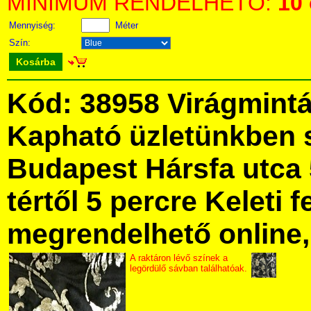
MINIMUM RENDELHETŐ:
10
Mennyiség:
Méter
Szín:
Kosárba
Kód: 38958 Virágmintás
Kapható üzletünkben 
Budapest Hársfa utca 
tértől 5 percre Keleti f
megrendelhető online, 
A raktáron lévő színek a
legördülő sávban találhatóak.