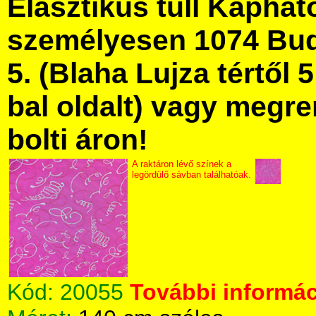
Elasztikus tüll Kapha
személyesen 1074 Bud
5. (Blaha Lujza tértől 5
bal oldalt) vagy megre
bolti áron!
A raktáron lévő színek a
legördülő sávban találhatóak.
Kód:
20055
További informác