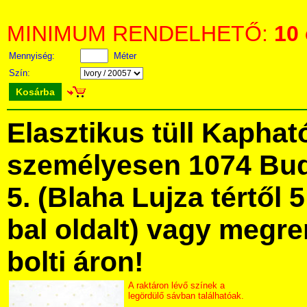
MINIMUM RENDELHETŐ:
10
Mennyiség:
Méter
Szín:
Kosárba
Elasztikus tüll Kapha
személyesen 1074 Bud
5. (Blaha Lujza tértől 5
bal oldalt) vagy megre
bolti áron!
A raktáron lévő színek a
legördülő sávban találhatóak.