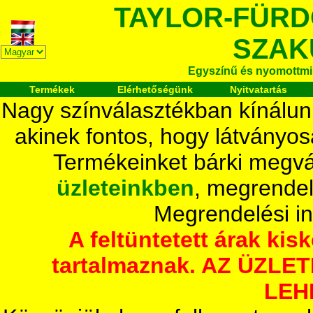
TAYLOR-FÜR
SZAK
Egyszínű és nyomottmi
Termékek
Elérhetőségünk
Nyitvatartás
Nagy színválasztékban kínálun
akinek fontos, hogy látványos
Termékeinket bárki megvá
üzleteinkben
, megrendel
Megrendelési i
A feltüntetett árak ki
tartalmaznak. AZ ÜZL
LEH