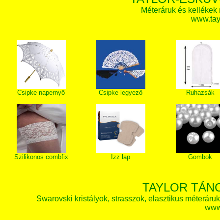
Méteráruk és kellékek
www.tay
Csipke napernyő
Csipke legyező
Ruhazsák
Szilikonos combfix
Izz lap
Gombok
TAYLOR TÁN
Swarovski kristályok, strasszok, elasztikus méteráruk, 
www.