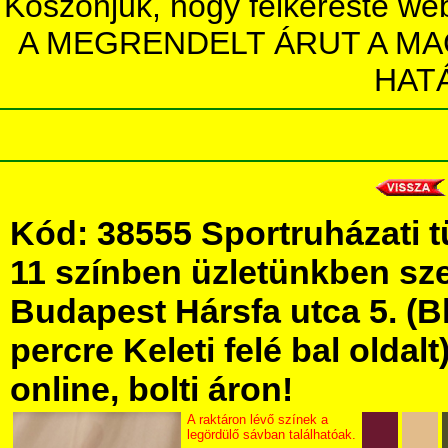
Köszönjük, hogy felkereste we
A MEGRENDELT ÁRUT A MA
HAT
Kód: 38555 Sportruházati t
11 színben üzletünkben s
Budapest Hársfa utca 5. (Bl
percre Keleti felé bal olda
online, bolti áron!
A raktáron lévő színek a
legördülő sávban találhatóak.