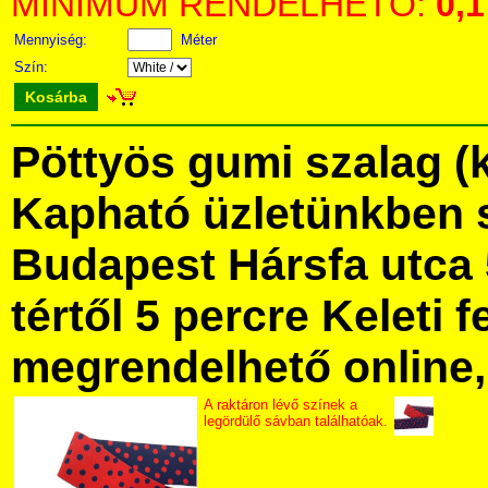
MINIMUM RENDELHETŐ:
0,1
Mennyiség:
Méter
Szín:
Kosárba
Pöttyös gumi szalag (k
Kapható üzletünkben 
Budapest Hársfa utca 
tértől 5 percre Keleti f
megrendelhető online, 
A raktáron lévő színek a
legördülő sávban találhatóak.