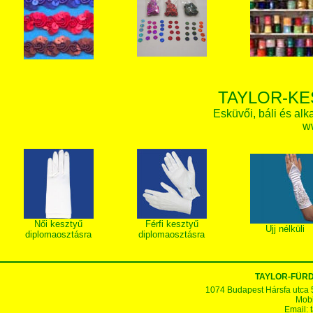
TAYLOR-KE
Esküvői, báli és alk
w
Női kesztyű
Férfi kesztyű
Ujj nélküli
diplomaosztásra
diplomaosztásra
TAYLOR-FÜR
1074 Budapest Hársfa utca 5-7
Mobi
Email: