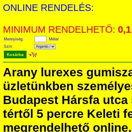
ONLINE RENDELÉS:
MINIMUM RENDELHETŐ:
0,1
Mennyiség:
Méter
Szín:
Kosárba
Arany lurexes gumisz
üzletünkben személye
Budapest Hársfa utca 
tértől 5 percre Keleti f
megrendelhető online, 