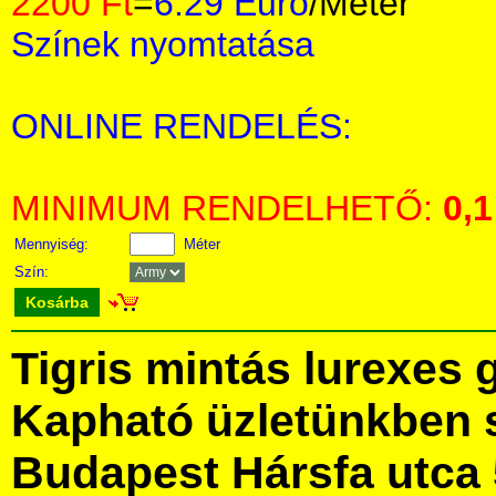
2200 Ft
=
6.29 Euro
/Méter
Színek nyomtatása
ONLINE RENDELÉS:
MINIMUM RENDELHETŐ:
0,1
Mennyiség:
Méter
Szín:
Kosárba
Tigris mintás lurexes
Kapható üzletünkben 
Budapest Hársfa utca 