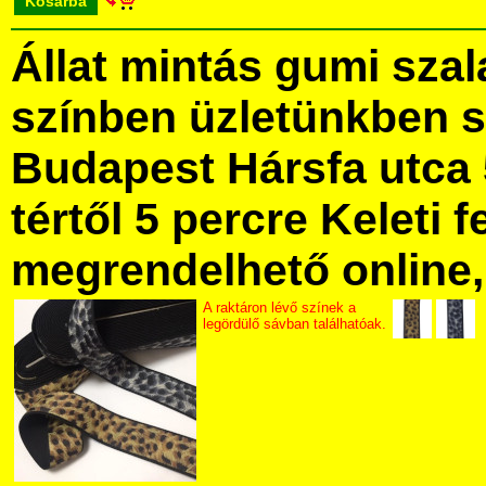
Kosárba
Állat mintás gumi sza
színben üzletünkben 
Budapest Hársfa utca 
tértől 5 percre Keleti f
megrendelhető online, 
A raktáron lévő színek a
legördülő sávban találhatóak.