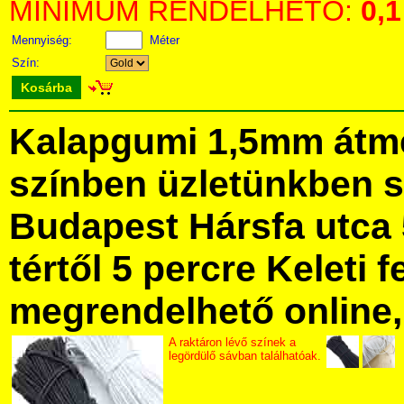
MINIMUM RENDELHETŐ:
0,1
Mennyiség:
Méter
Szín:
Kosárba
Kalapgumi 1,5mm átmé
színben üzletünkben 
Budapest Hársfa utca 
tértől 5 percre Keleti f
megrendelhető online, 
A raktáron lévő színek a
legördülő sávban találhatóak.