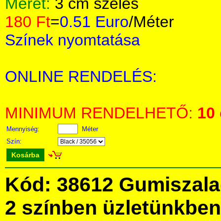
Méret:
3 cm széles
180 Ft
=
0.51 Euro
/Méter
Színek nyomtatása
ONLINE RENDELÉS:
MINIMUM RENDELHETŐ:
10
Mennyiség:
Méter
Szín:
Kosárba
Kód: 38612 Gumiszala
2 színben üzletünkbe