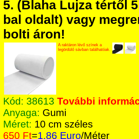
5. (Blaha Lujza tértől 5
bal oldalt) vagy megre
bolti áron!
A raktáron lévő színek a
legördülő sávban találhatóak.
Kód:
38613
További informác
Anyaga:
Gumi
Méret:
10 cm széles
650 Ft
=
1.86 Euro
/Méter