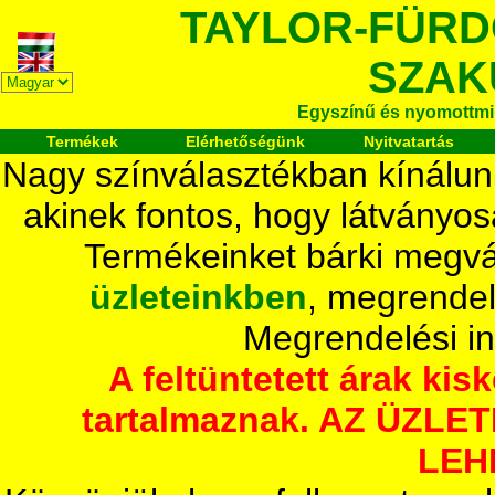
TAYLOR-FÜR
SZAK
Egyszínű és nyomottmi
Termékek
Elérhetőségünk
Nyitvatartás
Nagy színválasztékban kínálun
akinek fontos, hogy látványos
Termékeinket bárki megvá
üzleteinkben
, megrendel
Megrendelési i
A feltüntetett árak ki
tartalmaznak. AZ ÜZL
LEH