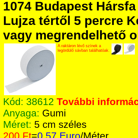
1074 Budapest Hársfa 
Lujza tértől 5 percre Ke
vagy megrendelhető onl
A raktáron lévő színek a
legördülő sávban találhatóak.
Kód:
38612
További informác
Anyaga:
Gumi
Méret:
5 cm széles
200 Ft
=
0.57 Euro
/Méter