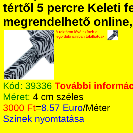
tértől 5 percre Keleti f
megrendelhető online, 
A raktáron lévő színek a
legördülő sávban találhatóak.
Kód:
39336
További informác
Méret:
4 cm széles
3000 Ft
=
8.57 Euro
/Méter
Színek nyomtatása