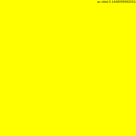
az oldal 0.14480590820312 