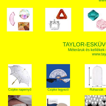
www.
TAYLOR-ESKÜV
Méteráruk és kellékek
www.tay
Csipke napernyő
Csipke legyező
Ruhazsák