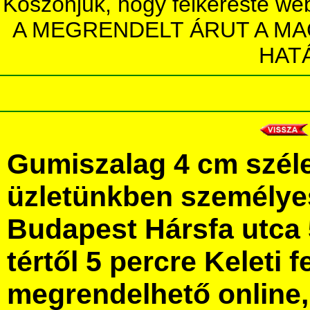
Köszönjük, hogy felkereste we
A MEGRENDELT ÁRUT A MA
HAT
Gumiszalag 4 cm szél
üzletünkben személye
Budapest Hársfa utca 
tértől 5 percre Keleti f
megrendelhető online, 