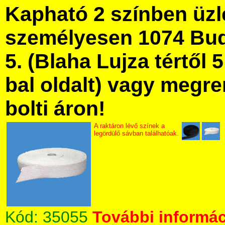
Kapható 2 színben üz
személyesen 1074 Bud
5. (Blaha Lujza tértől 5
bal oldalt) vagy megre
bolti áron!
A raktáron lévő színek a
legördülő sávban találhatóak.
Kód:
35055
További informác