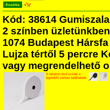
Kosárba
Kód: 38614 Gumiszala
2 színben üzletünkbe
1074 Budapest Hársfa 
Lujza tértől 5 percre Ke
vagy megrendelhető onl
A raktáron lévő színek a
legördülő sávban találhatóak.