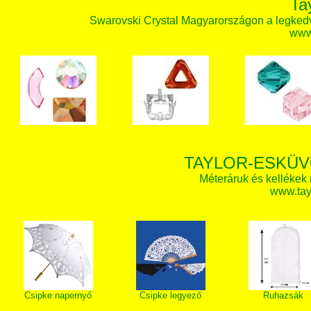
Ta
Swarovski Crystal Magyarországon a legked
www.
TAYLOR-ESKÜV
Méteráruk és kellékek
www.tay
Csipke napernyő
Csipke legyező
Ruhazsák