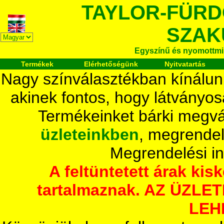
TAYLOR-FÜR
SZAK
Egyszínű és nyomottmi
Termékek
Elérhetőségünk
Nyitvatartás
Nagy színválasztékban kínálun
akinek fontos, hogy látványos
Termékeinket bárki megvá
üzleteinkben
, megrendel
Megrendelési i
A feltüntetett árak ki
tartalmaznak. AZ ÜZL
LEH