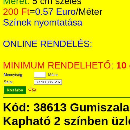
Méret:
5 cm széles
200 Ft
=
0.57 Euro
/Méter
Színek nyomtatása
ONLINE RENDELÉS:
MINIMUM RENDELHETŐ:
10
Mennyiség:
Méter
Szín:
Kosárba
Kód: 38613 Gumiszala
Kapható 2 színben üz