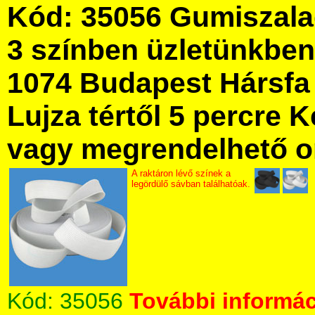
Kód: 35056 Gumiszala
3 színben üzletünkbe
1074 Budapest Hársfa 
Lujza tértől 5 percre Ke
vagy megrendelhető onl
A raktáron lévő színek a
legördülő sávban találhatóak.
Kód:
35056
További informác