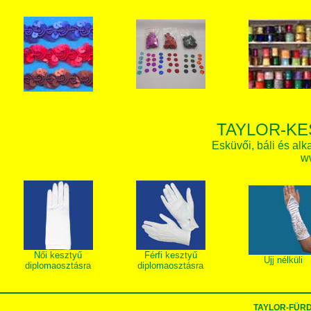
TAYLOR-KE
Esküvői, báli és alk
w
Női kesztyű
Férfi kesztyű
Ujj nélküli
diplomaosztásra
diplomaosztásra
TAYLOR-FÜR