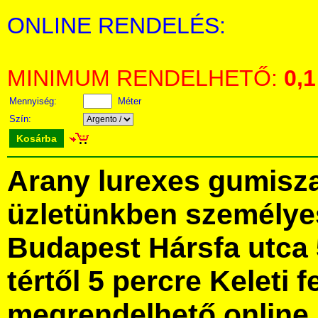
ONLINE RENDELÉS:
MINIMUM RENDELHETŐ:
0,1
Mennyiség:
Méter
Szín:
Kosárba
Arany lurexes gumisz
üzletünkben személye
Budapest Hársfa utca 
tértől 5 percre Keleti f
megrendelhető online, 