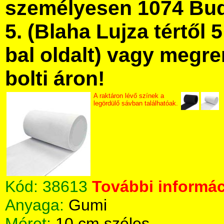
személyesen 1074 Bud
5. (Blaha Lujza tértől 5
bal oldalt) vagy megre
bolti áron!
A raktáron lévő színek a
legördülő sávban találhatóak.
Kód:
38613
További informác
Anyaga:
Gumi
Méret:
10 cm széles