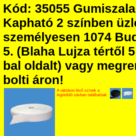
Kód: 35055 Gumiszala
Kapható 2 színben üz
személyesen 1074 Bud
5. (Blaha Lujza tértől 5
bal oldalt) vagy megre
bolti áron!
A raktáron lévő színek a
legördülő sávban találhatóak.