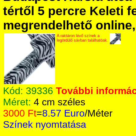
tértől 5 percre Keleti f
megrendelhető online, 
A raktáron lévő színek a
legördülő sávban találhatóak.
Kód:
39336
További informác
Méret:
4 cm széles
3000 Ft
=
8.57 Euro
/Méter
Színek nyomtatása