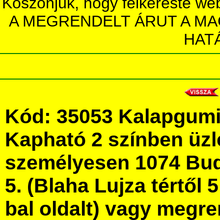
Köszönjük, hogy felkereste we
A MEGRENDELT ÁRUT A MA
HAT
Kód: 35053 Kalapgumi
Kapható 2 színben üz
személyesen 1074 Bud
5. (Blaha Lujza tértől 5
bal oldalt) vagy megre