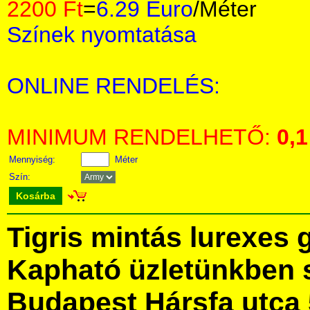
2200 Ft
=
6.29 Euro
/Méter
Színek nyomtatása
ONLINE RENDELÉS:
MINIMUM RENDELHETŐ:
0,1
Mennyiség:
Méter
Szín:
Kosárba
Tigris mintás lurexes
Kapható üzletünkben 
Budapest Hársfa utca 