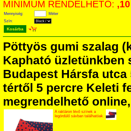
MINIMUM RENDELHETŐ:
,10
Mennyiség:
Méter
Szín:
Kosárba
Pöttyös gumi szalag (k
Kapható üzletünkben 
Budapest Hársfa utca 
tértől 5 percre Keleti f
megrendelhető online, 
A raktáron lévő színek a
legördülő sávban találhatóak.