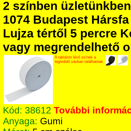
2 színben üzletünkbe
1074 Budapest Hársfa 
Lujza tértől 5 percre Ke
vagy megrendelhető onl
A raktáron lévő színek a
legördülő sávban találhatóak.
Kód:
38612
További informác
Anyaga:
Gumi