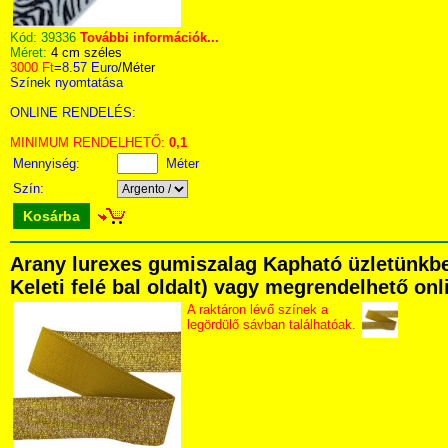
Kód:
39336
További információk...
Méret:
4 cm széles
3000 Ft
=
8.57 Euro
/Méter
Színek nyomtatása
ONLINE RENDELÉS:
MINIMUM RENDELHETŐ:
0,1
Mennyiség:
Méter
Szín:
Kosárba
Arany lurexes gumiszalag Kapható üzletünkben
Keleti felé bal oldalt) vagy megrendelhető onli
A raktáron lévő színek a
legördülő sávban találhatóak.