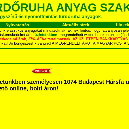
RDŐRUHA ANYAG SZA
gyszínű és nyomottmintás fürdőruha anyagok.
Nyitvatartás
Aktuális hírek
Linke
unk elasztikus anyagokat mindazoknak, akinek fontos, hogy látványosan jele
kiskereskedelmi áron
üzleteinkben
, megrendelheti weboldalunkon online (lás
skereskedelmi árak, 27% ÁFA-t tartalmaznak. AZ ÜZLETBEN BANKKÁRT
dalunkat! Jó böngészést kívánunk! A MEGRENDELT ÁRUT A MAGYAR POS
letünkben személyesen 1074 Budapest Hársfa utc
tő online, bolti áron!