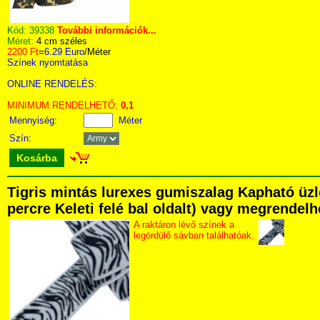
Kód:
39338
További információk...
Méret:
4 cm széles
2200 Ft
=
6.29 Euro
/Méter
Színek nyomtatása
ONLINE RENDELÉS:
MINIMUM RENDELHETŐ:
0,1
Mennyiség:
Méter
Szín:
Kosárba
Tigris mintás lurexes gumiszalag Kapható üzl
percre Keleti felé bal oldalt) vagy megrendelhe
A raktáron lévő színek a
legördülő sávban találhatóak.