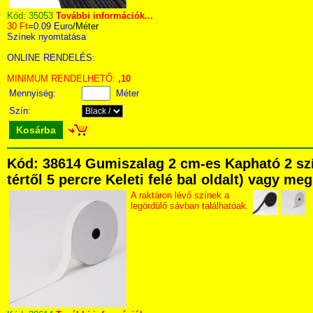
Kód:
35053
További információk...
30 Ft
=
0.09 Euro
/Méter
Színek nyomtatása
ONLINE RENDELÉS:
MINIMUM RENDELHETŐ:
,10
Mennyiség:
Méter
Szín:
Kosárba
Kód: 38614 Gumiszalag 2 cm-es Kapható 2 szí
tértől 5 percre Keleti felé bal oldalt) vagy me
A raktáron lévő színek a
legördülő sávban találhatóak.