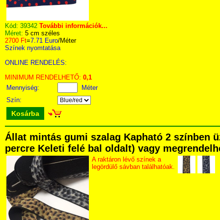
Kód:
39342
További információk...
Méret:
5 cm széles
2700 Ft
=
7.71 Euro
/Méter
Színek nyomtatása
ONLINE RENDELÉS:
MINIMUM RENDELHETŐ:
0,1
Mennyiség:
Méter
Szín:
Kosárba
Állat mintás gumi szalag Kapható 2 színben ü
percre Keleti felé bal oldalt) vagy megrendelhe
A raktáron lévő színek a
legördülő sávban találhatóak.