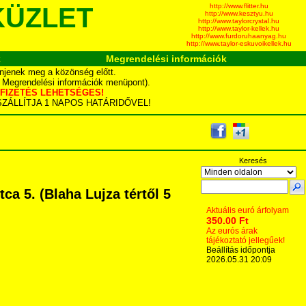
http://www.flitter.hu
KÜZLET
http://www.kesztyu.hu
http://www.taylorcrystal.hu
http://www.taylor-kellek.hu
http://www.furdoruhaanyag.hu
http://www.taylor-eskuvoikellek.hu
k
Megrendelési információk
njenek meg a közönség előtt.
d Megrendelési információk menüpont).
YÁS FIZETÉS LEHETSÉGES!
TA SZÁLLÍTJA 1 NAPOS HATÁRIDŐVEL!
Keresés
a 5. (Blaha Lujza tértől 5
Aktuális euró árfolyam
350.00 Ft
Az eurós árak
tájékoztató jellegűek!
Beállítás időpontja
2026.05.31 20:09