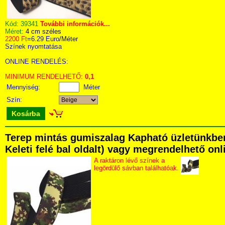
Kód:
39341
További információk...
Méret:
4 cm széles
2200 Ft
=
6.29 Euro
/Méter
Színek nyomtatása
ONLINE RENDELÉS:
MINIMUM RENDELHETŐ:
0,1
Mennyiség:
Méter
Szín:
Kosárba
Terep mintás gumiszalag Kapható üzletünkben 
Keleti felé bal oldalt) vagy megrendelhető onli
A raktáron lévő színek a
legördülő sávban találhatóak.