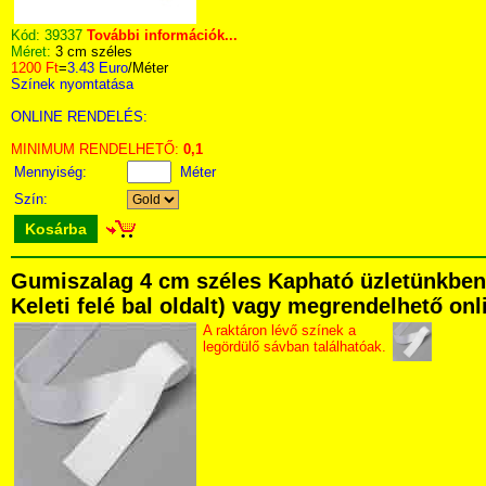
Kód:
39337
További információk...
Méret:
3 cm széles
1200 Ft
=
3.43 Euro
/Méter
Színek nyomtatása
ONLINE RENDELÉS:
MINIMUM RENDELHETŐ:
0,1
Mennyiség:
Méter
Szín:
Kosárba
Gumiszalag 4 cm széles Kapható üzletünkben 
Keleti felé bal oldalt) vagy megrendelhető onli
A raktáron lévő színek a
legördülő sávban találhatóak.