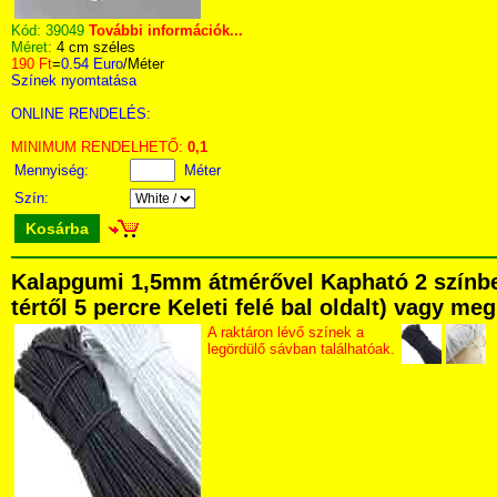
Kód:
39049
További információk...
Méret:
4 cm széles
190 Ft
=
0.54 Euro
/Méter
Színek nyomtatása
ONLINE RENDELÉS:
MINIMUM RENDELHETŐ:
0,1
Mennyiség:
Méter
Szín:
Kosárba
Kalapgumi 1,5mm átmérővel Kapható 2 színbe
tértől 5 percre Keleti felé bal oldalt) vagy me
A raktáron lévő színek a
legördülő sávban találhatóak.