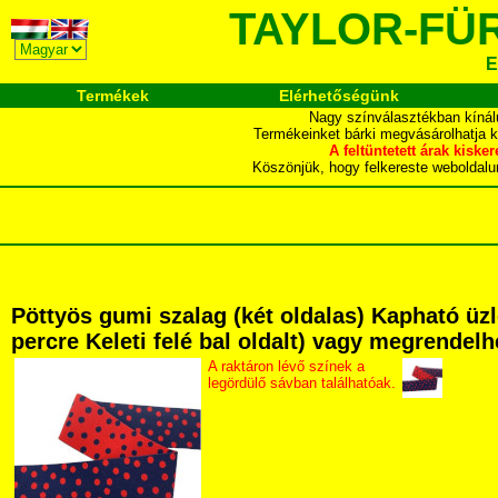
TAYLOR-FÜ
E
Termékek
Elérhetőségünk
Nagy színválasztékban kínál
Termékeinket bárki megvásárolhatja 
A feltüntetett árak ki
Köszönjük, hogy felkereste webol
Pöttyös gumi szalag (két oldalas) Kapható üz
percre Keleti felé bal oldalt) vagy megrendelhe
A raktáron lévő színek a
legördülő sávban találhatóak.